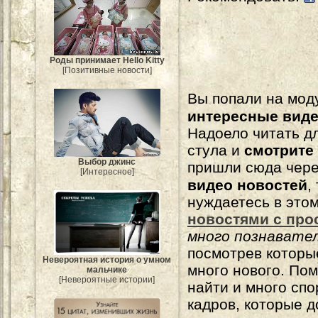
Роды принимает Hello Kitty
[Позитивные новости]
Вы попали на мо
интересные вид
Надоело читать 
стула и
смотрите
Выбор джинс
пришли сюда чере
[Интересное]
видео новостей
,
нуждаетесь в это
новостями с про
много познавате
посмотрев которы
Невероятная история о умном
много нового. По
мальчике
[Невероятные истории]
найти и много сп
кадров, которые 