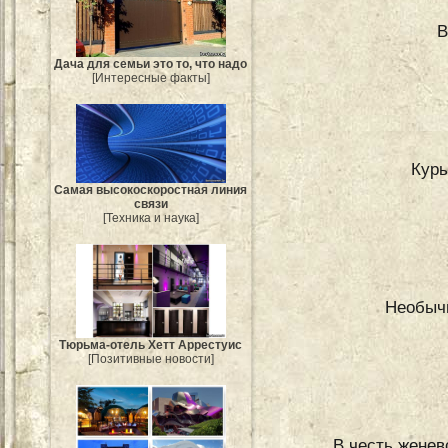
В
Дача для семьи это то, что надо
[Интересные факты]
Курь
Самая высокоскоростная линия
связи
[Техника и наука]
Необычн
Тюрьма-отель Хетт Аррестуис
[Позитивные новости]
В честь женев