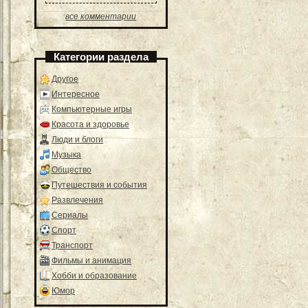
все комментарии
Категории раздела
Другое
Интересное
Компьютерные игры
Красота и здоровье
Люди и блоги
Музыка
Общество
Путешествия и события
Развлечения
Сериалы
Спорт
Транспорт
Фильмы и анимация
Хобби и образование
Юмор