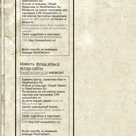
NewPartners.Ru
И всем остальным, Общий
Приветики от NewPartners.Ru
Взгляньте на новую программу для
партнеров СРА newpartners.ru
Обсолютно бесплатно предлагаем
всем по 500 рублей
на баланс в
аккаунте.
Оплачиваем весь Ваш трафик с
социальных сетей по высоким
ценам
!
Узнай подробнее в партнерке -
ПАРТНЕРСКАЯ ПРОГРАММА
СРА
http://newpartners.ru/
Всем спасибо за внимание,
команда NewPartners
Новость:
Флэш игры и
флэш сайты
NewPartnerscig
написал:
Администратор, приветики Вам от
NewPartners.Ru
И всем остальным, Общий Привет
от NewPartners.Ru
Посмотрите на обсолютно новую
партнерскую программу СРА
newpartners.ru
За регистрацию дарим
всем по
500 рублей
на
зарегистрированный баланс.
Выкупаем весь Ваш трафик с
сайта за дорого
!
Узнай подробнее в партнерке -
ПАРТНЕРСКАЯ ПРОГРАММА
СРА
http://aff.newpartners.ru/
Всем спасибо за внимание,
команда NewPartners