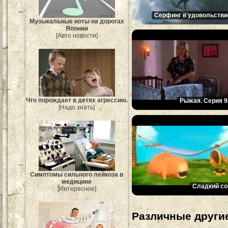
Серфинг в удовольстви
Музыкальные ноты на дорогах
Японии
[Авто новости]
Что порождает в детях агрессию.
Рыжая. Серия 9
[Надо знать]
Симптомы сильного лейкоза в
медицине
Сладкий со
[Интересное]
Различные другие