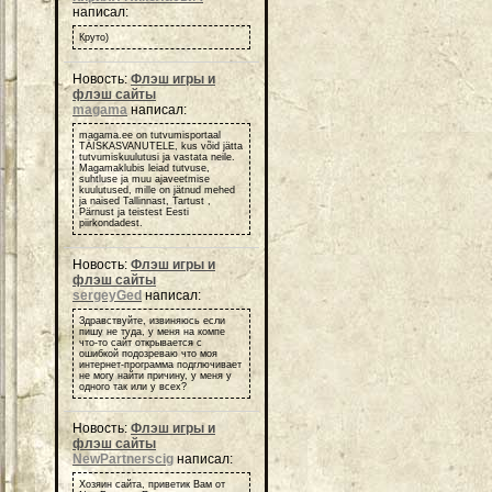
написал:
Круто)
Новость:
Флэш игры и
флэш сайты
magama
написал:
magama.ee on tutvumisportaal
TÄISKASVANUTELE, kus võid jätta
tutvumiskuulutusi ja vastata neile.
Magamaklubis leiad tutvuse,
suhtluse ja muu ajaveetmise
kuulutused, mille on jätnud mehed
ja naised Tallinnast, Tartust ,
Pärnust ja teistest Eesti
piirkondadest.
Новость:
Флэш игры и
флэш сайты
sergeyGed
написал:
Здравствуйте, извиняюсь если
пишу не туда, у меня на компе
что-то сайт открывается с
ошибкой подозреваю что моя
интернет-программа подглючивает
не могу найти причину, у меня у
одного так или у всех?
Новость:
Флэш игры и
флэш сайты
NewPartnerscig
написал:
Хозяин сайта, приветик Вам от