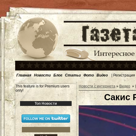
Главная
Новости
Блог
Статьи
Фото
Видео
|
Регистрация
This feature is for Premium users
Новости с интернета
»
Видео
»
only!
Сакис Р
Топ Новости