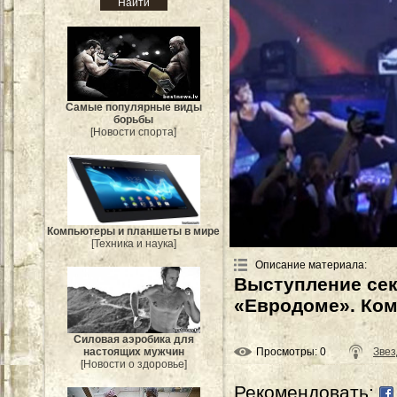
Самые популярные виды
борьбы
[Новости спорта]
Компьютеры и планшеты в мире
[Техника и наука]
Описание материала
:
Выступление сек
«Евродоме». Комп
Силовая аэробика для
Просмотры
: 0
Звез
настоящих мужчин
[Новости о здоровье]
Рекомендовать: