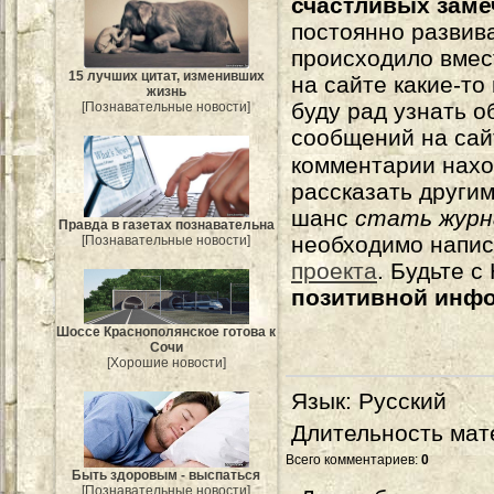
счастливых зам
постоянно развива
происходило вмес
15 лучших цитат, изменивших
на сайте какие-то
жизнь
буду рад узнать о
[Познавательные новости]
сообщений на сай
комментарии нахо
рассказать другим
шанс
стать журн
Правда в газетах познавательна
необходимо напи
[Познавательные новости]
проекта
. Будьте 
позитивной инф
Шоссе Краснополянское готова к
Сочи
[Хорошие новости]
Язык
: Русский
Длительность мат
Всего комментариев
:
0
Быть здоровым - выспаться
[Познавательные новости]