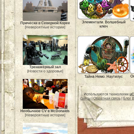
Элементали. Волшебный
Причёски в Северной Корее
ключ
[Невероятные истории]
Тренажёрный зал
[Новости о здоровье]
О
Тайна Немо. Наутилус
Используются технологии
uC
сайты
|
Обратная связь
|
Блог B
Необычное CV в McDonalds
[Невероятные истории]