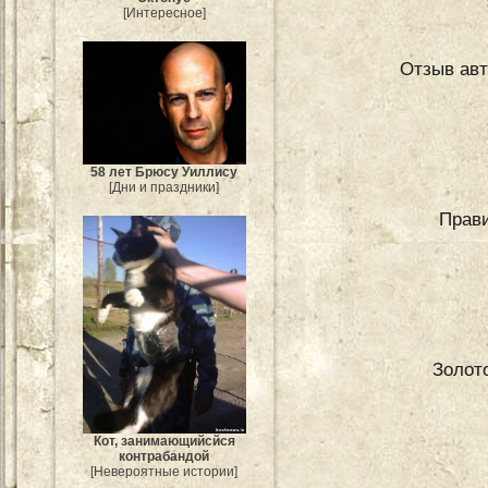
[Интересное]
Отзыв ав
58 лет Брюсу Уиллису
[Дни и праздники]
Прав
Золот
Кот, занимающийсйся
контрабандой
[Невероятные истории]