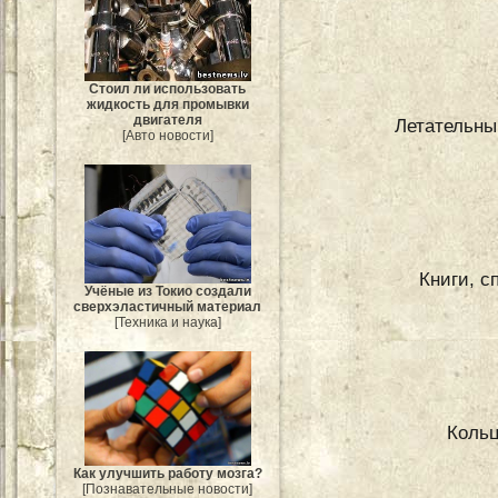
Стоил ли использовать
жидкость для промывки
двигателя
Летательны
[Авто новости]
Книги, с
Учёные из Токио создали
сверхэластичный материал
[Техника и наука]
Кольц
Как улучшить работу мозга?
[Познавательные новости]