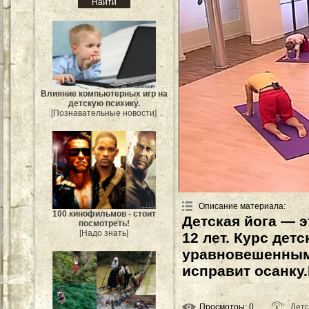
Влияние компьютерных игр на
детскую психику.
[Познавательные новости]
Описание материала
:
100 кинофильмов - стоит
Детская йога — э
посмотреть!
[Надо знать]
12 лет. Курс дет
уравновешенным 
исправит осанку.
Просмотры
: 0
Детс