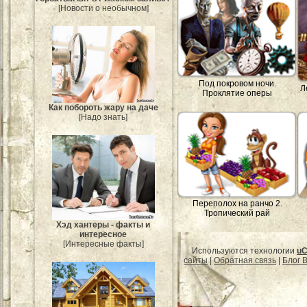
[Новости о необычном]
Под покровом ночи.
Л
Проклятие оперы
Как побороть жару на даче
[Надо знать]
Переполох на ранчо 2.
Тропический рай
Хэд хантеры - факты и
интересное
[Интересные факты]
Используются технологии
uC
сайты
|
Обратная связь
|
Блог B