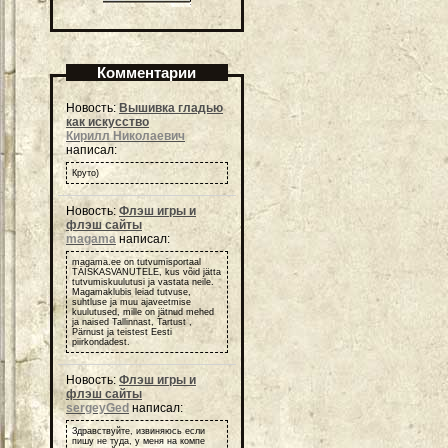
Комментарии
Новость:
Вышивка гладью
как искусство
Кирилл Николаевич
написал:
Круто)
Новость:
Флэш игры и
флэш сайты
magama
написал:
magama.ee on tutvumisportaal
TÄISKASVANUTELE, kus võid jätta
tutvumiskuulutusi ja vastata neile.
Magamaklubis leiad tutvuse,
suhtluse ja muu ajaveetmise
kuulutused, mille on jätnud mehed
ja naised Tallinnast, Tartust ,
Pärnust ja teistest Eesti
piirkondadest.
Новость:
Флэш игры и
флэш сайты
sergeyGed
написал:
Здравствуйте, извиняюсь если
пишу не туда, у меня на компе