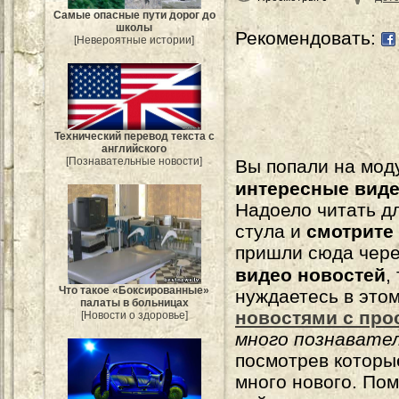
Самые опасные пути дорог до
школы
Рекомендовать:
[Невероятные истории]
Технический перевод текста с
английского
[Познавательные новости]
Вы попали на мо
интересные вид
Надоело читать 
стула и
смотрите
пришли сюда чере
видео новостей
,
Что такое «Боксированные»
нуждаетесь в это
палаты в больницах
новостями с про
[Новости о здоровье]
много познавате
посмотрев которы
много нового. По