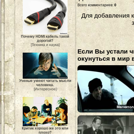
Всего комментариев
:
0
Для добавления 
Почему HDMI кабель такой
дорогой?
[Техника и наука]
Если Вы устали ч
окунуться в мир 
Ученые умеют читать мысли
человека.
[Интересное]
Магнитол
Критик хорошо же это или
плохо?