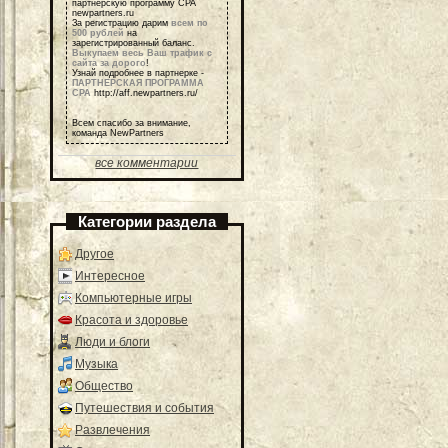
партнерскую программу СРА
newpartners.ru
За регистрацию дарим
всем по
500 рублей
на
зарегистрированный баланс.
Выкупаем весь Ваш трафик с
сайта за дорого
!
Узнай подробнее в партнерке -
ПАРТНЕРСКАЯ ПРОГРАММА
СРА
http://aff.newpartners.ru/
Всем спасибо за внимание,
команда NewPartners
все комментарии
Категории раздела
Другое
Интересное
Компьютерные игры
Красота и здоровье
Люди и блоги
Музыка
Общество
Путешествия и события
Развлечения