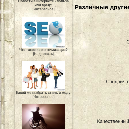
Новости в интернете - польза
или вред?
Различные другие
[Интересное]
Что такое seo оптимизация?
[Надо знать]
Сэндвич п
Какой же выбрать стиль и моду
[Интересное]
Качественный