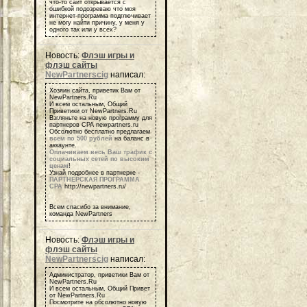
что-то сайт открывается с
ошибкой подозреваю что моя
интернет-программа подглючивает
не могу найти причину, у меня у
одного так или у всех?
Новость:
Флэш игры и
флэш сайты
NewPartnerscig
написал:
Хозяин сайта, приветик Вам от
NewPartners.Ru
И всем остальным, Общий
Приветики от NewPartners.Ru
Взгляньте на новую программу для
партнеров СРА newpartners.ru
Обсолютно бесплатно предлагаем
всем по 500 рублей
на баланс в
аккаунте.
Оплачиваем весь Ваш трафик с
социальных сетей по высоким
ценам
!
Узнай подробнее в партнерке -
ПАРТНЕРСКАЯ ПРОГРАММА
СРА
http://newpartners.ru/
Всем спасибо за внимание,
команда NewPartners
Новость:
Флэш игры и
флэш сайты
NewPartnerscig
написал:
Администратор, приветики Вам от
NewPartners.Ru
И всем остальным, Общий Привет
от NewPartners.Ru
Посмотрите на обсолютно новую