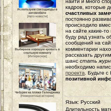
найти и много сп
кадров, которые 
Используем светодиоды в
счастливых зам
автомобиле
[Авто новости]
постоянно развива
происходило вмес
на сайте какие-то
буду рад узнать о
сообщений на сай
комментарии нахо
Выбираем хорошую кровать в
спальную комнату
рассказать другим
[Интересное]
шанс
стать журн
необходимо напи
проекта
. Будьте 
позитивной инф
Чебурек на пляже Геленджика
[Невероятные истории]
Язык
: Русский
Длительность мат