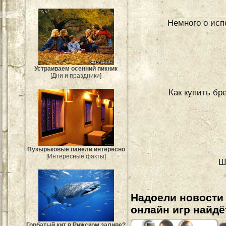
Немного о исп
Устраиваем осенний пикник
[Дни и праздники]
Как купить бр
Пузырьковые панели интересно
[Интересные факты]
Ш
Надоели новости
онлайн игр найдё
Горбатый кит в Рижском заливе?