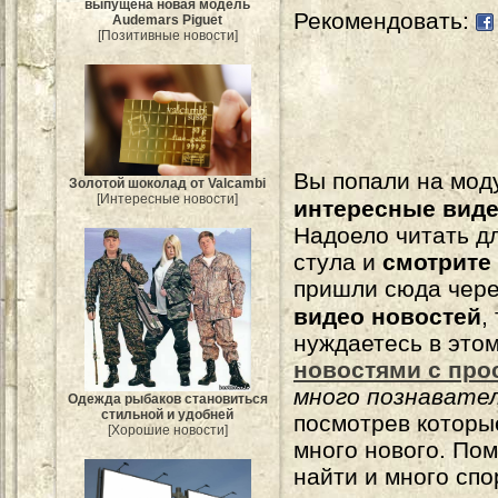
выпущена новая модель
Рекомендовать:
Audemars Piguet
[Позитивные новости]
Вы попали на мо
Золотой шоколад от Valcambi
[Интересные новости]
интересные вид
Надоело читать 
стула и
смотрите
пришли сюда чере
видео новостей
,
нуждаетесь в это
новостями с про
много познавате
Одежда рыбаков становиться
стильной и удобней
посмотрев которы
[Хорошие новости]
много нового. По
найти и много сп