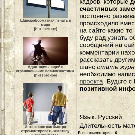
кадров, которые 
счастливых зам
постоянно развива
Широкоформатная печать в
происходило вмес
мире
[Интересное]
на сайте какие-то
буду рад узнать о
сообщений на сай
комментарии нахо
рассказать другим
шанс
стать журн
Адаптация людей с
ограниченными возможностями.
необходимо напи
[Интересное]
проекта
. Будьте 
позитивной инф
Язык
: Русский
Длительность мат
Интересно: как быстро
отремонтировать квартиру
Всего комментариев
:
0