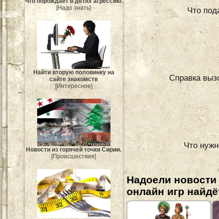
Что порождает в детях агрессию.
[Надо знать]
Что под
Найти вторую половинку на
Справка вызо
сайте знакомств
[Интересное]
Что нужн
Новости из горячей точки Сирии.
[Происшествия]
Надоели новости
онлайн игр найдё