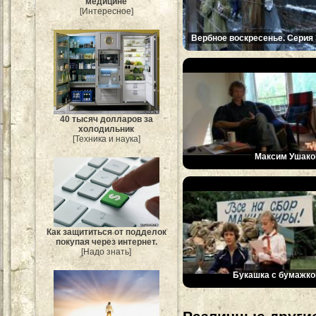
медицине
[Интересное]
Вербное воскресенье. Серия 
40 тысяч долларов за
холодильник
[Техника и наука]
Максим Ушако
Как защититься от подделок
покупая через интернет.
[Надо знать]
Букашка с бумажко