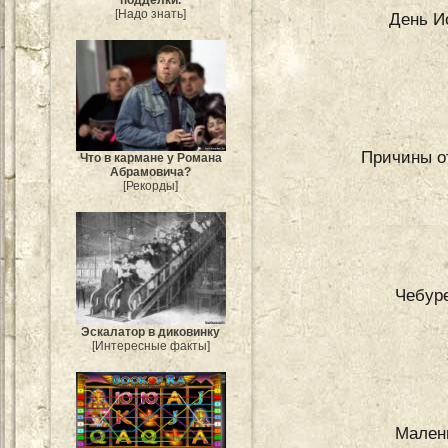
подделки.
[Надо знать]
День И
Причины о
Что в кармане у Романа
Абрамовича?
[Рекорды]
Чебуре
Эскалатор в диковинку
[Интересные факты]
Малень