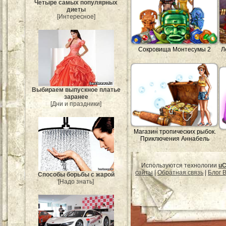
Четыре самых популярных
диеты
[Интересное]
Сокровища Монтесумы 2
Л
Выбираем выпускное платье
заранее
[Дни и праздники]
Магазин тропических рыбок.
Приключения Аннабель
Используются технологии
uC
сайты
|
Обратная связь
|
Блог B
Способы борьбы с жарой
[Надо знать]