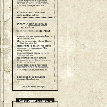
Узнай подробнее в партнерке -
ПАРТНЕРСКАЯ ПРОГРАММА
СРА
http://newpartners.ru/
Всем спасибо за внимание,
команда NewPartners
Новость:
Флэш игры и
флэш сайты
NewPartnerscig
написал:
Администратор, приветики Вам от
NewPartners.Ru
И всем остальным, Общий Привет
от NewPartners.Ru
Посмотрите на обсолютно новую
партнерскую программу СРА
newpartners.ru
За регистрацию дарим
всем по
500 рублей
на
зарегистрированный баланс.
Выкупаем весь Ваш трафик с
сайта за дорого
!
Узнай подробнее в партнерке -
ПАРТНЕРСКАЯ ПРОГРАММА
СРА
http://aff.newpartners.ru/
Всем спасибо за внимание,
команда NewPartners
все комментарии
Категории раздела