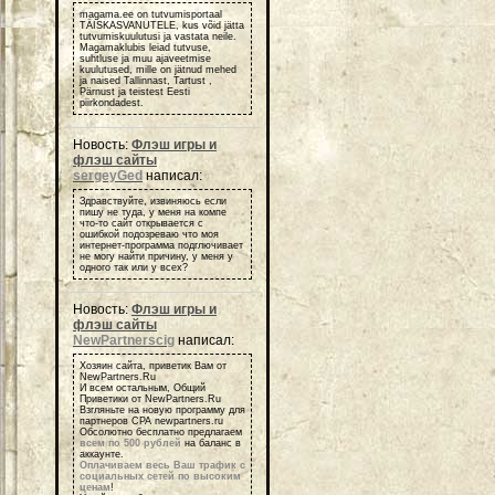
magama.ee on tutvumisportaal
TÄISKASVANUTELE, kus võid jätta
tutvumiskuulutusi ja vastata neile.
Magamaklubis leiad tutvuse,
suhtluse ja muu ajaveetmise
kuulutused, mille on jätnud mehed
ja naised Tallinnast, Tartust ,
Pärnust ja teistest Eesti
piirkondadest.
Новость:
Флэш игры и
флэш сайты
sergeyGed
написал:
Здравствуйте, извиняюсь если
пишу не туда, у меня на компе
что-то сайт открывается с
ошибкой подозреваю что моя
интернет-программа подглючивает
не могу найти причину, у меня у
одного так или у всех?
Новость:
Флэш игры и
флэш сайты
NewPartnerscig
написал:
Хозяин сайта, приветик Вам от
NewPartners.Ru
И всем остальным, Общий
Приветики от NewPartners.Ru
Взгляньте на новую программу для
партнеров СРА newpartners.ru
Обсолютно бесплатно предлагаем
всем по 500 рублей
на баланс в
аккаунте.
Оплачиваем весь Ваш трафик с
социальных сетей по высоким
ценам
!