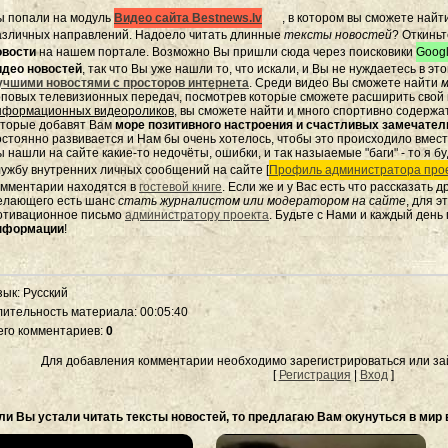
ы попали на модуль
Видео сайта Bestnews.lv
, в котором вы сможете найт
азличных направлений. Надоело читать длинные
тексты новостей
? Откиньт
овости
на нашем портале. Возможно Вы пришли сюда через поисковики
Googl
идео новостей
, так что Вы уже нашли то, что искали, и Вы не нуждаетесь в э
учшими новостями с просторов интернета
. Среди видео Вы сможете найти
м
оповых телевизионных передач, посмотрев которые сможете расширить свой к
нформационных видеороликов
, вы сможете найти и много спортивно содержа
оторые добавят Вам
море позитивного настроения и счастливых замечате
остоянно развивается и Нам бы очень хотелось, чтобы это происходило вмес
 нашли на сайте какие-то недочёты, ошибки, и так назыаемые "баги" - то я бу
лужбу внутренних личных сообщений на сайте [
Профиль администратора прое
омментарии находятся в
гостевой книге
. Если же и у Вас есть что рассказать 
елающего есть шанс
стать журналистом или модератором на сайте
, для 
отивационное письмо
администратору проекта
. Будьте с Нами и каждый день
нформации
!
зык
: Русский
лительность материала
: 00:05:40
его комментариев
:
0
Для добавления комментарии необходимо зарегистрироваться или зай
[
Регистрация
|
Вход
]
ли Вы устали читать тексты новостей, то предлагаю Вам окунуться в мир 