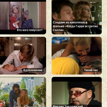
Сэндвич из киноляпов в
фильме «Когда Гарри встретил
Кто кого покусал?
Салли»
Вдохновение
Тихий час
Михаил Звездинский.