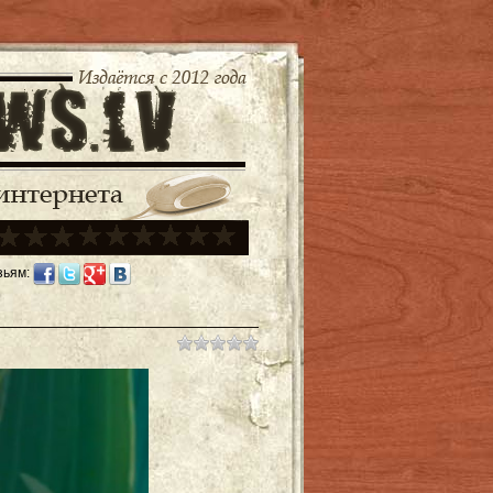
зьям: