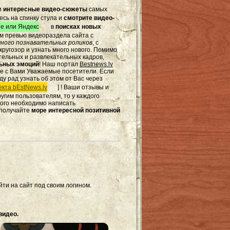
и
интересные видео-сюжеты
самых
есь на спинку стула и
смотрите видео-
e или Яндекс
в
поисках новых
том превью видеораздела сайта с
ного познавательных роликов
, с
ругозор и узнать много нового. Помимо
тельных и развлекательных кадров,
льных эмоций
! Наш портал
Bestnews.lv
те с Вами Уважаемые посетители. Если
ду рад узнать об этом от Вас через
кта bEstNews.lv
] ! Ваши отзывы и
другим пользователям, то у каждого
этого необходимо написать
 получайте
море интересной позитивной
ти на сайт под своим логином.
видео.