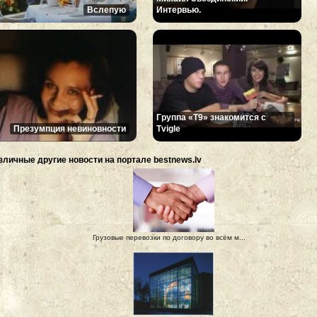
Вслепую
Интервью.
Группа «Т9» знакомится с
Презумпция невиновности
Tvigle
зличные другие новости на портале bestnews.lv
Грузовые перевозки по договору во всём м...