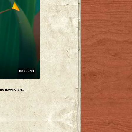
00:05:40
не научился...