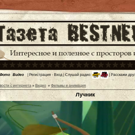
Фото
Видео
|
Регистрация
-
Вход
| Слушай радио:
| Расскажи дру
вости с интернета
»
Видео
»
Фильмы и анимация
Лучник