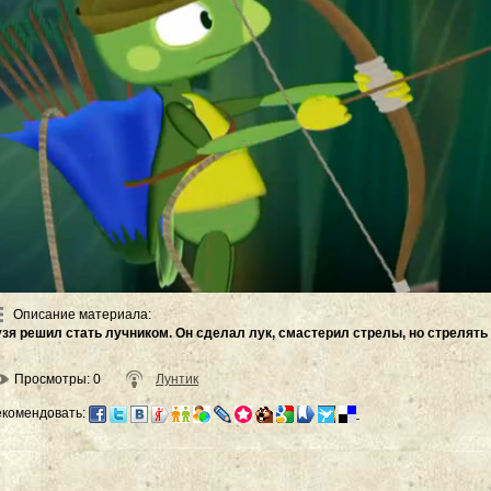
Описание материала
:
узя решил стать лучником. Он сделал лук, смастерил стрелы, но стрелять 
Просмотры
: 0
Лунтик
екомендовать: