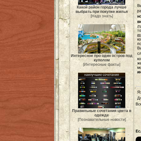
В
Какой район города лучше
р
выбрать при покупке жилья
[Надо знать]
н
в
л
т
и
к
п
Вы
с
Интересное про один остров под
к
куполом
ж
[Интересные факты]
м
и
Я
Д
Вс
Правильные сочетания цвета в
одежде
[Познавательные новости]
Ес