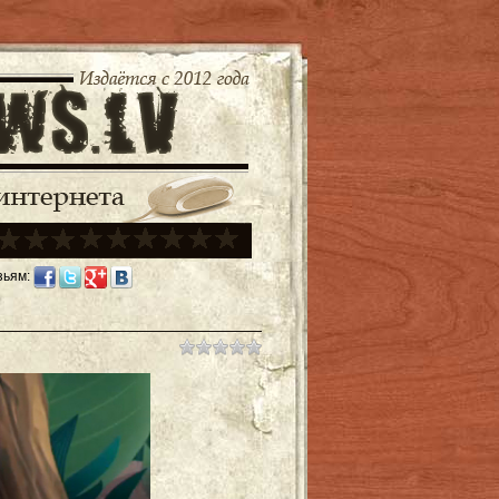
зьям: