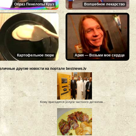
Образ Пенелопы Круз
Волшебное лекарство
Картофельное пюре
Ария — Возьми мое сердце
зличные другие новости на портале bestnews.lv
Кому пригодятся услуги частного детектив...