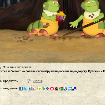
Описание материала
:
унтик забывает на поляне свою игрушечную железную дорогу. Вупсень и П
Просмотры
: 0
Лунтик
екомендовать: