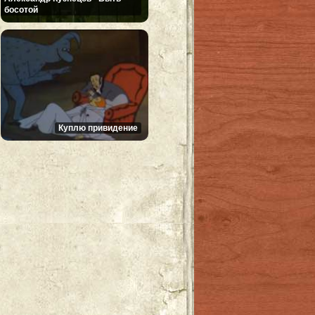
босотой
Куплю привидение