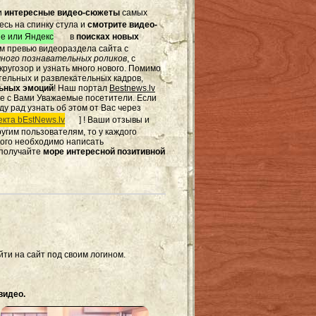
и
интересные видео-сюжеты
самых
есь на спинку стула и
смотрите видео-
e или Яндекс
в
поисках новых
том превью видеораздела сайта с
ного познавательных роликов
, с
ругозор и узнать много нового. Помимо
тельных и развлекательных кадров,
льных эмоций
! Наш портал
Bestnews.lv
те с Вами Уважаемые посетители. Если
ду рад узнать об этом от Вас через
кта bEstNews.lv
] ! Ваши отзывы и
другим пользователям, то у каждого
этого необходимо написать
 получайте
море интересной позитивной
ти на сайт под своим логином.
видео.