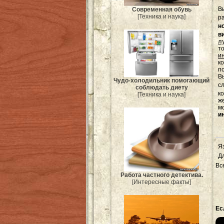
В
Современная обувь
[Техника и наука]
р
н
в
л
т
и
к
п
Вы
Чудо-холодильник помогающий
с
соблюдать диету
к
[Техника и наука]
ж
м
и
Я
Д
Вс
Работа частного детектива.
[Интересные факты]
Ес