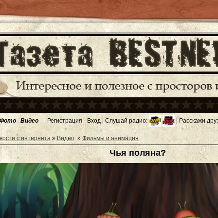
Фото
Видео
|
Регистрация
-
Вход
| Слушай радио:
| Расскажи дру
вости с интернета
»
Видео
»
Фильмы и анимация
Чья поляна?