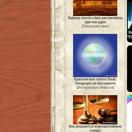
Лайнер почти сбил автомобиль
при посадке
[Происшествия]
В
С
Британская газета Daily
Telegraph об Интернете
[Интересные новости]
Как решаются корпоративные
споры