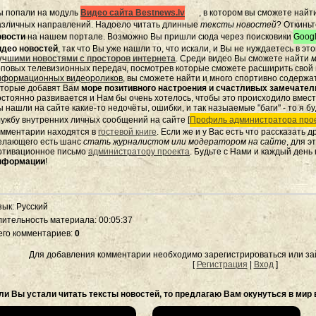
ы попали на модуль
Видео сайта Bestnews.lv
, в котором вы сможете найт
азличных направлений. Надоело читать длинные
тексты новостей
? Откиньт
овости
на нашем портале. Возможно Вы пришли сюда через поисковики
Googl
идео новостей
, так что Вы уже нашли то, что искали, и Вы не нуждаетесь в э
учшими новостями с просторов интернета
. Среди видео Вы сможете найти
м
оповых телевизионных передач, посмотрев которые сможете расширить свой к
нформационных видеороликов
, вы сможете найти и много спортивно содержа
оторые добавят Вам
море позитивного настроения и счастливых замечате
остоянно развивается и Нам бы очень хотелось, чтобы это происходило вмес
 нашли на сайте какие-то недочёты, ошибки, и так назыаемые "баги" - то я бу
лужбу внутренних личных сообщений на сайте [
Профиль администратора прое
омментарии находятся в
гостевой книге
. Если же и у Вас есть что рассказать 
елающего есть шанс
стать журналистом или модератором на сайте
, для 
отивационное письмо
администратору проекта
. Будьте с Нами и каждый день
нформации
!
зык
: Русский
лительность материала
: 00:05:37
его комментариев
:
0
Для добавления комментарии необходимо зарегистрироваться или зай
[
Регистрация
|
Вход
]
ли Вы устали читать тексты новостей, то предлагаю Вам окунуться в мир 