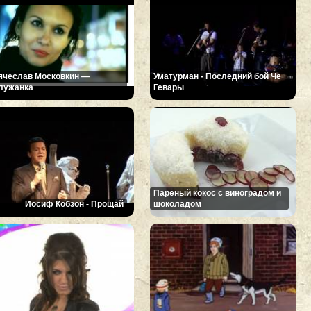
ячеслав Московкин —
Уматурман - Последний бой Че
лужанка
Гевары
Пареный кокос с виноградом и
Иосиф Кобзон - Прощай
шоколадом