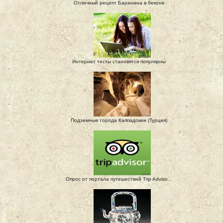
Отличный рецепт Баранина в беконе
Интернет тесты становятся популярны
Подземные города Каппадокии (Турция)
Опрос от портала путешествий Trip Adviso...