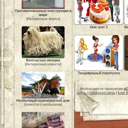
Противопожарные конструкции в
мире
[Интересные факты]
Кекс шоп 3
В
Венгерская овчарка
[Интересные новости]
Танцевальный переполох
Используются технологии
uC
сайты
|
Обратная связь
|
Блог B
Необычный перевёрнутый дом
[Новости о необычном]