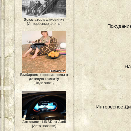
Эскалатор в диковинку
[Интересные факты]
Похудание
На
Выбираем хорошие полы в
детскую комнату
[Надо знать]
Интересное Ди
Автопилот LIDAR от Audi
[Авто новости]