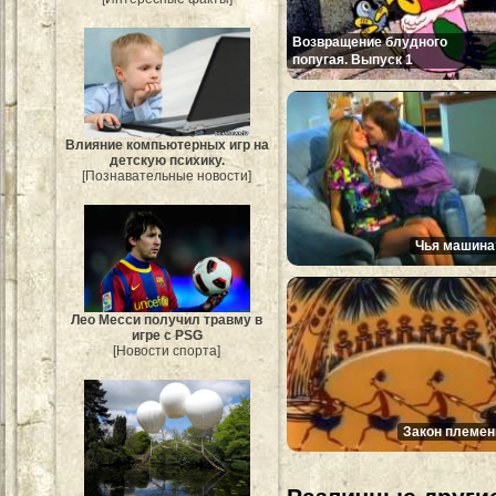
Возвращение блудного
попугая. Выпуск 1
Влияние компьютерных игр на
детскую психику.
[Познавательные новости]
Чья машина
Лео Месси получил травму в
игре с PSG
[Новости спорта]
Закон племен