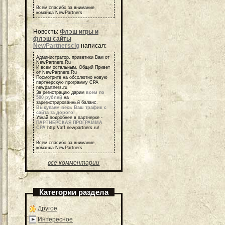
Всем спасибо за внимание,
команда NewPartners
Новость:
Флэш игры и
флэш сайты
NewPartnerscig
написал:
Администратор, приветики Вам от
NewPartners.Ru
И всем остальным, Общий Привет
от NewPartners.Ru
Посмотрите на обсолютно новую
партнерскую программу СРА
newpartners.ru
За регистрацию дарим
всем по
500 рублей
на
зарегистрированный баланс.
Выкупаем весь Ваш трафик с
сайта за дорого
!
Узнай подробнее в партнерке -
ПАРТНЕРСКАЯ ПРОГРАММА
СРА
http://aff.newpartners.ru/
Всем спасибо за внимание,
команда NewPartners
все комментарии
Категории раздела
Другое
Интересное