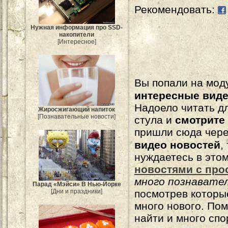
Рекомендовать:
Нужная информация про SSD-
накопители
[Интересное]
Вы попали на мо
интересные вид
Надоело читать 
Жиросжигающий напиток
[Познавательные новости]
стула и
смотрите
пришли сюда чере
видео новостей
,
нуждаетесь в это
новостями с про
много познавате
Парад «Мэйси» В Нью-Йорке
[Дни и праздники]
посмотрев которы
много нового. По
найти и много сп