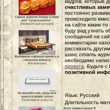
кадров, которые 
счастливых зам
постоянно развива
Самые дорогие блюда в мире
происходило вмес
или "суши в золоте".
на сайте какие-то
[Невероятные истории]
буду рад узнать о
сообщений на сай
комментарии нахо
рассказать другим
шанс
стать журн
Выбираем хорошую кровать в
необходимо напи
спальную комнату
[Интересное]
проекта
. Будьте 
позитивной инф
Не вешайте нос, когда всё
Язык
: Русский
кажется вокруг плохо
[Позитивные новости]
Длительность мат
Всего комментариев
:
0