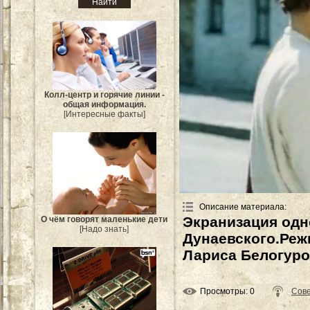
Колл-центр и горячие линии -
общая информация.
[Интересные факты]
Описание материала
:
Экранизация одн
О чём говорят маленькие дети
[Надо знать]
Дунаевского.Реж
Лариса Белогуров
Просмотры
: 0
Сове