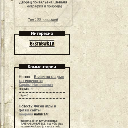
Дворец почтальёна Шеваля
[География и природа]
Топ 100 новостей
Интересно
Комментарии
Новость:
Вышивка гладью
как искусство
Кирилл Николаевич
написал:
Круто)
Новость:
Флэш игры и
флэш сайты
magama
написал:
magama.ee on tutvumisportaal
TÄISKASVANUTELE, kus võid jätta
tutvumiskuulutusi ja vastata neile.