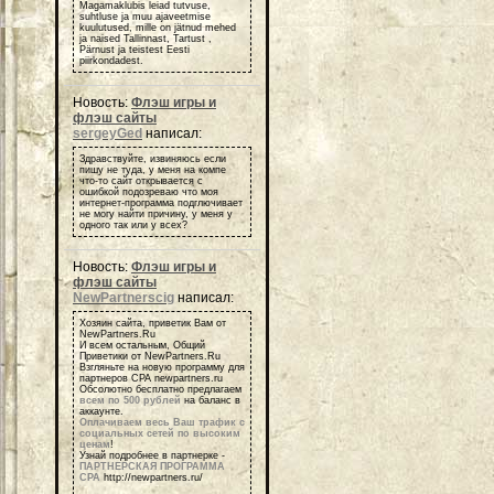
Magamaklubis leiad tutvuse,
suhtluse ja muu ajaveetmise
kuulutused, mille on jätnud mehed
ja naised Tallinnast, Tartust ,
Pärnust ja teistest Eesti
piirkondadest.
Новость:
Флэш игры и
флэш сайты
sergeyGed
написал:
Здравствуйте, извиняюсь если
пишу не туда, у меня на компе
что-то сайт открывается с
ошибкой подозреваю что моя
интернет-программа подглючивает
не могу найти причину, у меня у
одного так или у всех?
Новость:
Флэш игры и
флэш сайты
NewPartnerscig
написал:
Хозяин сайта, приветик Вам от
NewPartners.Ru
И всем остальным, Общий
Приветики от NewPartners.Ru
Взгляньте на новую программу для
партнеров СРА newpartners.ru
Обсолютно бесплатно предлагаем
всем по 500 рублей
на баланс в
аккаунте.
Оплачиваем весь Ваш трафик с
социальных сетей по высоким
ценам
!
Узнай подробнее в партнерке -
ПАРТНЕРСКАЯ ПРОГРАММА
СРА
http://newpartners.ru/