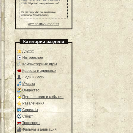
ПАРТНЕРСКАЯ ПРОГРАММА
СРА
http://aff.newpartners.ru/
Всем спасибо за внимание,
команда NewPartners
все комментарии
Категории раздела
Другое
Интересное
Компьютерные игры
Красота и здоровье
Люди и блоги
Музыка
Общество
Путешествия и события
Развлечения
Сериалы
Спорт
Транспорт
Фильмы и анимация