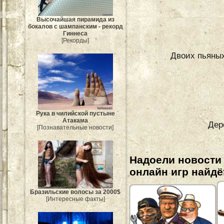
Высочайшая пирамида из
бокалов с шампанским - рекорд
Гиннеса
[Рекорды]
Двоих пьяных
Рука в чилийской пустыне
Атакама
Дер
[Познавательные новости]
Надоели новости
онлайн игр найдё
Бразильские волосы за 2000$
[Интересные факты]