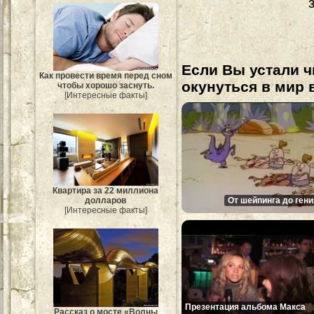
Если Вы устали ч
Как провести время перед сном
окунуться в мир 
чтобы хорошо заснуть.
[Интересные факты]
Квартира за 22 миллиона
От шейпинга до гени
долларов
[Интересные факты]
Презентация альбома Макса
Рассказ о мосте «Волны