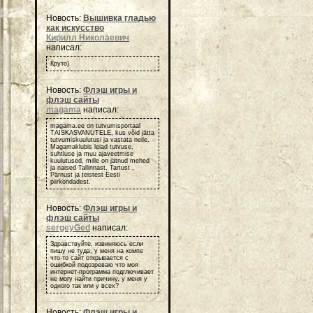
Новость:
Вышивка гладью
как искусство
Кирилл Николаевич
написал:
Круто)
Новость:
Флэш игры и
флэш сайты
magama
написал:
magama.ee on tutvumisportaal
TÄISKASVANUTELE, kus võid jätta
tutvumiskuulutusi ja vastata neile.
Magamaklubis leiad tutvuse,
suhtluse ja muu ajaveetmise
kuulutused, mille on jätnud mehed
ja naised Tallinnast, Tartust ,
Pärnust ja teistest Eesti
piirkondadest.
Новость:
Флэш игры и
флэш сайты
sergeyGed
написал:
Здравствуйте, извиняюсь если
пишу не туда, у меня на компе
что-то сайт открывается с
ошибкой подозреваю что моя
интернет-программа подглючивает
не могу найти причину, у меня у
одного так или у всех?
Новость:
Флэш игры и