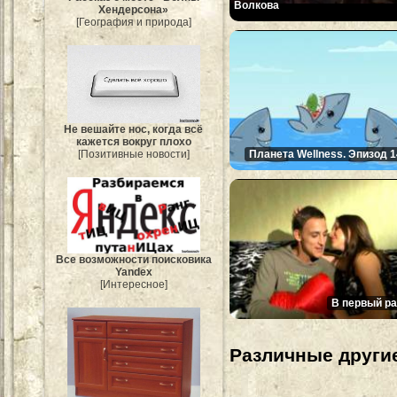
Волкова
Хендерсона»
[География и природа]
Не вешайте нос, когда всё
кажется вокруг плохо
Планета Wellness. Эпизод 1
[Позитивные новости]
Все возможности поисковика
Yandex
[Интересное]
В первый ра
Различные другие