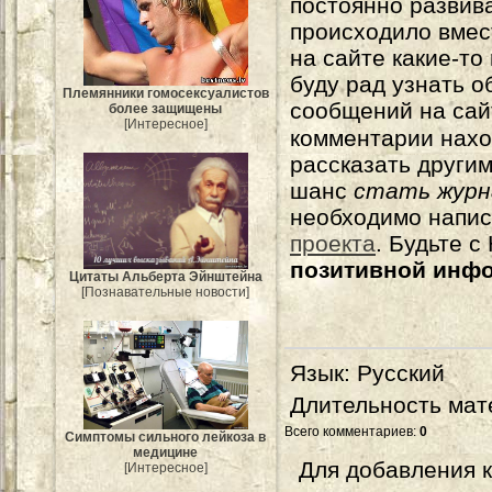
постоянно развива
происходило вмес
на сайте какие-то
буду рад узнать о
Племянники гомосексуалистов
сообщений на сай
более защищены
[Интересное]
комментарии нахо
рассказать другим
шанс
стать журн
необходимо напи
проекта
. Будьте 
позитивной инф
Цитаты Альберта Эйнштейна
[Познавательные новости]
Язык
: Русский
Длительность мат
Всего комментариев
:
0
Симптомы сильного лейкоза в
медицине
Для добавления 
[Интересное]