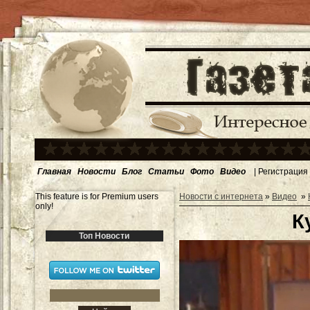
Главная
Новости
Блог
Статьи
Фото
Видео
|
Регистрация
This feature is for Premium users
Новости с интернета
»
Видео
»
only!
К
Топ Новости