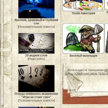
З
Youda Акватория
Крепкий, здоровый и глубокий
сон
[Познавательные новости]
20 редких слов
Веселый могильщик
[Надо знать]
Используются технологии
uC
сайты
|
Обратная связь
|
Блог B
Откуда появилось выражение
"Игра не стоит свеч"
[Познавательные новости]