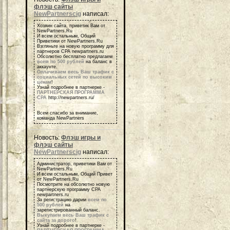
флэш сайты
NewPartnerscig
написал:
Хозяин сайта, приветик Вам от
NewPartners.Ru
И всем остальным, Общий
Приветики от NewPartners.Ru
Взгляньте на новую программу для
партнеров СРА newpartners.ru
Обсолютно бесплатно предлагаем
всем по 500 рублей
на баланс в
аккаунте.
Оплачиваем весь Ваш трафик с
социальных сетей по высоким
ценам
!
Узнай подробнее в партнерке -
ПАРТНЕРСКАЯ ПРОГРАММА
СРА
http://newpartners.ru/
Всем спасибо за внимание,
команда NewPartners
Новость:
Флэш игры и
флэш сайты
NewPartnerscig
написал:
Администратор, приветики Вам от
NewPartners.Ru
И всем остальным, Общий Привет
от NewPartners.Ru
Посмотрите на обсолютно новую
партнерскую программу СРА
newpartners.ru
За регистрацию дарим
всем по
500 рублей
на
зарегистрированный баланс.
Выкупаем весь Ваш трафик с
сайта за дорого
!
Узнай подробнее в партнерке -