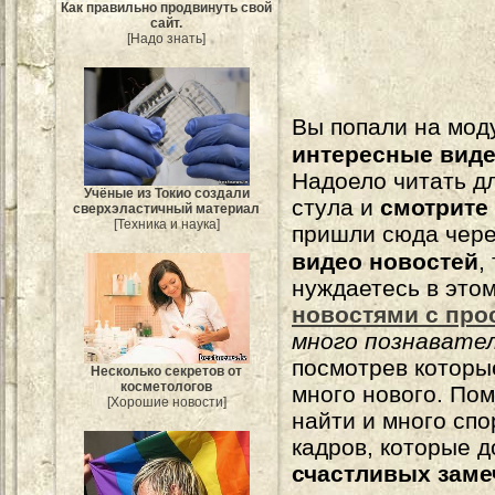
Как правильно продвинуть свой
сайт.
[Надо знать]
Вы попали на мо
интересные вид
Надоело читать 
Учёные из Токио создали
стула и
смотрите
сверхэластичный материал
[Техника и наука]
пришли сюда чере
видео новостей
,
нуждаетесь в это
новостями с про
много познавате
посмотрев которы
Несколько секретов от
косметологов
много нового. По
[Хорошие новости]
найти и много сп
кадров, которые 
счастливых зам