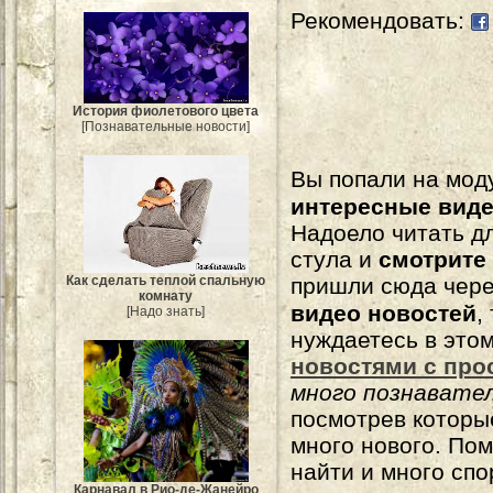
Рекомендовать:
История фиолетового цвета
[Познавательные новости]
Вы попали на мо
интересные вид
Надоело читать 
стула и
смотрите
Как сделать теплой спальную
пришли сюда чере
комнату
видео новостей
,
[Надо знать]
нуждаетесь в это
новостями с про
много познавате
посмотрев которы
много нового. По
найти и много сп
Карнавал в Рио-де-Жанейро