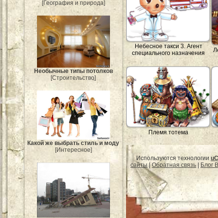
[География и природа]
Небесное такси 3. Агент
Л
специального назначения
Необычные типы потолков
[Строительство]
Племя тотема
Какой же выбрать стиль и моду
[Интересное]
Используются технологии
uC
сайты
|
Обратная связь
|
Блог B