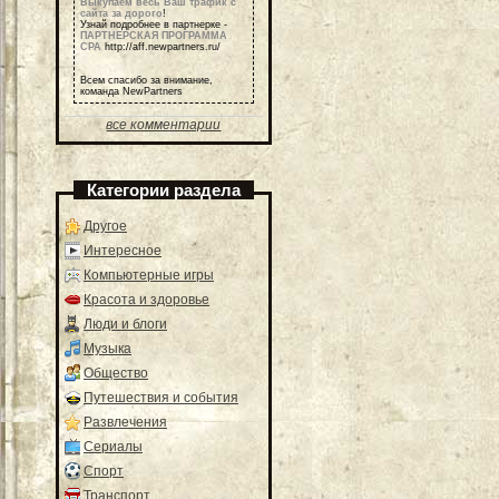
Выкупаем весь Ваш трафик с
сайта за дорого
!
Узнай подробнее в партнерке -
ПАРТНЕРСКАЯ ПРОГРАММА
СРА
http://aff.newpartners.ru/
Всем спасибо за внимание,
команда NewPartners
все комментарии
Категории раздела
Другое
Интересное
Компьютерные игры
Красота и здоровье
Люди и блоги
Музыка
Общество
Путешествия и события
Развлечения
Сериалы
Спорт
Транспорт