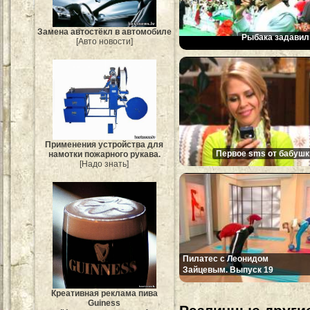
Замена автостёкл в автомобиле
Рыбака задавил
[Авто новости]
Применения устройства для
Первое sms от бабушк
намотки пожарного рукава.
[Надо знать]
Пилатес с Леонидом
Зайцевым. Выпуск 19
Креативная реклама пива
Guiness