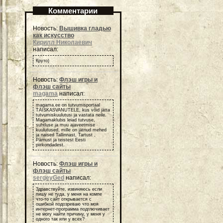
Комментарии
Новость:
Вышивка гладью
как искусство
Кирилл Николаевич
написал:
Круто)
Новость:
Флэш игры и
флэш сайты
magama
написал:
magama.ee on tutvumisportaal
TÄISKASVANUTELE, kus võid jätta
tutvumiskuulutusi ja vastata neile.
Magamaklubis leiad tutvuse,
suhtluse ja muu ajaveetmise
kuulutused, mille on jätnud mehed
ja naised Tallinnast, Tartust ,
Pärnust ja teistest Eesti
piirkondadest.
Новость:
Флэш игры и
флэш сайты
sergeyGed
написал:
Здравствуйте, извиняюсь если
пишу не туда, у меня на компе
что-то сайт открывается с
ошибкой подозреваю что моя
интернет-программа подглючивает
не могу найти причину, у меня у
одного так или у всех?