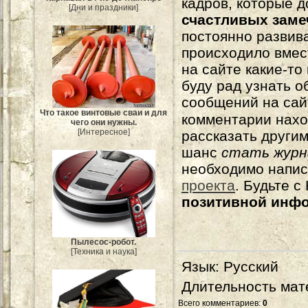
кадров, которые 
[Дни и праздники]
счастливых зам
постоянно развива
происходило вмес
на сайте какие-то
буду рад узнать о
сообщений на сай
Что такое винтовые сваи и для
комментарии нахо
чего они нужны.
[Интересное]
рассказать другим
шанс
стать журн
необходимо напи
проекта
. Будьте 
позитивной инф
Пылесос-робот.
[Техника и наука]
Язык
: Русский
Длительность мат
Всего комментариев
:
0