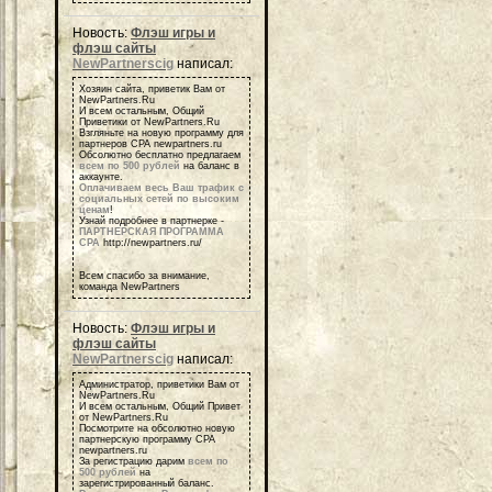
Новость:
Флэш игры и
флэш сайты
NewPartnerscig
написал:
Хозяин сайта, приветик Вам от
NewPartners.Ru
И всем остальным, Общий
Приветики от NewPartners.Ru
Взгляньте на новую программу для
партнеров СРА newpartners.ru
Обсолютно бесплатно предлагаем
всем по 500 рублей
на баланс в
аккаунте.
Оплачиваем весь Ваш трафик с
социальных сетей по высоким
ценам
!
Узнай подробнее в партнерке -
ПАРТНЕРСКАЯ ПРОГРАММА
СРА
http://newpartners.ru/
Всем спасибо за внимание,
команда NewPartners
Новость:
Флэш игры и
флэш сайты
NewPartnerscig
написал:
Администратор, приветики Вам от
NewPartners.Ru
И всем остальным, Общий Привет
от NewPartners.Ru
Посмотрите на обсолютно новую
партнерскую программу СРА
newpartners.ru
За регистрацию дарим
всем по
500 рублей
на
зарегистрированный баланс.