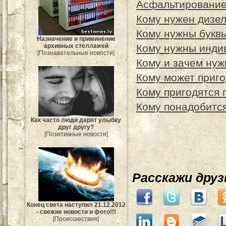
Асфальтирование
Кому нужен дизе
Кому нужны буквы
Назначение и приминение
Кому нужны инди
архивных стеллажей
[Познавательные новости]
Кому и зачем ну
Кому может приго
Кому пригодятся 
Кому понадобится
Как часто люди дарят улыбку
друг другу?
[Позитивные новости]
Расскажи дру
Конец света наступил 21.12.2012
- свежие новости и фото!!!
[Происшествия]