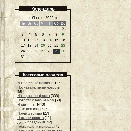
Календарь
«
Январь 2022
»
Пн
Вт
Ср
Чт
Пт
Сб
Вс
1
2
3
4
5
6
7
8
9
10
11
12
13
14
15
16
17
18
19
20
21
22
23
24
25
26
27
28
29
30
31
Категории раздела
Интересные новости
[1171]
Познавательные новости
[597]
Интересные факты
[338]
Новости о необычном
[58]
Надо знать
[413]
Авто новости
[217]
Происшествия
[27]
Новости спорта
[41]
Дни и праздники
[42]
География и природа
[71]
Невероятные истории
[56]