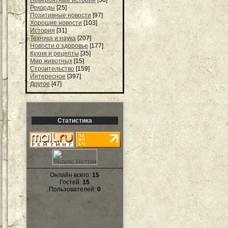
Рекорды
[25]
Позитивные новости
[97]
Хорошие новости
[103]
История
[31]
Техника и наука
[207]
Новости о здоровье
[177]
Кухня и рецепты
[35]
Мир животных
[15]
Строительство
[159]
Интересное
[397]
Другое
[47]
Статистика
Онлайн всего:
15
Гостей:
15
Пользователей:
0