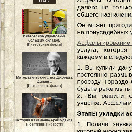
Асфальт сегодня
далеко не тольк
общего назначени
Он может пригоди
на приусадебных у
Интересное управление
большим складом
Асфальтирование
[Интересные факты]
услуга, которая
каждому в следую
1. Вы купили дач
постоянно размыв
Mатематический факт Джорджа
проезду. Гораздо
Данцига
[Интересные факты]
будете реже мыть
2. Вы решили с
участке. Асфальти
Этапы укладки а
История и значение брейк-данса.
1. Подача заявк
[Позитивные новости]
который нужно за