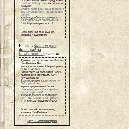
Обсолютно бесплатно предлагаем
всем по 500 рублей
на баланс в
аккаунте.
Оплачиваем весь Ваш трафик с
социальных сетей по высоким
ценам
!
Узнай подробнее в партнерке -
ПАРТНЕРСКАЯ ПРОГРАММА
СРА
http://newpartners.ru/
Всем спасибо за внимание,
команда NewPartners
Новость:
Флэш игры и
флэш сайты
NewPartnerscig
написал:
Администратор, приветики Вам от
NewPartners.Ru
И всем остальным, Общий Привет
от NewPartners.Ru
Посмотрите на обсолютно новую
партнерскую программу СРА
newpartners.ru
За регистрацию дарим
всем по
500 рублей
на
зарегистрированный баланс.
Выкупаем весь Ваш трафик с
сайта за дорого
!
Узнай подробнее в партнерке -
ПАРТНЕРСКАЯ ПРОГРАММА
СРА
http://aff.newpartners.ru/
Всем спасибо за внимание,
команда NewPartners
все комментарии