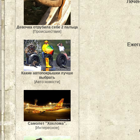
Лече
Девочка отрубила себе 2 пальца
[Происшествия]
Ежег
Какие автопокрышки лучше
выбрать
[Авто новости]
Самолет "Хохлома".
[Интересное]