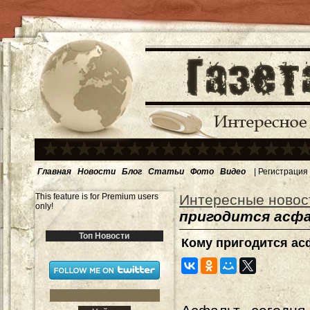
Главная
Новости
Блог
Статьи
Фото
Видео
|
Регистрация
This feature is for Premium users
Интересные новос
only!
пригодится асф
Топ Новости
Кому пригодится ас