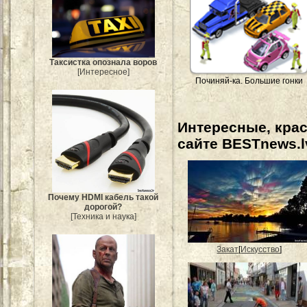
Таксистка опознала воров
[Интересное]
Починяй-ка. Большие гонки
Интересные, кра
сайте BESTnews.l
Почему HDMI кабель такой
дорогой?
[Техника и наука]
Закат
[
Искусство
]