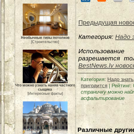
Предыдущая ново
Категория:
Надо 
Необычные типы потолков
[Строительство]
Использование
разрешается тол
BestNews.lv ново
Категория
:
Надо знать
пригодится
|
Рейтинг
:
Что можно узнать наняв частного
сыщика
страничку можно най
[Интересные факты]
асфальтирование
Различные другие