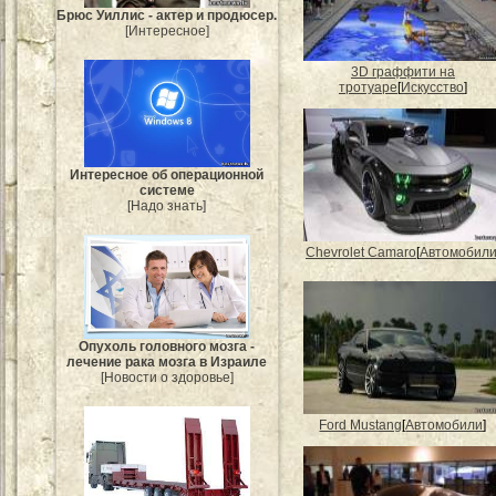
Брюс Уиллис - актер и продюсер.
[Интересное]
3D граффити на
тротуаре
[
Искусство
]
Интересное об операционной
системе
[Надо знать]
Chevrolet Camaro
[
Автомобил
Опухоль головного мозга -
лечение рака мозга в Израиле
[Новости о здоровье]
Ford Mustang
[
Автомобили
]