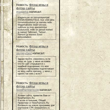
Новость:
Флэш игры и
флэш сайты
magama
написал:
magama.ee on tutvumisportaal
TÄISKASVANUTELE, kus võid jätta
tutvumiskuulutusi ja vastata neile.
Magamaklubis leiad tutvuse,
suhtluse ja muu ajaveetmise
kuulutused, mille on jätnud mehed
ja naised Tallinnast, Tartust ,
Pärnust ja teistest Eesti
piirkondadest.
Новость:
Флэш игры и
флэш сайты
sergeyGed
написал:
Здравствуйте, извиняюсь если
пишу не туда, у меня на компе
что-то сайт открывается с
ошибкой подозреваю что моя
интернет-программа подглючивает
не могу найти причину, у меня у
одного так или у всех?
Новость:
Флэш игры и
флэш сайты
NewPartnerscig
написал:
Хозяин сайта, приветик Вам от
NewPartners.Ru
И всем остальным, Общий
Приветики от NewPartners.Ru
Взгляньте на новую программу для
партнеров СРА newpartners.ru