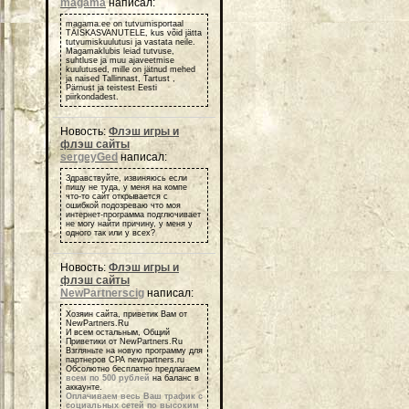
magama
написал:
magama.ee on tutvumisportaal
TÄISKASVANUTELE, kus võid jätta
tutvumiskuulutusi ja vastata neile.
Magamaklubis leiad tutvuse,
suhtluse ja muu ajaveetmise
kuulutused, mille on jätnud mehed
ja naised Tallinnast, Tartust ,
Pärnust ja teistest Eesti
piirkondadest.
Новость:
Флэш игры и
флэш сайты
sergeyGed
написал:
Здравствуйте, извиняюсь если
пишу не туда, у меня на компе
что-то сайт открывается с
ошибкой подозреваю что моя
интернет-программа подглючивает
не могу найти причину, у меня у
одного так или у всех?
Новость:
Флэш игры и
флэш сайты
NewPartnerscig
написал:
Хозяин сайта, приветик Вам от
NewPartners.Ru
И всем остальным, Общий
Приветики от NewPartners.Ru
Взгляньте на новую программу для
партнеров СРА newpartners.ru
Обсолютно бесплатно предлагаем
всем по 500 рублей
на баланс в
аккаунте.
Оплачиваем весь Ваш трафик с
социальных сетей по высоким