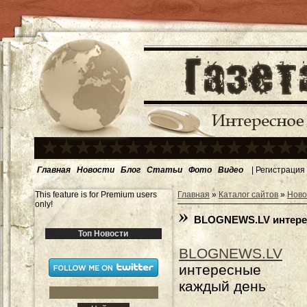
Главная
Новости
Блог
Статьи
Фото
Видео
|
Регистрация
This feature is for Premium users
Главная
»
Каталог сайтов
»
Ново
only!
BLOGNEWS.LV интере
Топ Новости
BLOGNEWS.LV
интересные н
каждый день