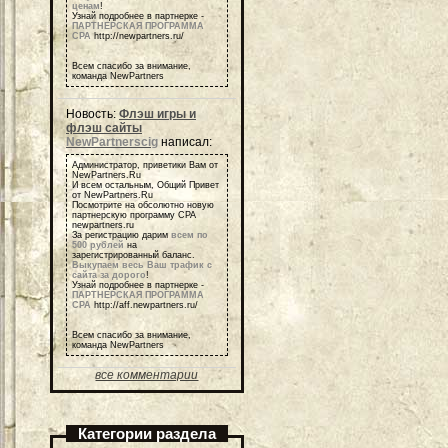
ценам
!
Узнай подробнее в партнерке -
ПАРТНЕРСКАЯ ПРОГРАММА
СРА
http://newpartners.ru/
Всем спасибо за внимание,
команда NewPartners
Новость:
Флэш игры и
флэш сайты
NewPartnerscig
написал:
Администратор, приветики Вам от
NewPartners.Ru
И всем остальным, Общий Привет
от NewPartners.Ru
Посмотрите на обсолютно новую
партнерскую программу СРА
newpartners.ru
За регистрацию дарим
всем по
500 рублей
на
зарегистрированный баланс.
Выкупаем весь Ваш трафик с
сайта за дорого
!
Узнай подробнее в партнерке -
ПАРТНЕРСКАЯ ПРОГРАММА
СРА
http://aff.newpartners.ru/
Всем спасибо за внимание,
команда NewPartners
все комментарии
Категории раздела