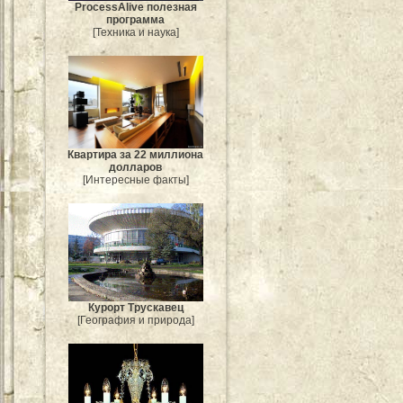
ProcessAlive полезная
программа
[Техника и наука]
Квартира за 22 миллиона
долларов
[Интересные факты]
Курорт Трускавец
[География и природа]