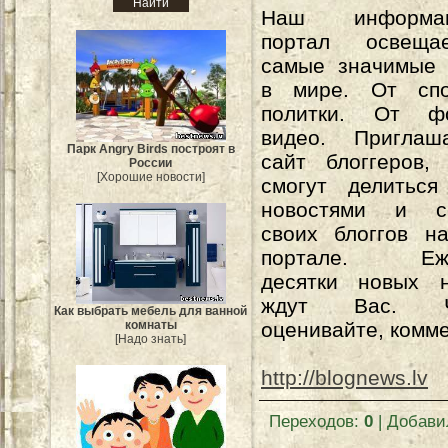
Наш информац
портал освеща
самые значимые 
в мире. От сп
политки. От ф
видео. Пригла
Парк Angry Birds построят в
сайт блоггеров,
России
[Хорошие новости]
смогут делиться
новостями и с
своих блоггов н
портале. Еже
десятки новых н
ждут Вас. Чи
Как выбрать мебель для ванной
комнаты
оценивайте, комм
[Надо знать]
http://blognews.lv
Переходов
:
0
|
Добави