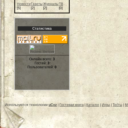
Новости
Газеты
Журналы
ТВ
[5]
[2]
[2]
[0]
Статистика
Онлайн всего:
3
Гостей:
3
Пользователей:
0
Используются технологии
uCoz
|
Гостевая книга
|
Каталог
|
Игры
|
Тесты
|
М