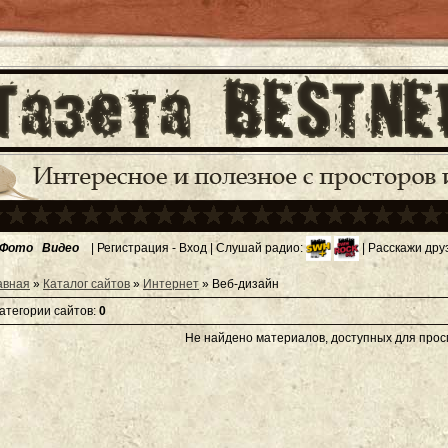
Фото
Видео
|
Регистрация
-
Вход
| Слушай радио:
| Расскажи дру
авная
»
Каталог сайтов
»
Интернет
» Веб-дизайн
категории сайтов
:
0
Не найдено материалов, доступных для про