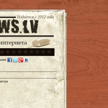
зьям:
смотра