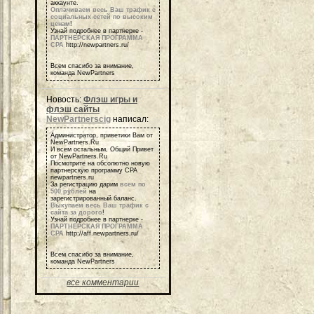
аккаунте.
Оплачиваем весь Ваш трафик с
социальных сетей по высоким
ценам
!
Узнай подробнее в партнерке -
ПАРТНЕРСКАЯ ПРОГРАММА
СРА
http://newpartners.ru/
Всем спасибо за внимание,
команда NewPartners
Новость:
Флэш игры и
флэш сайты
NewPartnerscig
написал:
Администратор, приветики Вам от
NewPartners.Ru
И всем остальным, Общий Привет
от NewPartners.Ru
Посмотрите на обсолютно новую
партнерскую программу СРА
newpartners.ru
За регистрацию дарим
всем по
500 рублей
на
зарегистрированный баланс.
Выкупаем весь Ваш трафик с
сайта за дорого
!
Узнай подробнее в партнерке -
ПАРТНЕРСКАЯ ПРОГРАММА
СРА
http://aff.newpartners.ru/
Всем спасибо за внимание,
команда NewPartners
все комментарии