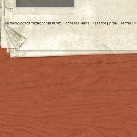
Используются технологии
uCoz
|
Гостевая книга
|
Каталог
|
Игры
|
Тесты
|
М