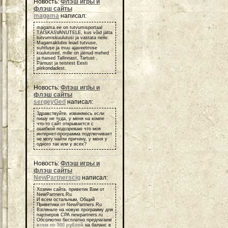
Новость:
Флэш игры и
флэш сайты
magama
написал:
magama.ee on tutvumisportaal
TÄISKASVANUTELE, kus võid jätta
tutvumiskuulutusi ja vastata neile.
Magamaklubis leiad tutvuse,
suhtluse ja muu ajaveetmise
kuulutused, mille on jätnud mehed
ja naised Tallinnast, Tartust ,
Pärnust ja teistest Eesti
piirkondadest.
Новость:
Флэш игры и
флэш сайты
sergeyGed
написал:
Здравствуйте, извиняюсь если
пишу не туда, у меня на компе
что-то сайт открывается с
ошибкой подозреваю что моя
интернет-программа подглючивает
не могу найти причину, у меня у
одного так или у всех?
Новость:
Флэш игры и
флэш сайты
NewPartnerscig
написал:
Хозяин сайта, приветик Вам от
NewPartners.Ru
И всем остальным, Общий
Приветики от NewPartners.Ru
Взгляньте на новую программу для
партнеров СРА newpartners.ru
Обсолютно бесплатно предлагаем
всем по 500 рублей
на баланс в