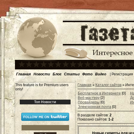
Главная
Новости
Блог
Статьи
Фото
Видео
|
Регистрация
This feature is for Premium users
Главная
»
Каталог сайтов
» Инте
only!
Бесплатное в Интернете
[0]
Н
Веб-мастеру
[2]
Д
Топ Новости
Провайдеры
[0]
И
Электронная почта
[0]
В разделе сайтов
:
2
Показано сайтов
:
1-2
Новые скрипты для uc