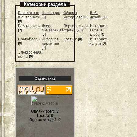
Категории раздела
Бесплатное
Навигация
Обзоры
Веб-
в Интернете
[0]
Интернета
[0]
дизайн
[0]
[0]
Веб-мастеру
Доски
Персональные
Интернет
[2]
объявлений
страницы
[0]
кафе и
[0]
клубы
[0]
Провайдеры
Интернет-
Хостинг
[0]
Интернет-
[0]
маркетинг
услуги
[0]
[0]
Электронная
почта
[0]
Статистика
Онлайн всего:
8
Гостей:
8
Пользователей:
0