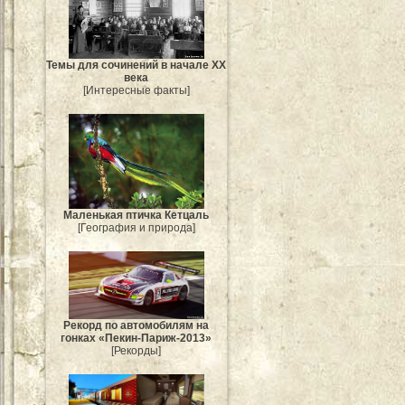
Темы для сочинений в начале XX
века
[Интересные факты]
Маленькая птичка Кетцаль
[География и природа]
Рекорд по автомобилям на
гонках «Пекин-Париж-2013»
[Рекорды]