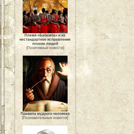
Племя «Бабемба» и их
нестандартное исправление
плохих людей
[Позитивные новости]
Правила мудрого человека
[Познавательные новости]