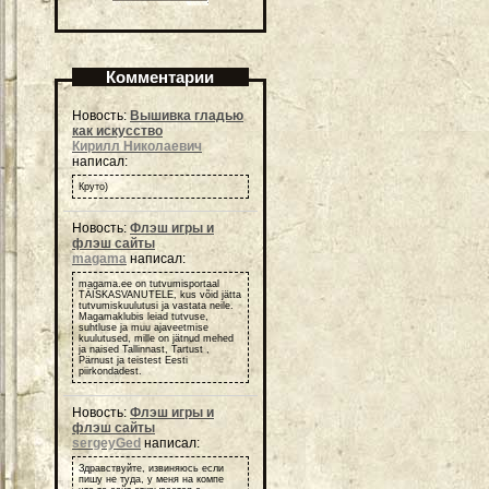
Комментарии
Новость:
Вышивка гладью
как искусство
Кирилл Николаевич
написал:
Круто)
Новость:
Флэш игры и
флэш сайты
magama
написал:
magama.ee on tutvumisportaal
TÄISKASVANUTELE, kus võid jätta
tutvumiskuulutusi ja vastata neile.
Magamaklubis leiad tutvuse,
suhtluse ja muu ajaveetmise
kuulutused, mille on jätnud mehed
ja naised Tallinnast, Tartust ,
Pärnust ja teistest Eesti
piirkondadest.
Новость:
Флэш игры и
флэш сайты
sergeyGed
написал:
Здравствуйте, извиняюсь если
пишу не туда, у меня на компе