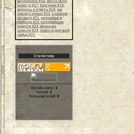
интересное #16
,
авто и мото
новости #17
,
best news #18
,
вопросы и ответы #19
,
как
сделать лучше #20
,
о разном
на свете #21
,
география и
природа #22
,
сегодняйшие
новости #23
,
вечерние
новости #24
,
новости для всей
семьи #25
.
Статистика
Онлайн всего:
3
Гостей:
3
Пользователей:
0