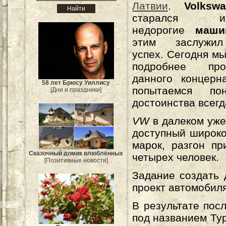
Латвии
.
Volksw
старался изг
недорогие
маши
этим заслужи
успех. Сегодня мы
подробнее пр
данного концерн
58 лет Брюсу Уиллису
попытаемся пон
[Дни и праздники]
достоинства всегд
VW
в далеком уже
доступный широко
марок, разгон п
Сказочный домик влюблённых
четырех человек.
[Позитивные новости]
Задание создать
проект автомобиля
В результате пос
под названием Typ