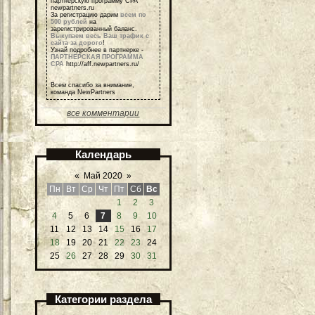
партнерскую программу СРА
newpartners.ru
За регистрацию дарим
всем по
500 рублей
на
зарегистрированный баланс.
Выкупаем весь Ваш трафик с
сайта за дорого
!
Узнай подробнее в партнерке -
ПАРТНЕРСКАЯ ПРОГРАММА
СРА
http://aff.newpartners.ru/
Всем спасибо за внимание,
команда NewPartners
все комментарии
Календарь
«
Май 2020
»
Пн
Вт
Ср
Чт
Пт
Сб
Вс
1
2
3
4
5
6
7
8
9
10
11
12
13
14
15
16
17
18
19
20
21
22
23
24
25
26
27
28
29
30
31
Категории раздела