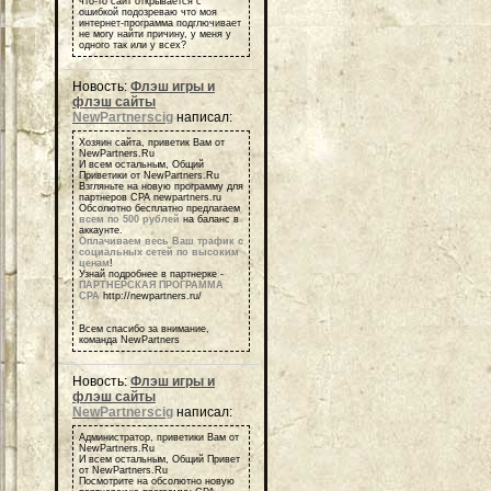
что-то сайт открывается с
ошибкой подозреваю что моя
интернет-программа подглючивает
не могу найти причину, у меня у
одного так или у всех?
Новость:
Флэш игры и
флэш сайты
NewPartnerscig
написал:
Хозяин сайта, приветик Вам от
NewPartners.Ru
И всем остальным, Общий
Приветики от NewPartners.Ru
Взгляньте на новую программу для
партнеров СРА newpartners.ru
Обсолютно бесплатно предлагаем
всем по 500 рублей
на баланс в
аккаунте.
Оплачиваем весь Ваш трафик с
социальных сетей по высоким
ценам
!
Узнай подробнее в партнерке -
ПАРТНЕРСКАЯ ПРОГРАММА
СРА
http://newpartners.ru/
Всем спасибо за внимание,
команда NewPartners
Новость:
Флэш игры и
флэш сайты
NewPartnerscig
написал:
Администратор, приветики Вам от
NewPartners.Ru
И всем остальным, Общий Привет
от NewPartners.Ru
Посмотрите на обсолютно новую