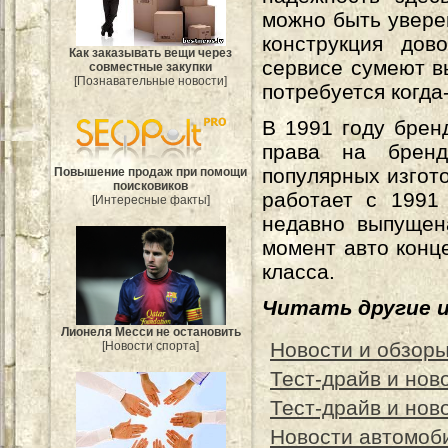
можно быть увере
конструкция дов
Как заказывать вещи через
сервисе сумеют в
совместные закупки
[Познавательные новости]
потребуется когда
В 1991 году брен
права на бренд
популярных изгот
Повышение продаж при помощи
поисковиков
работает с 1991 
[Интересные факты]
недавно выпущен
момент авто конц
класса.
Читать другие 
Лионеля Месси не остановить
Новости и обзоры
[Новости спорта]
Тест-драйв и нов
Тест-драйв и нов
Новости автомоби