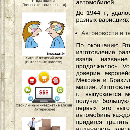
автомобилей.
Ягода калина
[Познавательные новости]
До 1944 г., удал
разных вариациях,
Автоновости и т
По окончанию Вт
изготовление раз
взяла название
Хитрый женский мозг
[Интересные новости]
продолжалось. Vo
доверие европей
Мексике и Бразил
машин. Изготовлен
г., выпускается
получил большую 
Свой личный интернет - магазин
первых это выго
[Интересное]
автомобиль каждо
придется тратить
надежность здес