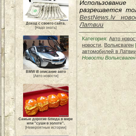
Использование
разрешается тол
BestNews.lv нов
Латвии
Доход с своего сайта.
[Надо знать]
Категория
:
Авто новос
новости
,
Вольксваген
автомобилей в Латви
Новости Вольксваген
BMW i8 описание авто
[Авто новости]
Самые дорогие блюда в мире
или "суши в золоте".
[Невероятные истории]