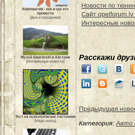
Новости по тюни
Корпоратив - как и где его
Сайт opelforum.lv
провести
[Дни и праздники]
Интересные ново
Расскажи дру
Музей Swarovski в Австрии
[Интересные новости]
Предыдущая ново
Тест на психологиское состояние
[Надо знать]
Категория:
Авто 