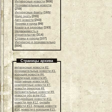
Интересные новости
[906]
Познавательные новости
[259]
Интересные факты
[165]
Надо знать
[200]
Авто новости
[243]
Техника и наука
[99]
Красота и здоровье
[193]
Недвижимость и
строительство
[314]
Страны и города
[107]
Интересно и познавательно
[504]
Страницы архива
интересные новости #2
,
познавательные новости #3
,
хорошие новости #4
,
различные новости #5
,
позитивные новости #6
,
невероятные новости #7
,
новости рекордов #8
,
положительные новости #9
,
новости обо всём #10
,
сегодняйшие новости #11
,
новости дня #12
,
онлайн
новости #13
,
лучшие новости
#14
,
новости о хорошем #15
,