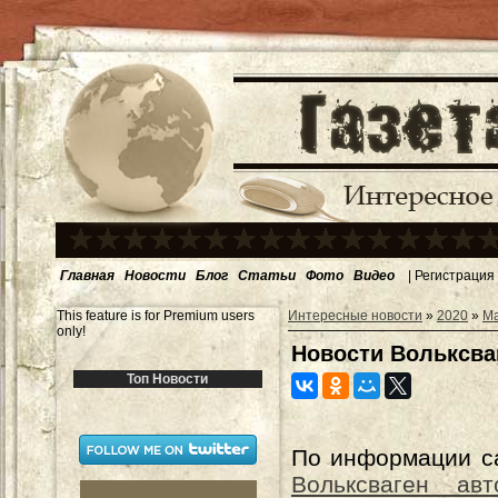
Главная
Новости
Блог
Статьи
Фото
Видео
|
Регистрация
This feature is for Premium users
Интересные новости
»
2020
»
М
only!
Новости Вольксва
Топ Новости
По информации 
Вольксваген ав