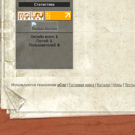
Статистика
Онлайн всего:
1
Гостей:
1
Пользователей:
0
Используются технологии
uCoz
|
Гостевая книга
|
Каталог
|
Игры
|
Тесты