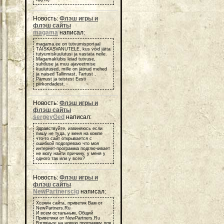
Новость:
Флэш игры и
флэш сайты
magama
написал:
magama.ee on tutvumisportaal
TÄISKASVANUTELE, kus võid jätta
tutvumiskuulutusi ja vastata neile.
Magamaklubis leiad tutvuse,
suhtluse ja muu ajaveetmise
kuulutused, mille on jätnud mehed
ja naised Tallinnast, Tartust ,
Pärnust ja teistest Eesti
piirkondadest.
Новость:
Флэш игры и
флэш сайты
sergeyGed
написал:
Здравствуйте, извиняюсь если
пишу не туда, у меня на компе
что-то сайт открывается с
ошибкой подозреваю что моя
интернет-программа подглючивает
не могу найти причину, у меня у
одного так или у всех?
Новость:
Флэш игры и
флэш сайты
NewPartnerscig
написал:
Хозяин сайта, приветик Вам от
NewPartners.Ru
И всем остальным, Общий
Приветики от NewPartners.Ru
Взгляньте на новую программу для