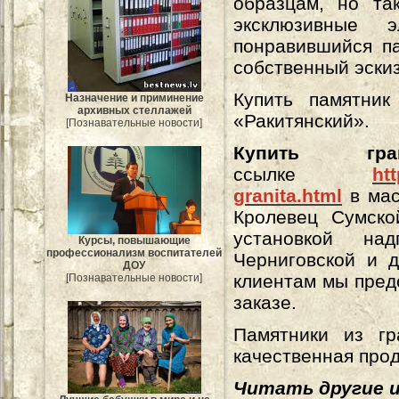
образцам, но та
эксклюзивные 
понравившийся па
собственный эскиз
Купить памятни
Назначение и приминение
архивных стеллажей
«Ракитянский».
[Познавательные новости]
Купить гра
ссылке
ht
granita.html
в мас
Кролевец Сумско
установкой на
Курсы, повышающие
профессионализм воспитателей
Черниговской и 
ДОУ
клиентам мы пред
[Познавательные новости]
заказе.
Памятники из г
качественная прод
Читать другие 