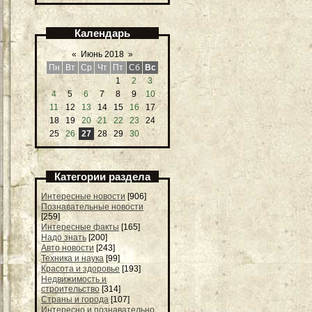
Календарь
«
Июнь 2018
»
Пн
Вт
Ср
Чт
Пт
Сб
Вс
1
2
3
4
5
6
7
8
9
10
11
12
13
14
15
16
17
18
19
20
21
22
23
24
25
26
27
28
29
30
Категории раздела
Интересные новости
[906]
Познавательные новости
[259]
Интересные факты
[165]
Надо знать
[200]
Авто новости
[243]
Техника и наука
[99]
Красота и здоровье
[193]
Недвижимость и
строительство
[314]
Страны и города
[107]
Интересно и познавательно