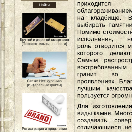
приходится з
облагораживание
на кладбище. В
выбирать памятни
Помимо стоимост
исполнения, не
Крутой и дорогой смартфон
[Познавательные новости]
роль отводится м
которого делают
Самым распрост
востребованным
гранит во 
проявлениях. Бла
Скажи Нет курению
[Интересные факты]
лучшим качества
пользуется огром
Для изготовлени
виды камня. Мног
создавать сове
отличающиеся не
Регистрация и продление