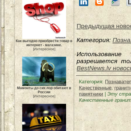
Предыдущая ново
Категория:
Позна
Как выгодно приобрести товар в
интернет - магазине.
[Интересное]
Использование
разрешается тол
BestNews.lv ново
Категория
:
Познавате
Качественные
,
гранит
Мамонты до сих пор обитают в
России
памятники
|
Эту стра
[Интересное]
Качественные грани