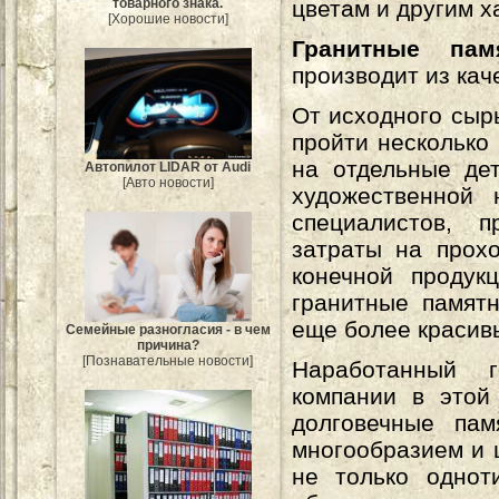
цветам и другим х
товарного знака.
[Хорошие новости]
Гранитные пам
производит из ка
От исходного сыр
пройти несколько
на отдельные де
Автопилот LIDAR от Audi
[Авто новости]
художественной
специалистов, 
затраты на прохо
конечной продук
гранитные памят
еще более красив
Семейные разногласия - в чем
причина?
[Познавательные новости]
Наработанный г
компании в этой
долговечные пам
многообразием и 
не только однот