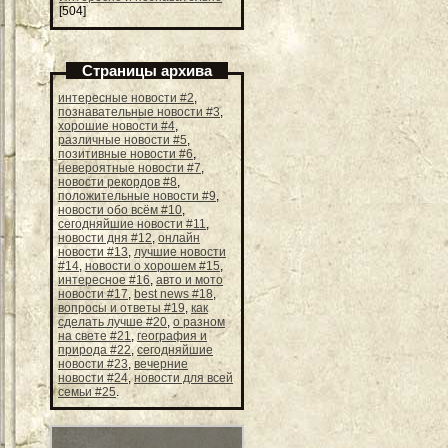
[504]
Страницы архива
интересные новости #2
,
познавательные новости #3
,
хорошие новости #4
,
различные новости #5
,
позитивные новости #6
,
невероятные новости #7
,
новости рекордов #8
,
положительные новости #9
,
новости обо всём #10
,
сегодняйшие новости #11
,
новости дня #12
,
онлайн
новости #13
,
лучшие новости
#14
,
новости о хорошем #15
,
интересное #16
,
авто и мото
новости #17
,
best news #18
,
вопросы и ответы #19
,
как
сделать лучше #20
,
о разном
на свете #21
,
география и
природа #22
,
сегодняйшие
новости #23
,
вечерние
новости #24
,
новости для всей
семьи #25
.