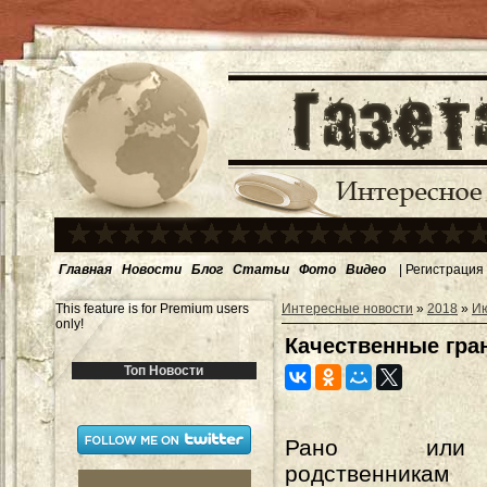
Главная
Новости
Блог
Статьи
Фото
Видео
|
Регистрация
This feature is for Premium users
Интересные новости
»
2018
»
И
only!
Качественные гра
Топ Новости
Рано или
родственника