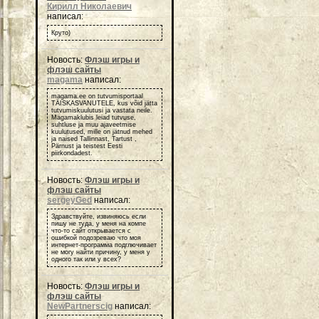
Кирилл Николаевич
написал:
Круто)
Новость:
Флэш игры и
флэш сайты
magama
написал:
magama.ee on tutvumisportaal
TÄISKASVANUTELE, kus võid jätta
tutvumiskuulutusi ja vastata neile.
Magamaklubis leiad tutvuse,
suhtluse ja muu ajaveetmise
kuulutused, mille on jätnud mehed
ja naised Tallinnast, Tartust ,
Pärnust ja teistest Eesti
piirkondadest.
Новость:
Флэш игры и
флэш сайты
sergeyGed
написал:
Здравствуйте, извиняюсь если
пишу не туда, у меня на компе
что-то сайт открывается с
ошибкой подозреваю что моя
интернет-программа подглючивает
не могу найти причину, у меня у
одного так или у всех?
Новость:
Флэш игры и
флэш сайты
NewPartnerscig
написал: