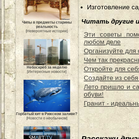
Изготовление са
Читать другие 
Чипы в предметы старины
реальность
[Невероятные истории]
Эти советы пом
любом деле
Организуйте для 
Чем так прекрас
Откройте для се
Небоскрёб за неделю
[Интересные новости]
Создайте из себ
Лето пришло и с
обуви!
Гранит - идеальн
Горбатый кит в Рижском заливе?
[Новости о необычном]
Расскажи дру