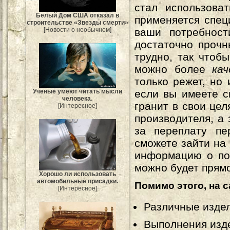
стал использова
Белый Дом США отказал в
применяется спе
строительстве «Звезды смерти»
[Новости о необычном]
ваши потребнос
достаточно прочн
трудно, так чтоб
можно более
ка
только режет, но
если вы имеете с
Ученые умеют читать мысли
человека.
гранит в свои цел
[Интересное]
производителя, а
за переплату пе
сможете зайти на 
информацию о пок
можно будет прям
Хорошо ли использовать
автомобильные присадки.
Помимо этого, на с
[Интересное]
Различные издел
Выполнения изде