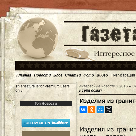
Главная
Новости
Блог
Статьи
Фото
Видео
|
Регистрация
This feature is for Premium users
Интересные новости
»
2015
»
Ок
only!
у себя дома?
Изделия из гранит
Топ Новости
Изделия из гранит