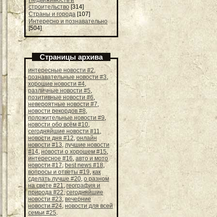
строительство
[314]
Страны и города
[107]
Интересно и познавательно
[504]
Страницы архива
интересные новости #2
,
познавательные новости #3
,
хорошие новости #4
,
различные новости #5
,
позитивные новости #6
,
невероятные новости #7
,
новости рекордов #8
,
положительные новости #9
,
новости обо всём #10
,
сегодняйшие новости #11
,
новости дня #12
,
онлайн
новости #13
,
лучшие новости
#14
,
новости о хорошем #15
,
интересное #16
,
авто и мото
новости #17
,
best news #18
,
вопросы и ответы #19
,
как
сделать лучше #20
,
о разном
на свете #21
,
география и
природа #22
,
сегодняйшие
новости #23
,
вечерние
новости #24
,
новости для всей
семьи #25
.