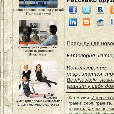
Бренд логотип Apple под угрозой
[Техника и наука]
Предыдущая ново
Сколько раз в день можно
смотреть телевизор.
Категория:
Интер
[Надо знать]
Использование
разрешается тол
BestNews.lv ново
гранит у себя до
Категория
:
Интересны
Сумки для девочек и школьная
гранит
,
себя
,
гранита.
форма отличного качества
гранита. Как использо
[]
интернете
-
Интерес