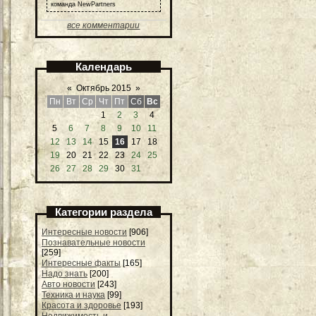
команда NewPartners
все комментарии
Календарь
«
Октябрь 2015
»
Пн
Вт
Ср
Чт
Пт
Сб
Вс
1
2
3
4
5
6
7
8
9
10
11
12
13
14
15
16
17
18
19
20
21
22
23
24
25
26
27
28
29
30
31
Категории раздела
Интересные новости
[906]
Познавательные новости
[259]
Интересные факты
[165]
Надо знать
[200]
Авто новости
[243]
Техника и наука
[99]
Красота и здоровье
[193]
Недвижимость и