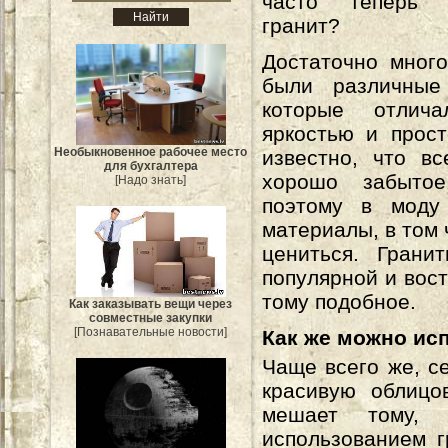
часто теперь п
гранит?
Достаточно мног
были различные
которые отлича
яркостью и прост
Необыкновенное рабочее место
известно, что в
для бухгалтера
хорошо забыто
[Надо знать]
поэтому в моду
материалы, в том 
цениться. Гран
популярной и вост
тому подобное.
Как заказывать вещи через
совместные закупки
[Познавательные новости]
Как же можно исп
Чаще всего же, с
красивую облицо
мешает тому,
использованием г