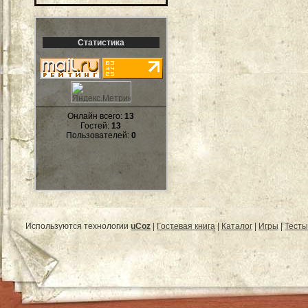
Статистика
Онлайн всего:
13
Гостей:
13
Пользователей:
0
Используются технологии
uCoz
|
Гостевая книга
|
Каталог
|
Игры
|
Тесты