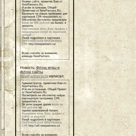
Хозяин сайта, приветик Вам от
NewPartners.Ru
И всем остальным, Общий
Приветики от NewPartners.Ru
Взгляньте на новую программу для
партнеров СРА newpartners.ru
Обсолютно бесплатно предлагаем
всем по 500 рублей
на баланс в
аккаунте.
Оплачиваем весь Ваш трафик с
социальных сетей по высоким
ценам
!
Узнай подробнее в партнерке -
ПАРТНЕРСКАЯ ПРОГРАММА
СРА
http://newpartners.ru/
Всем спасибо за внимание,
команда NewPartners
Новость:
Флэш игры и
флэш сайты
NewPartnerscig
написал:
Администратор, приветики Вам от
NewPartners.Ru
И всем остальным, Общий Привет
от NewPartners.Ru
Посмотрите на обсолютно новую
партнерскую программу СРА
newpartners.ru
За регистрацию дарим
всем по
500 рублей
на
зарегистрированный баланс.
Выкупаем весь Ваш трафик с
сайта за дорого
!
Узнай подробнее в партнерке -
ПАРТНЕРСКАЯ ПРОГРАММА
СРА
http://aff.newpartners.ru/
Всем спасибо за внимание,