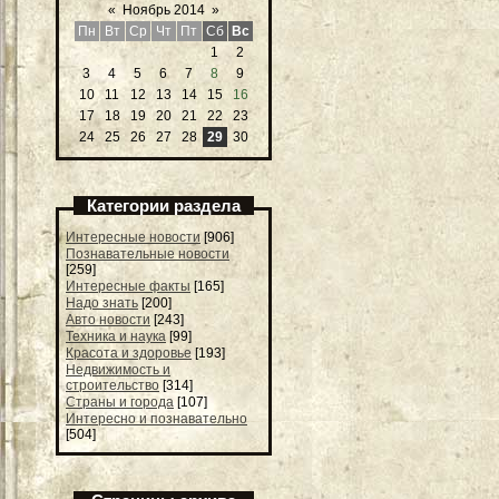
«
Ноябрь 2014
»
Пн
Вт
Ср
Чт
Пт
Сб
Вс
1
2
3
4
5
6
7
8
9
10
11
12
13
14
15
16
17
18
19
20
21
22
23
24
25
26
27
28
29
30
Категории раздела
Интересные новости
[906]
Познавательные новости
[259]
Интересные факты
[165]
Надо знать
[200]
Авто новости
[243]
Техника и наука
[99]
Красота и здоровье
[193]
Недвижимость и
строительство
[314]
Страны и города
[107]
Интересно и познавательно
[504]