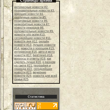
Страницы архива
интересные новости #2
,
познавательные новости #3
,
хорошие новости #4
,
различные новости #5
,
позитивные новости #6
,
невероятные новости #7
,
новости рекордов #8
,
положительные новости #9
,
новости обо всём #10
,
сегодняйшие новости #11
,
новости дня #12
,
онлайн
новости #13
,
лучшие новости
#14
,
новости о хорошем #15
,
интересное #16
,
авто и мото
новости #17
,
best news #18
,
вопросы и ответы #19
,
как
сделать лучше #20
,
о разном
на свете #21
,
география и
природа #22
,
сегодняйшие
новости #23
,
вечерние
новости #24
,
новости для всей
семьи #25
.
Статистика