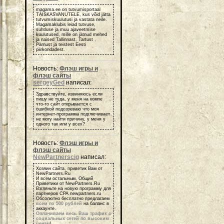
magama.ee on tutvumisportaal
TÄISKASVANUTELE, kus võid jätta
tutvumiskuulutusi ja vastata neile.
Magamaklubis leiad tutvuse,
suhtluse ja muu ajaveetmise
kuulutused, mille on jätnud mehed
ja naised Tallinnast, Tartust ,
Pärnust ja teistest Eesti
piirkondadest.
Новость:
Флэш игры и
флэш сайты
sergeyGed
написал:
Здравствуйте, извиняюсь если
пишу не туда, у меня на компе
что-то сайт открывается с
ошибкой подозреваю что моя
интернет-программа подглючивает
не могу найти причину, у меня у
одного так или у всех?
Новость:
Флэш игры и
флэш сайты
NewPartnerscig
написал:
Хозяин сайта, приветик Вам от
NewPartners.Ru
И всем остальным, Общий
Приветики от NewPartners.Ru
Взгляньте на новую программу для
партнеров СРА newpartners.ru
Обсолютно бесплатно предлагаем
всем по 500 рублей
на баланс в
аккаунте.
Оплачиваем весь Ваш трафик с
социальных сетей по высоким
ценам
!