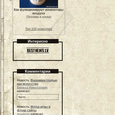
Как функционируют ионизаторы
воздуха
[Техника и наука]
Топ 100 новостей
Интересно
Комментарии
Новость:
Вышивка гладью
как искусство
Кирилл Николаевич
написал:
Круто)
Новость:
Флэш игры и
флэш сайты
magama
написал: