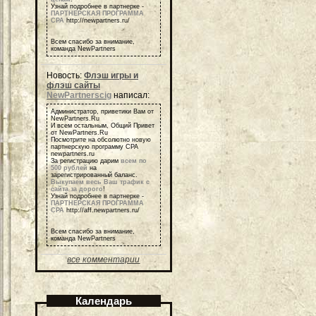
Узнай подробнее в партнерке -
ПАРТНЕРСКАЯ ПРОГРАММА
СРА
http://newpartners.ru/
Всем спасибо за внимание,
команда NewPartners
Новость:
Флэш игры и
флэш сайты
NewPartnerscig
написал:
Администратор, приветики Вам от
NewPartners.Ru
И всем остальным, Общий Привет
от NewPartners.Ru
Посмотрите на обсолютно новую
партнерскую программу СРА
newpartners.ru
За регистрацию дарим
всем по
500 рублей
на
зарегистрированный баланс.
Выкупаем весь Ваш трафик с
сайта за дорого
!
Узнай подробнее в партнерке -
ПАРТНЕРСКАЯ ПРОГРАММА
СРА
http://aff.newpartners.ru/
Всем спасибо за внимание,
команда NewPartners
все комментарии
Календарь