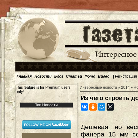
Главная
Новости
Блог
Статьи
Фото
Видео
|
Регистрация
This feature is for Premium users
Интересные новости
»
2014
»
Н
only!
Из чего строить д
Топ Новости
Дешевая, но вес
фанера 15 мм со