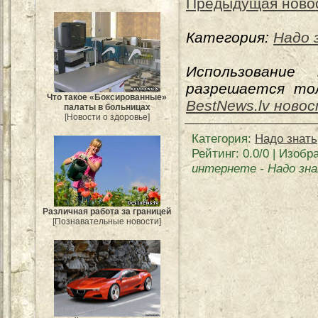
Предыдущая ново
Категория:
Надо 
Использование
разрешается тол
Что такое «Боксированные»
BestNews.lv ново
палаты в больницах
[Новости о здоровье]
Категория
:
Надо знать
Рейтинг
:
0.0
/
0
| Изобр
интернете
-
Надо зн
Различная работа за границей
[Познавательные новости]