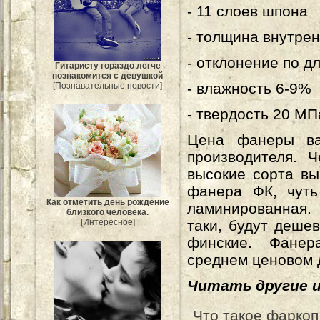
- 11 слоев шпона
- толщина внутрен
- отклонение по д
Гитаристу гораздо легче
познакомится с девушкой
- влажность 6-9%
[Познавательные новости]
- твердость 20 МП
Цена фанеры вар
производителя. 
высокие сорта вы
фанера ФК, чут
Как отметить день рождение
ламинированная. 
близкого человека.
[Интересное]
таки, будут деше
финские. Фанер
среднем ценовом 
Читать другие 
Что такое фаркоп