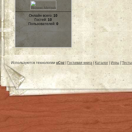
Онлайн всего:
10
Гостей:
10
Пользователей:
0
Используются технологии
uCoz
|
Гостевая книга
|
Каталог
|
Игры
|
Тесты