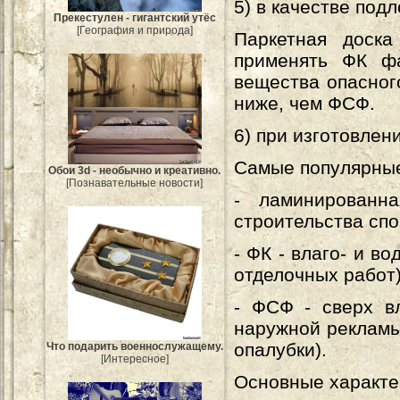
5) в качестве подл
Прекестулен - гигантский утёс
[География и природа]
Паркетная доск
применять ФК фа
вещества опасног
ниже, чем ФСФ.
6) при изготовлен
Самые популярные
Обои 3d - необычно и креативно.
[Познавательные новости]
- ламинированн
строительства сп
- ФК - влаго- и в
отделочных работ
- ФСФ - сверх вл
наружной рекламы
опалубки).
Что подарить военнослужащему.
[Интересное]
Основные характе