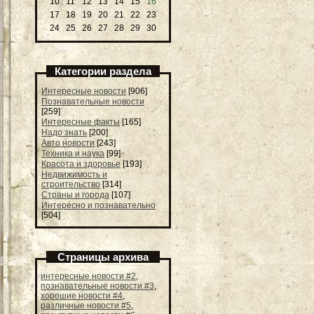
10
11
12
13
14
15
16
17
18
19
20
21
22
23
24
25
26
27
28
29
30
Категории раздела
Интересные новости
[906]
Познавательные новости
[259]
Интересные факты
[165]
Надо знать
[200]
Авто новости
[243]
Техника и наука
[99]
Красота и здоровье
[193]
Недвижимость и
строительство
[314]
Страны и города
[107]
Интересно и познавательно
[504]
Страницы архива
интересные новости #2
,
познавательные новости #3
,
хорошие новости #4
,
различные новости #5
,