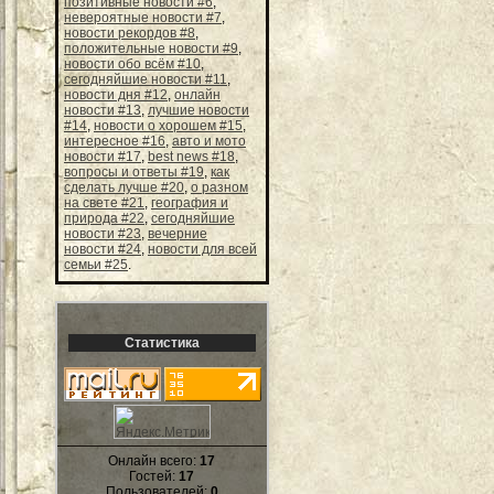
позитивные новости #6
,
невероятные новости #7
,
новости рекордов #8
,
положительные новости #9
,
новости обо всём #10
,
сегодняйшие новости #11
,
новости дня #12
,
онлайн
новости #13
,
лучшие новости
#14
,
новости о хорошем #15
,
интересное #16
,
авто и мото
новости #17
,
best news #18
,
вопросы и ответы #19
,
как
сделать лучше #20
,
о разном
на свете #21
,
география и
природа #22
,
сегодняйшие
новости #23
,
вечерние
новости #24
,
новости для всей
семьи #25
.
Статистика
Онлайн всего:
17
Гостей:
17
Пользователей:
0