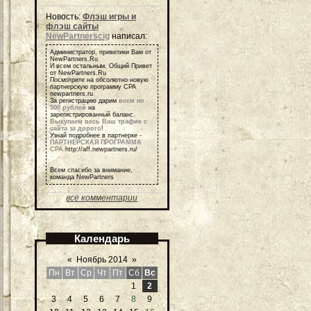
Новость:
Флэш игры и
флэш сайты
NewPartnerscig
написал:
Администратор, приветики Вам от
NewPartners.Ru
И всем остальным, Общий Привет
от NewPartners.Ru
Посмотрите на обсолютно новую
партнерскую программу СРА
newpartners.ru
За регистрацию дарим
всем по
500 рублей
на
зарегистрированный баланс.
Выкупаем весь Ваш трафик с
сайта за дорого
!
Узнай подробнее в партнерке -
ПАРТНЕРСКАЯ ПРОГРАММА
СРА
http://aff.newpartners.ru/
Всем спасибо за внимание,
команда NewPartners
все комментарии
Календарь
«
Ноябрь 2014
»
Пн
Вт
Ср
Чт
Пт
Сб
Вс
1
2
3
4
5
6
7
8
9