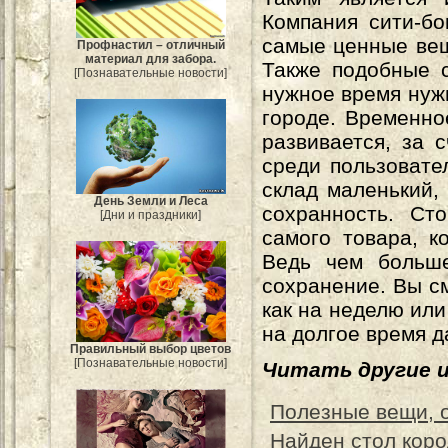
Компания сити-бо
самые ценные вещи
Профнастил – отличный
материал для забора.
Также подобные с
[Познавательные новости]
нужное время нужн
городе. Временно
развивается, за 
среди пользовате
склад маленький,
День Земли и Леса
сохранность. Ст
[Дни и праздники]
самого товара, к
Ведь чем больше
сохранение. Вы с
как на неделю или
на долгое время д
Правильный выбор цветов
[Познавательные новости]
Читать другие 
Полезные вещи, о
Найден стол коро