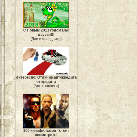
С Новым 2013 годом Вас
друзья!!!
[Дни и праздники]
Интересно: Отличие автокредита
от кредита
[Авто новости]
100 кинофильмов - стоит
посмотреть!