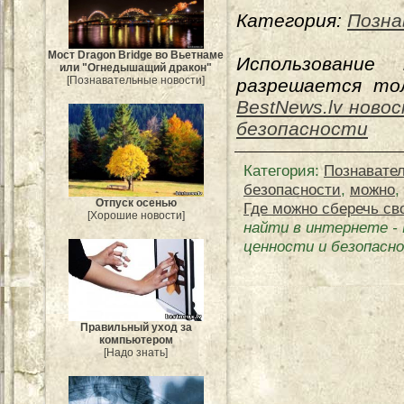
Категория:
Позна
Мост Dragon Bridge во Вьетнаме
Использование
или "Огнедышащий дракон"
[Познавательные новости]
разрешается тол
BestNews.lv ново
безопасности
Категория
:
Познавате
безопасности
,
можно
,
Отпуск осенью
Где можно сберечь св
[Хорошие новости]
найти в интернете
-
ценности и безопасн
Правильный уход за
компьютером
[Надо знать]