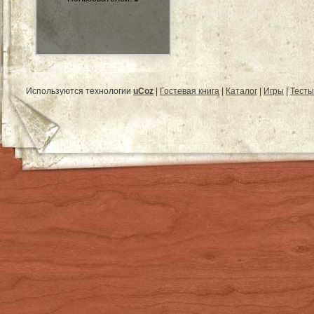
Используются технологии
uCoz
|
Гостевая книга
|
Каталог
|
Игры
|
Тесты