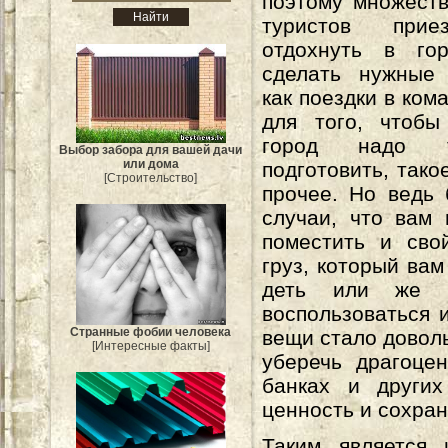
поэтому множест
туристов прие
отдохнуть в го
сделать нужные 
как поездки в ком
для того, чтобы
город надо 
Выбор забора для вашей дачи
или дома
подготовить, тако
[Строительство]
прочее. Но ведь
случаи, что вам 
поместить и сво
груз, который вам
деть или же 
воспользоваться 
Странные фобии человека
вещи стало довол
[Интересные факты]
уберечь драгоце
банках и других
ценность и сохран
Таким является 