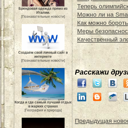
Теперь олимпийс
Брендовая одежда прямо из
Италии.
Можно ли на Smar
[Познавательные новости]
Как можно бороть
Меры безопаснос
Качественный эле
Создаём свой личный сайт в
интернете
[Познавательные новости]
Расскажи дру
Когда и где самый лучший отдых
в жарких странах
[География и природа]
Предыдущая ново