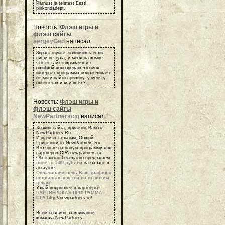
Pärnust ja teistest Eesti
piirkondadest.
Новость:
Флэш игры и
флэш сайты
sergeyGed
написал:
Здравствуйте, извиняюсь если
пишу не туда, у меня на компе
что-то сайт открывается с
ошибкой подозреваю что моя
интернет-программа подглючивает
не могу найти причину, у меня у
одного так или у всех?
Новость:
Флэш игры и
флэш сайты
NewPartnerscig
написал:
Хозяин сайта, приветик Вам от
NewPartners.Ru
И всем остальным, Общий
Приветики от NewPartners.Ru
Взгляньте на новую программу для
партнеров СРА newpartners.ru
Обсолютно бесплатно предлагаем
всем по 500 рублей
на баланс в
аккаунте.
Оплачиваем весь Ваш трафик с
социальных сетей по высоким
ценам
!
Узнай подробнее в партнерке -
ПАРТНЕРСКАЯ ПРОГРАММА
СРА
http://newpartners.ru/
Всем спасибо за внимание,
команда NewPartners