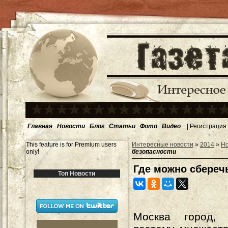
Главная
Новости
Блог
Статьи
Фото
Видео
|
Регистрация
This feature is for Premium users
Интересные новости
»
2014
»
Н
only!
безопасности
Где можно сберечь
Топ Новости
Москва город,