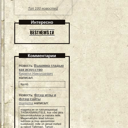
Топ 100 новостей
Интересно
Комментарии
Новость:
Вышивка гладью
как искусство
Кирилл Николаевич
написал:
Круто)
Новость:
Флэш игры и
флэш сайты
magama
написал:
magama.ee on tutvumisportaal
TÄISKASVANUTELE, kus võid jätta
tutvumiskuulutusi ja vastata neile.
Magamaklubis leiad tutvuse,
suhtluse ja muu ajaveetmise
kuulutused, mille on jätnud mehed
ja naised Tallinnast, Tartust ,