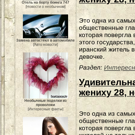
Отель на борту боинга 747
[Новости о необычном]
Это одна из самых
общественные гла
которая повергла 
Замена автостёкл в автомобиле
этого государства,
[Авто новости]
иранский житель в
девочке.
Раздел:
Интересн
Удивительна
жениху 28, н
Необычные поделки из
проволоки
[Интересные факты]
Это одна из самых
общественные гла
которая повергла 