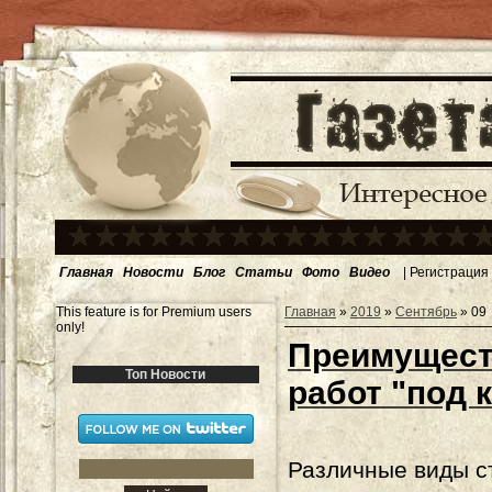
Главная
Новости
Блог
Статьи
Фото
Видео
|
Регистрация
This feature is for Premium users
Главная
»
2019
»
Сентябрь
»
09
only!
Преимущест
Топ Новости
работ "под 
Различные виды с