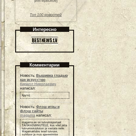
[Интересное]
Топ 100 новостей
Интересно
Комментарии
Новость:
Вышивка гладью
как искусство
Кирилл Николаевич
написал:
Круто)
Новость:
Флэш игры и
флэш сайты
magama
написал:
magama.ee on tutvumisportaal
TÄISKASVANUTELE, kus võid jätta
tutvumiskuulutusi ja vastata neile.
Magamaklubis leiad tutvuse,
suhtluse ja muu ajaveetmise