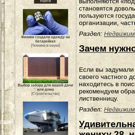
выполняются «под
становятся довол
пользуются госуд
организации, час
Раздел:
Недвижим
Физики создали одежду на
батарейках
Зачем нужно
[Техника и наука]
Если вы задумали
своего частного д
находитесь в поис
Выбор забора для вашей дачи
или дома
рекомендуем обра
[Строительство]
лиственницу.
Раздел:
Недвижим
Удивительна
жениху 28, н