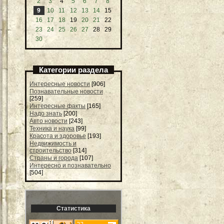
2
3
4
5
6
7
8
9
10
11
12
13
14
15
16
17
18
19
20
21
22
23
24
25
26
27
28
29
30
Категории раздела
Интересные новости
[906]
Познавательные новости
[259]
Интересные факты
[165]
Надо знать
[200]
Авто новости
[243]
Техника и наука
[99]
Красота и здоровье
[193]
Недвижимость и
строительство
[314]
Страны и города
[107]
Интересно и познавательно
[504]
Статистика