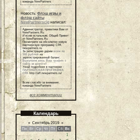
команда NewPartners
Новость:
Флэш игры и
флэш сайты
NewPartnerscig
написал:
Администратор, приветики Вам от
NewPartners.Ru
И всем остальным, Общий Привет
от NewPartners.Ru
Посмотрите на обсолютно новую
партнерскую программу СРА
newpartners.ru
За регистрацию дарим
всем по
500 рублей
на
зарегистрированный баланс.
Выкупаем весь Ваш трафик с
сайта за дорого
!
Узнай подробнее в партнерке -
ПАРТНЕРСКАЯ ПРОГРАММА
СРА
http://aff.newpartners.ru/
Всем спасибо за внимание,
команда NewPartners
все комментарии
Календарь
«
Сентябрь 2019
»
Пн
Вт
Ср
Чт
Пт
Сб
Вс
1