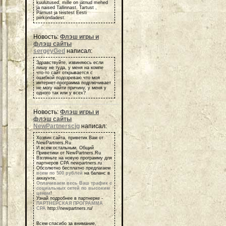
kuulutused, mille on jätnud mehed
ja naised Tallinnast, Tartust ,
Pärnust ja teistest Eesti
piirkondadest.
Новость:
Флэш игры и
флэш сайты
sergeyGed
написал:
Здравствуйте, извиняюсь если
пишу не туда, у меня на компе
что-то сайт открывается с
ошибкой подозреваю что моя
интернет-программа подглючивает
не могу найти причину, у меня у
одного так или у всех?
Новость:
Флэш игры и
флэш сайты
NewPartnerscig
написал:
Хозяин сайта, приветик Вам от
NewPartners.Ru
И всем остальным, Общий
Приветики от NewPartners.Ru
Взгляньте на новую программу для
партнеров СРА newpartners.ru
Обсолютно бесплатно предлагаем
всем по 500 рублей
на баланс в
аккаунте.
Оплачиваем весь Ваш трафик с
социальных сетей по высоким
ценам
!
Узнай подробнее в партнерке -
ПАРТНЕРСКАЯ ПРОГРАММА
СРА
http://newpartners.ru/
Всем спасибо за внимание,