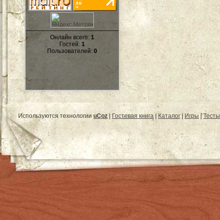
Онлайн всего:
1
Гостей:
1
Пользователей:
0
Используются технологии
uCoz
|
Гостевая книга
|
Каталог
|
Игры
|
Тесты