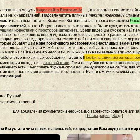
ы попали на модуль
Видео сайта Bestnews.lv
, в котором вы сможете найт
азличных направлений. Надоело читать длинные
тексты новостей
? Откиньт
овости
на нашем портале. Возможно Вы пришли сюда через поисковики
Googl
идео новостей
, так что Вы уже нашли то, что искали, и Вы не нуждаетесь в э
учшими новостями с просторов интернета
. Среди видео Вы сможете найти
м
оповых телевизионных передач, посмотрев которые сможете расширить свой к
нформационных видеороликов
, вы сможете найти и много спортивно содержа
оторые добавят Вам
море позитивного настроения и счастливых замечате
остоянно развивается и Нам бы очень хотелось, чтобы это происходило вмес
 нашли на сайте какие-то недочёты, ошибки, и так назыаемые "баги" - то я бу
лужбу внутренних личных сообщений на сайте [
Профиль администратора прое
омментарии находятся в
гостевой книге
. Если же и у Вас есть что рассказать 
елающего есть шанс
стать журналистом или модератором на сайте
, для 
отивационное письмо
администратору проекта
. Будьте с Нами и каждый день
нформации
!
зык
: Русский
его комментариев
:
0
Для добавления комментарии необходимо зарегистрироваться или зай
[
Регистрация
|
Вход
]
ли Вы устали читать тексты новостей, то предлагаю Вам окунуться в мир 