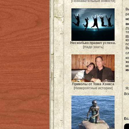
[Познавательные новости]
В
р
н
в
л
т
и
к
Несколько правил успеха.
п
[Надо знать]
Вы
с
к
ж
м
и
Приколы от Тома Хэнкса
[Невероятные истории]
Я
Вс
Ес