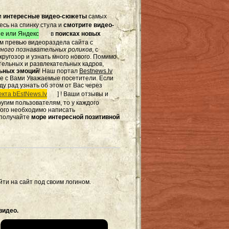
и
интересные видео-сюжеты
самых
есь на спинку стула и
смотрите видео-
e или Яндекс
в
поисках новых
том превью видеораздела сайта с
ного познавательных роликов
, с
ругозор и узнать много нового. Помимо
тельных и развлекательных кадров,
льных эмоций
! Наш портал
Bestnews.lv
те с Вами Уважаемые посетители. Если
ду рад узнать об этом от Вас через
кта bEstNews.lv
] ! Ваши отзывы и
другим пользователям, то у каждого
этого необходимо написать
 получайте
море интересной позитивной
ти на сайт под своим логином.
видео.