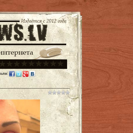
зьям: