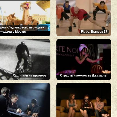
ерои «Ледникового периода»
риехали в Москву
Fit-bo. Выпуск 17
Хаф-пайп на примере
Страсть и нежность Джамалы