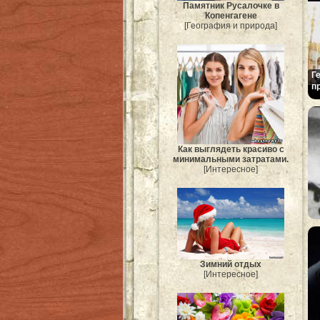
Памятник Русалочке в
Копенгагене
[География и природа]
Г
п
Как выглядеть красиво с
минимальными затратами.
[Интересное]
Зимний отдых
[Интересное]