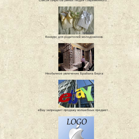
Список секретов умных людей современного...
Конкурс для родителей молодоженов.
Необычное увлечение Брайана Берга
eBay запрещает продажу волшебных предмет...