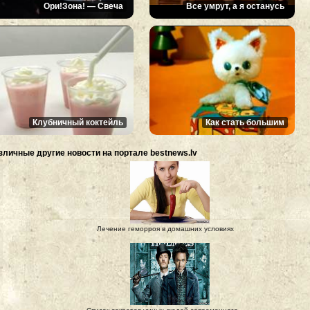
Ори!Зона! — Свеча
Все умрут, а я останусь
Клубничный коктейль
Как стать большим
зличные другие новости на портале bestnews.lv
Лечение геморроя в домашних условиях