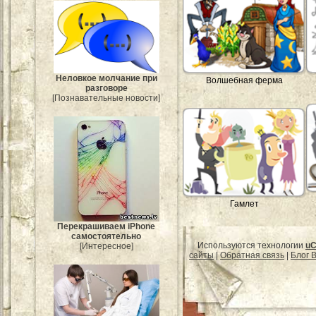
Неловкое молчание при
Волшебная ферма
разговоре
[Познавательные новости]
Гамлет
Перекрашиваем iPhone
самостоятельно
Используются технологии
uC
[Интересное]
сайты
|
Обратная связь
|
Блог B