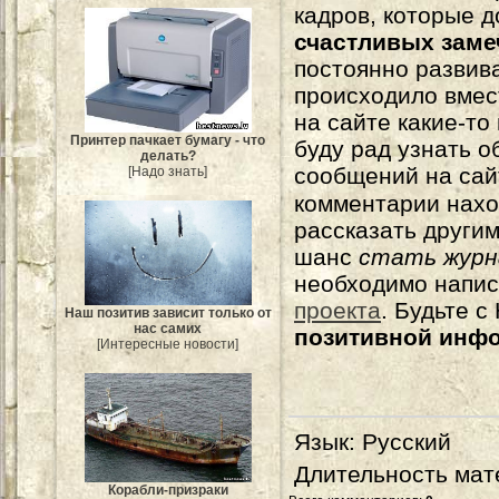
кадров, которые 
счастливых зам
постоянно развива
происходило вмес
на сайте какие-то
Принтер пачкает бумагу - что
буду рад узнать о
делать?
сообщений на сай
[Надо знать]
комментарии нахо
рассказать другим
шанс
стать журн
необходимо напи
проекта
. Будьте 
Наш позитив зависит только от
нас самих
позитивной инф
[Интересные новости]
Язык
: Русский
Длительность мат
Корабли-призраки