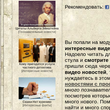
Рекомендовать:
Цитаты Альберта Эйнштейна
[Познавательные новости]
Вы попали на мо
интересные вид
Надоело читать 
стула и
смотрите
Кому пригодятся услуги
пришли сюда чере
частного детектива
[Интересные новости]
видео новостей
,
нуждаетесь в это
новостями с про
много познавате
посмотрев которы
много нового. По
Скажи Нет курению
[Интересные факты]
найти и много сп