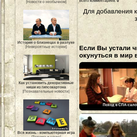
Всего комментариев
:
0
[Новости о необычном]
Для добавления 
История о близнецах в разлуке
Если Вы устали ч
[Невероятные истории]
окунуться в мир 
Как установить декоративные
ниши из гипсокартона
[Познавательные новости]
Поход в СПА-сало
Вся жизнь - компьютерная игра