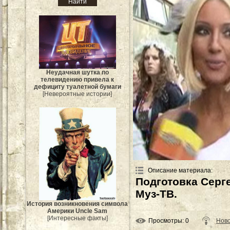
Неудачная шутка по
телевидению привела к
дефициту туалетной бумаги
[Невероятные истории]
Описание материала
:
Подготовка Серг
Муз-ТВ.
История возникновения символа
Америки Uncle Sam
[Интересные факты]
Просмотры
: 0
Ново