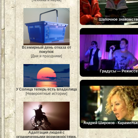
[Техника и наука]
Шапочное знакомств
Всемирный день отказа от
покупок
[Дни и праздники]
Градусы — Режиссе
У Солнца теперь есть владелица
[Невероятные истории]
Андрей Широков - Карамельк
Адаптация людей с
ограниченными возможностями.