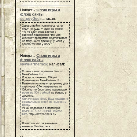
Новость:
Флэш игры и
флэш сайты
sergeyGed
написал:
Здравствуйте, извиняюсь если
пишу не туда, у меня на компе
что-то сайт открывается с
ошибкой подозреваю что моя
интернет-программа подглючивает
не могу найти причину, у меня у
одного так или у всех?
Новость:
Флэш игры и
флэш сайты
NewPartnerscig
написал:
Хозяин сайта, приветик Вам от
NewPartners.Ru
И всем остальным, Общий
Приветики от NewPartners.Ru
Взгляньте на новую программу для
партнеров СРА newpartners.ru
Обсолютно бесплатно предлагаем
всем по 500 рублей
на баланс в
аккаунте.
Оплачиваем весь Ваш трафик с
социальных сетей по высоким
ценам
!
Узнай подробнее в партнерке -
ПАРТНЕРСКАЯ ПРОГРАММА
СРА
http://newpartners.ru/
Всем спасибо за внимание,
команда NewPartners