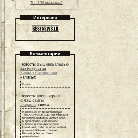
Топ 100 новостей
Интересно
Комментарии
Новость:
Вышивка гладью
как искусство
Кирилл Николаевич
написал:
Круто)
Новость:
Флэш игры и
флэш сайты
magama
написал:
magama.ee on tutvumisportaal
TÄISKASVANUTELE, kus võid jätta
tutvumiskuulutusi ja vastata neile.
Magamaklubis leiad tutvuse,
suhtluse ja muu ajaveetmise
kuulutused, mille on jätnud mehed
ja naised Tallinnast, Tartust ,
Pärnust ja teistest Eesti
piirkondadest.