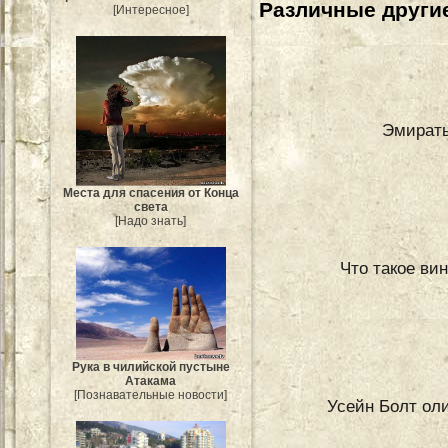
Различные другие
[Интересное]
Эмираты
Места для спасения от Конца
света
[Надо знать]
Что такое вин
Рука в чилийской пустыне
Атакама
[Познавательные новости]
Усейн Болт ол