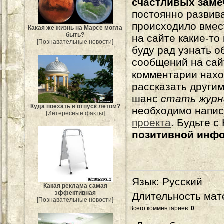
счастливых зам
постоянно развива
происходило вмес
Какая же жизнь на Марсе могла
быть?
на сайте какие-то
[Познавательные новости]
буду рад узнать о
сообщений на сай
комментарии нахо
рассказать другим
шанс
стать журн
Куда поехать в отпуск летом?
необходимо напи
[Интересные факты]
проекта
. Будьте 
позитивной инф
Язык
: Русский
Какая реклама самая
эффективная
Длительность мат
[Познавательные новости]
Всего комментариев
:
0