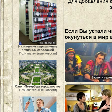
Для добавления 
Если Вы устали ч
окунуться в мир 
Назначение и приминение
архивных стеллажей
[Познавательные новости]
Включи телек
Санкт-Петербург город поэтов
[Познавательные новости]