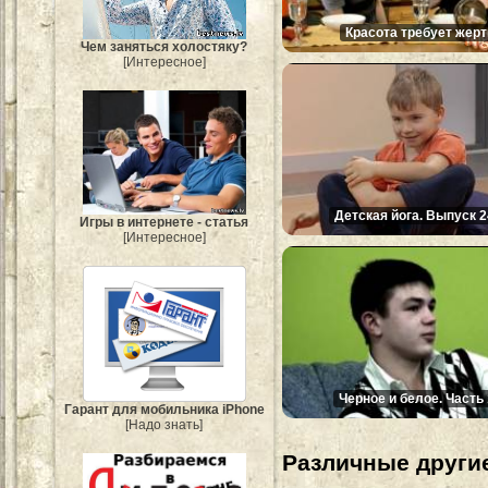
Красота требует жерт
Чем заняться холостяку?
[Интересное]
Детская йога. Выпуск 2
Игры в интернете - статья
[Интересное]
Черное и белое. Часть 
Гарант для мобильника iPhone
[Надо знать]
Различные другие