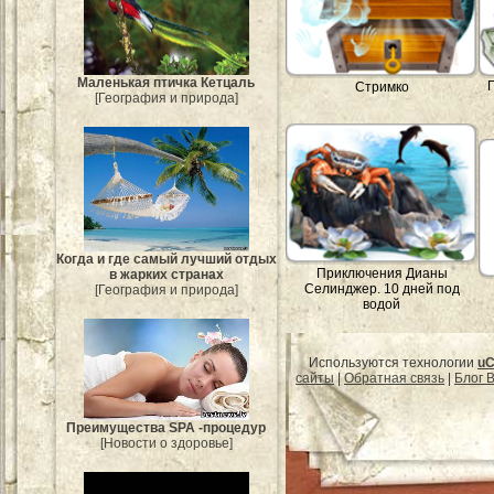
Маленькая птичка Кетцаль
Стримко
[География и природа]
Когда и где самый лучший отдых
Приключения Дианы
в жарких странах
Селинджер. 10 дней под
[География и природа]
водой
Используются технологии
uC
сайты
|
Обратная связь
|
Блог B
Преимущества SPA -процедур
[Новости о здоровье]