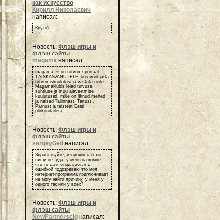
как искусство
Кирилл Николаевич
написал:
Круто)
Новость:
Флэш игры и
флэш сайты
magama
написал:
magama.ee on tutvumisportaal
TÄISKASVANUTELE, kus võid jätta
tutvumiskuulutusi ja vastata neile.
Magamaklubis leiad tutvuse,
suhtluse ja muu ajaveetmise
kuulutused, mille on jätnud mehed
ja naised Tallinnast, Tartust ,
Pärnust ja teistest Eesti
piirkondadest.
Новость:
Флэш игры и
флэш сайты
sergeyGed
написал:
Здравствуйте, извиняюсь если
пишу не туда, у меня на компе
что-то сайт открывается с
ошибкой подозреваю что моя
интернет-программа подглючивает
не могу найти причину, у меня у
одного так или у всех?
Новость:
Флэш игры и
флэш сайты
NewPartnerscig
написал: