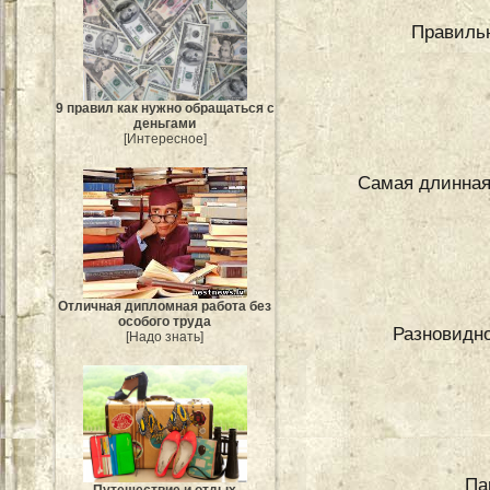
Правиль
9 правил как нужно обращаться с
деньгами
[Интересное]
Самая длинная
Отличная дипломная работа без
особого труда
Разновидно
[Надо знать]
Па
Путешествие и отдых