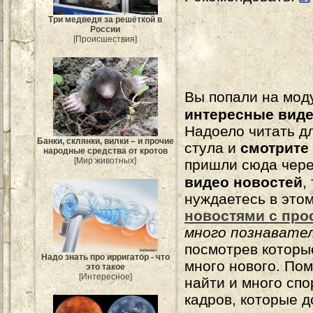
Три медведя за решёткой в
России
[Происшествия]
Вы попали на мо
интересные вид
Надоело читать 
Банки, склянки, вилки – и прочие
стула и
смотрите
народные средства от кротов
[Мир животных]
пришли сюда чере
видео новостей
,
нуждаетесь в это
новостями с про
много познавате
посмотрев которы
Надо знать про ирригатор - что
много нового. По
это такое
[Интересное]
найти и много сп
кадров, которые 