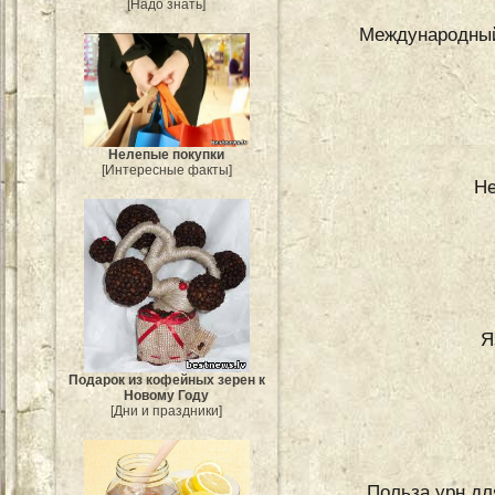
[Надо знать]
Международный 
Нелепые покупки
[Интересные факты]
Не
Я
Подарок из кофейных зерен к
Новому Году
[Дни и праздники]
Польза урн дл