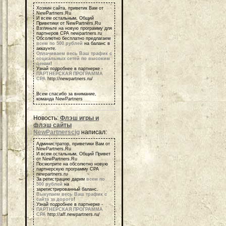
Хозяин сайта, приветик Вам от
NewPartners.Ru
И всем остальным, Общий
Приветики от NewPartners.Ru
Взгляньте на новую программу для
партнеров СРА newpartners.ru
Обсолютно бесплатно предлагаем
всем по 500 рублей
на баланс в
аккаунте.
Оплачиваем весь Ваш трафик с
социальных сетей по высоким
ценам
!
Узнай подробнее в партнерке -
ПАРТНЕРСКАЯ ПРОГРАММА
СРА
http://newpartners.ru/
Всем спасибо за внимание,
команда NewPartners
Новость:
Флэш игры и
флэш сайты
NewPartnerscig
написал:
Администратор, приветики Вам от
NewPartners.Ru
И всем остальным, Общий Привет
от NewPartners.Ru
Посмотрите на обсолютно новую
партнерскую программу СРА
newpartners.ru
За регистрацию дарим
всем по
500 рублей
на
зарегистрированный баланс.
Выкупаем весь Ваш трафик с
сайта за дорого
!
Узнай подробнее в партнерке -
ПАРТНЕРСКАЯ ПРОГРАММА
СРА
http://aff.newpartners.ru/