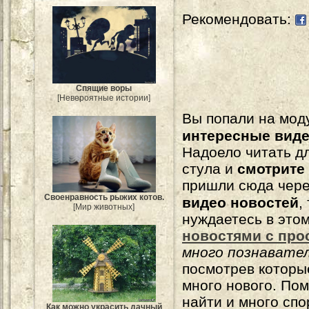
Рекомендовать:
Спящие воры
[Невероятные истории]
Вы попали на мо
интересные вид
Надоело читать 
стула и
смотрите
пришли сюда чере
Своенравность рыжих котов.
видео новостей
,
[Мир животных]
нуждаетесь в это
новостями с про
много познавате
посмотрев которы
много нового. По
найти и много сп
Как можно украсить дачный