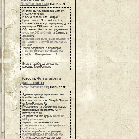
NewPartnerscig
написал:
Хозяин сайта, приветик Вам от
NewPartners.Ru
И всем остальным, Общий
Приветики от NewPartners.Ru
Взгляньте на новую программу для
партнеров СРА newpartners.ru
Обсолютно бесплатно предлагаем
всем по 500 рублей
на баланс в
аккаунте.
Оплачиваем весь Ваш трафик с
социальных сетей по высоким
ценам
!
Узнай подробнее в партнерке -
ПАРТНЕРСКАЯ ПРОГРАММА
СРА
http://newpartners.ru/
Всем спасибо за внимание,
команда NewPartners
Новость:
Флэш игры и
флэш сайты
NewPartnerscig
написал:
Администратор, приветики Вам от
NewPartners.Ru
И всем остальным, Общий Привет
от NewPartners.Ru
Посмотрите на обсолютно новую
партнерскую программу СРА
newpartners.ru
За регистрацию дарим
всем по
500 рублей
на
зарегистрированный баланс.
Выкупаем весь Ваш трафик с
сайта за дорого
!
Узнай подробнее в партнерке -
ПАРТНЕРСКАЯ ПРОГРАММА
СРА
http://aff.newpartners.ru/