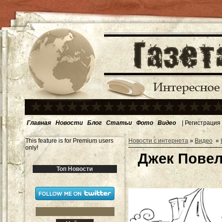
Главная
Новости
Блог
Статьи
Фото
Видео
|
Регистрация
This feature is for Premium users
Новости с интернета
»
Видео
»
only!
Джек Повел
Топ Новости