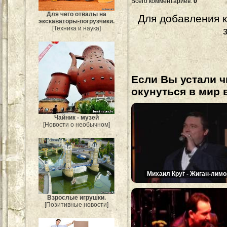
Всего комментариев
:
0
Для чего отвалы на
Для добавления 
экскаваторы-погрузчики.
[Техника и наука]
Если Вы устали ч
окунуться в мир 
Чайник - музей
[Новости о необычном]
Михаил Круг - Жиган-лимо
Взрослые игрушки.
[Позитивные новости]