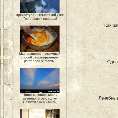
Прекестулен - гигантский утёс
[География и природа]
Как р
Мыловарение – отличный
способ самовыражения
Сдел
[Интересные факты]
"Дорога в небо" сбила
Лечебные
метеорологов с толку
[Новости о необычном]