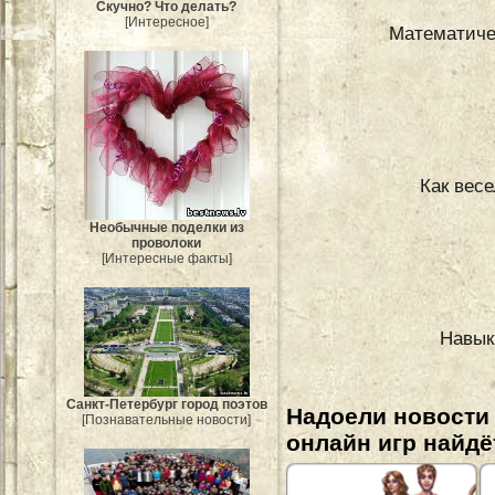
Скучно? Что делать?
[Интересное]
Mатематиче
Как вес
Необычные поделки из
проволоки
[Интересные факты]
Навык
Санкт-Петербург город поэтов
Надоели новости
[Познавательные новости]
онлайн игр найдё