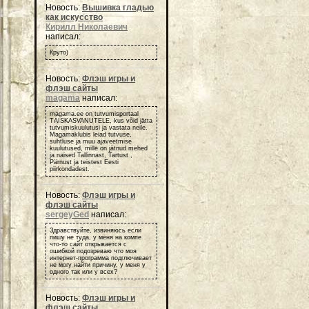
Новость:
Вышивка гладью
как искусство
Кирилл Николаевич
написал:
Круто)
Новость:
Флэш игры и
флэш сайты
magama
написал:
magama.ee on tutvumisportaal
TÄISKASVANUTELE, kus võid jätta
tutvumiskuulutusi ja vastata neile.
Magamaklubis leiad tutvuse,
suhtluse ja muu ajaveetmise
kuulutused, mille on jätnud mehed
ja naised Tallinnast, Tartust ,
Pärnust ja teistest Eesti
piirkondadest.
Новость:
Флэш игры и
флэш сайты
sergeyGed
написал:
Здравствуйте, извиняюсь если
пишу не туда, у меня на компе
что-то сайт открывается с
ошибкой подозреваю что моя
интернет-программа подглючивает
не могу найти причину, у меня у
одного так или у всех?
Новость:
Флэш игры и
флэш сайты