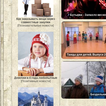
Бутырка - Запахло весно
Как заказывать вещи через
совместные закупки
[Познавательные новости]
Танцы для детей. Выпуск 2
Девочки в 4 года любопытные
[Позитивные новости]
Бездельни