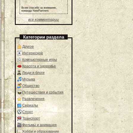
Всем спасибо за внимание,
команда NewPartners
все комментарии
Категории раздела
Другое
Интересное
Компьютерные игры
Красота и здоровье
Люди и блоги
Музыка
Общество
Путешествия и события
Развлечения
Сериалы
Спорт
Транспорт
Фильмы и анимация
Хобби и образование