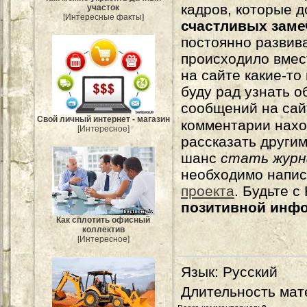
кадров, которые 
участок
[Интересные факты]
счастливых зам
постоянно развива
происходило вмес
на сайте какие-то
буду рад узнать о
сообщений на сай
Свой личный интернет - магазин
комментарии нахо
[Интересное]
рассказать другим
шанс
стать журн
необходимо напи
проекта
. Будьте 
позитивной инф
Как сплотить офисный
коллектив
[Интересное]
Язык
: Русский
Длительность мат