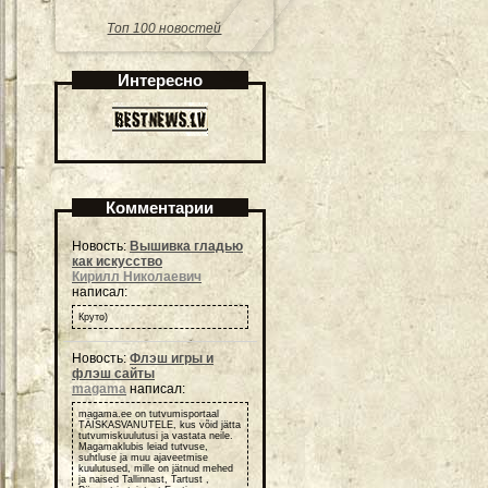
Топ 100 новостей
Интересно
Комментарии
Новость:
Вышивка гладью
как искусство
Кирилл Николаевич
написал:
Круто)
Новость:
Флэш игры и
флэш сайты
magama
написал:
magama.ee on tutvumisportaal
TÄISKASVANUTELE, kus võid jätta
tutvumiskuulutusi ja vastata neile.
Magamaklubis leiad tutvuse,
suhtluse ja muu ajaveetmise
kuulutused, mille on jätnud mehed
ja naised Tallinnast, Tartust ,