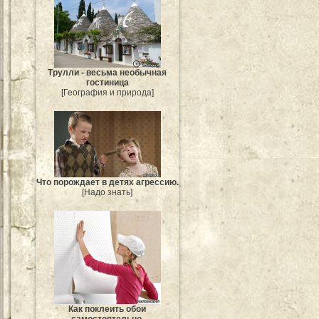
Трулли - весьма необычная
гостиница
[География и природа]
Что порождает в детях агрессию.
[Надо знать]
Как поклеить обои
самостоятельно.