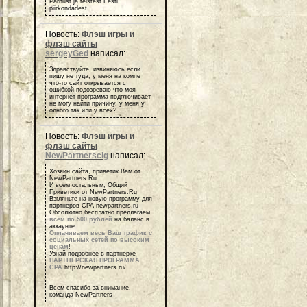
Pärnust ja teistest Eesti
piirkondadest.
Новость:
Флэш игры и
флэш сайты
sergeyGed
написал:
Здравствуйте, извиняюсь если
пишу не туда, у меня на компе
что-то сайт открывается с
ошибкой подозреваю что моя
интернет-программа подглючивает
не могу найти причину, у меня у
одного так или у всех?
Новость:
Флэш игры и
флэш сайты
NewPartnerscig
написал:
Хозяин сайта, приветик Вам от
NewPartners.Ru
И всем остальным, Общий
Приветики от NewPartners.Ru
Взгляньте на новую программу для
партнеров СРА newpartners.ru
Обсолютно бесплатно предлагаем
всем по 500 рублей
на баланс в
аккаунте.
Оплачиваем весь Ваш трафик с
социальных сетей по высоким
ценам
!
Узнай подробнее в партнерке -
ПАРТНЕРСКАЯ ПРОГРАММА
СРА
http://newpartners.ru/
Всем спасибо за внимание,
команда NewPartners