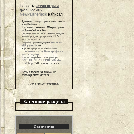
Новость:
Флэш игры и
флэш сайты
NewPartnerscig
написал:
Администратор, приветики Вам от
NewPartners.Ru
И всем остальным, Общий Привет
от NewPartners.Ru
Посмотрите на обсолютно новую
партнерскую программу СРА
newpartners.ru
За регистрацию дарим
всем по
500 рублей
на
зарегистрированный баланс.
Выкупаем весь Ваш трафик с
сайта за дорого
!
Узнай подробнее в партнерке -
ПАРТНЕРСКАЯ ПРОГРАММА
СРА
http://aff.newpartners.ru/
Всем спасибо за внимание,
команда NewPartners
все комментарии
Категории раздела
Статистика