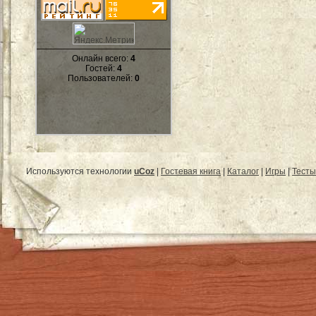
Онлайн всего:
4
Гостей:
4
Пользователей:
0
Используются технологии
uCoz
|
Гостевая книга
|
Каталог
|
Игры
|
Тесты