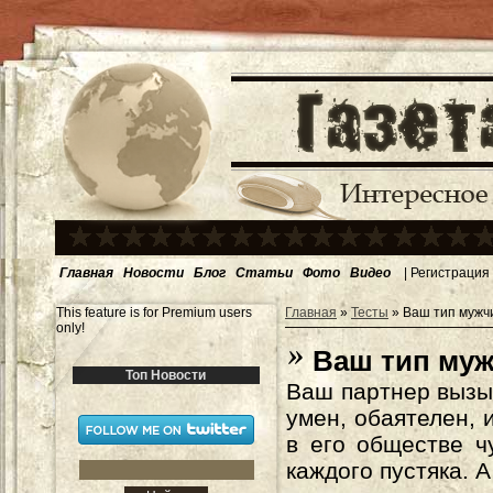
Главная
Новости
Блог
Статьи
Фото
Видео
|
Регистрация
This feature is for Premium users
Главная
»
Тесты
» Ваш тип мужч
only!
Ваш тип му
Топ Новости
Ваш партнер вызы
умен, обаятелен, 
в его обществе ч
каждого пустяка. А