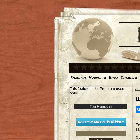
Главная
Новости
Блог
Статьи
This feature is for Premium users
Ин
only!
Ш
Топ Новости
Ес
ва
Са