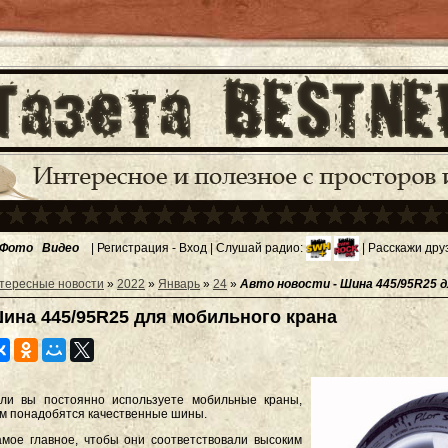
Фото
Видео
|
Регистрация
-
Вход
| Слушай радио:
| Расскажи дру
тересные новости
»
2022
»
Январь
»
24
»
Авто новости - Шина 445/95R25 д
ина 445/95R25 для мобильного крана
ли вы постоянно используете мобильные краны,
м понадобятся качественные шины.
мое главное, чтобы они соответствовали высоким