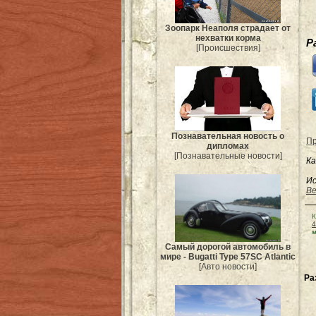
Зоопарк Неаполя страдает от
нехватки корма
Р
[Происшествия]
Познавательная новость о
Пр
дипломах
[Познавательные новости]
Ка
Ис
Be
К
4
м
Самый дорогой автомобиль в
мире - Bugatti Type 57SC Atlantic
[Авто новости]
Ра