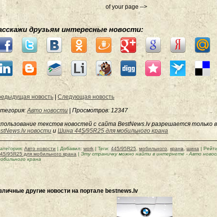
of your page -->
асскажи друзьям интересные новости:
едыдущая новость
|
Следующая новость
тегория:
Авто новости
|
Просмотров
: 12347
пользование текстов новостей с сайта BestNews.lv разрешается только в
stNews.lv новости
и
Шина 445/95R25 для мобильного крана
атегория
:
Авто новости
|
Добавил
:
work
|
Теги
:
445/95R25
,
мобильного
,
крана
,
шина
|
Рейт
45/95R25 для мобильного крана
|
Эту страничку можно найти в интернете
-
Авто новос
обильного крана
зличные другие новости на портале bestnews.lv