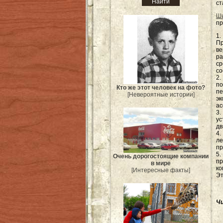
ст
Ш
пр
1.
Пр
ве
ра
ср
со
2
по
Кто же этот человек на фото?
пе
[Невероятные истории]
э
ас
3
ус
дв
4
ле
пр
5.
Очень дорогостоящие компании
п
в мире
ко
[Интересные факты]
Эт
Ч