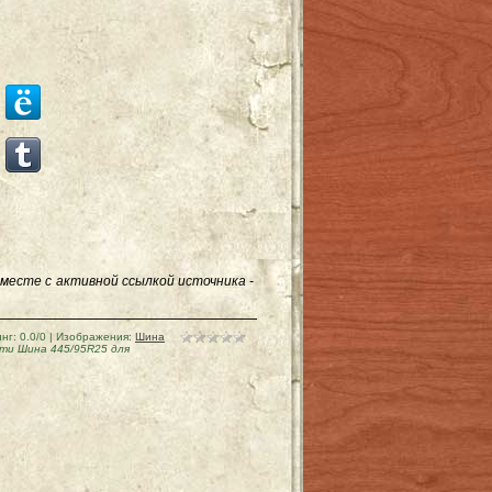
месте с активной ссылкой источника -
инг
:
0.0
/
0
| Изображения:
Шина
ти Шина 445/95R25 для