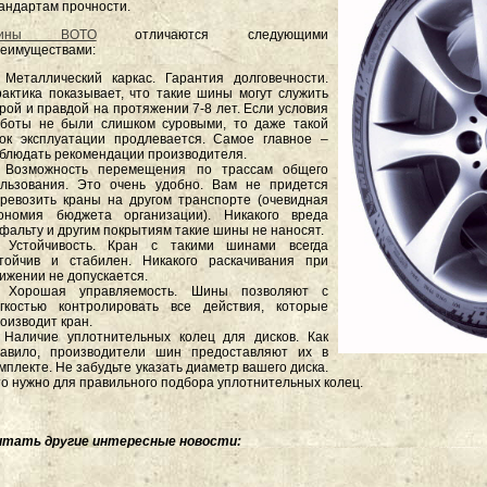
андартам прочности.
ины BOTO
отличаются следующими
еимуществами:
 Металлический каркас. Гарантия долговечности.
актика показывает, что такие шины могут служить
рой и правдой на протяжении 7-8 лет. Если условия
боты не были слишком суровыми, то даже такой
ок эксплуатации продлевается. Самое главное –
блюдать рекомендации производителя.
. Возможность перемещения по трассам общего
льзования. Это очень удобно. Вам не придется
ревозить краны на другом транспорте (очевидная
кономия бюджета организации). Никакого вреда
фальту и другим покрытиям такие шины не наносят.
. Устойчивость. Кран с такими шинами всегда
тойчив и стабилен. Никакого раскачивания при
ижении не допускается.
. Хорошая управляемость. Шины позволяют с
гкостью контролировать все действия, которые
оизводит кран.
 Наличие уплотнительных колец для дисков. Как
равило, производители шин предоставляют их в
мплекте. Не забудьте указать диаметр вашего диска.
о нужно для правильного подбора уплотнительных колец.
итать другие интересные новости: