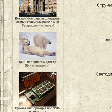
Струны 
Вокзал Чхатрапати Шиваджи -
самый красивый вокзал мир
[География и природа]
Поле
День полярного медведя
[Дни и праздники]
Светоди
Нужная информация про SSD-
накопители