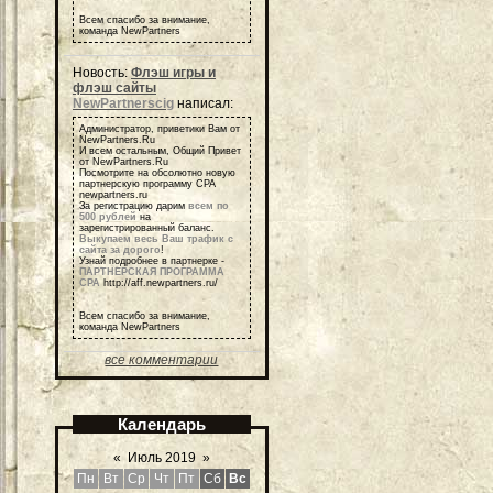
Всем спасибо за внимание,
команда NewPartners
Новость:
Флэш игры и
флэш сайты
NewPartnerscig
написал:
Администратор, приветики Вам от
NewPartners.Ru
И всем остальным, Общий Привет
от NewPartners.Ru
Посмотрите на обсолютно новую
партнерскую программу СРА
newpartners.ru
За регистрацию дарим
всем по
500 рублей
на
зарегистрированный баланс.
Выкупаем весь Ваш трафик с
сайта за дорого
!
Узнай подробнее в партнерке -
ПАРТНЕРСКАЯ ПРОГРАММА
СРА
http://aff.newpartners.ru/
Всем спасибо за внимание,
команда NewPartners
все комментарии
Календарь
«
Июль 2019
»
Пн
Вт
Ср
Чт
Пт
Сб
Вс