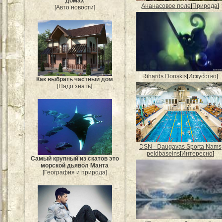
домах
Ананасовое поле
[
Природа
]
[Авто новости]
Rihards Donskis
[
Искусство
]
Как выбрать частный дом
[Надо знать]
DSN - Daugavas Sporta Nams
peldbaseins
[
Интересно
]
Самый крупный из скатов это
морской дьявол Манта
[География и природа]