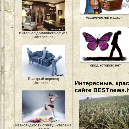
Алхимический маджонг
Интерьер домашнего офиса
[Интересное]
Город, которого нет
Быстрый переезд
Интересные, кра
[Интересное]
сайте BESTnews.l
Разновидность огнетушителей в