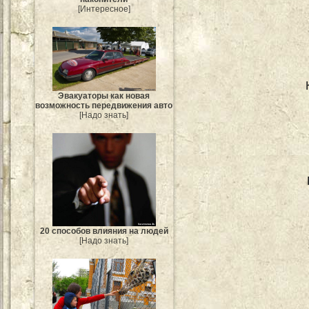
[Интересное]
Эвакуаторы как новая
возможность передвижения авто
[Надо знать]
20 способов влияния на людей
[Надо знать]