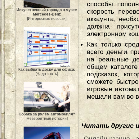
способы попол
скорость перев
Искусственный торнадо в музее
Mercedes-Benz
аккаунта, необх
[Интересные новости]
должна присут
электронном кош
Как только сре
всего деньги пр
на реальные де
общем каталоге
Как выбрать доску для офиса.
подсказок, кот
[Надо знать]
сможете быстро
игровые автомат
мешали вам во в
Собака за рулём автомобиля?
[Невероятные истории]
Читать другие 
Онлайн казино - 