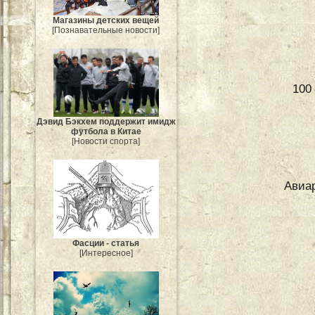
Магазины детских вещей
[Познавательные новости]
100
Дэвид Бэкхем поддержит имидж
футбола в Китае
[Новости спорта]
Авиа
Фасции - статья
[Интересное]