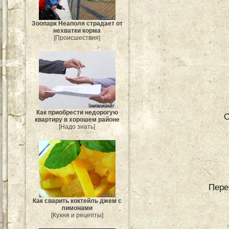
Зоопарк Неаполя страдает от
нехватки корма
[Происшествия]
Как приобрести недорогую
О
квартиру в хорошем районе
[Надо знать]
Пере
Как сварить коктейль джем с
лимонами
[Кухня и рецепты]