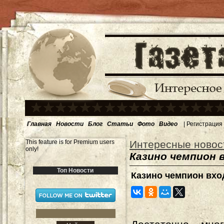
Главная
Новости
Блог
Статьи
Фото
Видео
|
Регистрация
This feature is for Premium users
Интересные новос
only!
Казино чемпион 
Топ Новости
Казино чемпион вхо