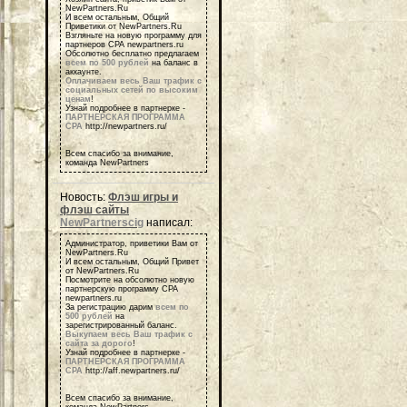
NewPartners.Ru
И всем остальным, Общий
Приветики от NewPartners.Ru
Взгляньте на новую программу для
партнеров СРА newpartners.ru
Обсолютно бесплатно предлагаем
всем по 500 рублей
на баланс в
аккаунте.
Оплачиваем весь Ваш трафик с
социальных сетей по высоким
ценам
!
Узнай подробнее в партнерке -
ПАРТНЕРСКАЯ ПРОГРАММА
СРА
http://newpartners.ru/
Всем спасибо за внимание,
команда NewPartners
Новость:
Флэш игры и
флэш сайты
NewPartnerscig
написал:
Администратор, приветики Вам от
NewPartners.Ru
И всем остальным, Общий Привет
от NewPartners.Ru
Посмотрите на обсолютно новую
партнерскую программу СРА
newpartners.ru
За регистрацию дарим
всем по
500 рублей
на
зарегистрированный баланс.
Выкупаем весь Ваш трафик с
сайта за дорого
!
Узнай подробнее в партнерке -
ПАРТНЕРСКАЯ ПРОГРАММА
СРА
http://aff.newpartners.ru/
Всем спасибо за внимание,