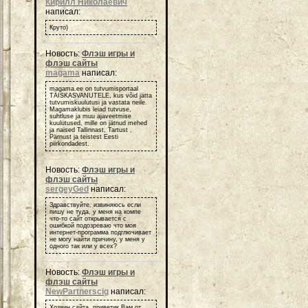
Кирилл Николаевич
написал:
Круто)
Новость:
Флэш игры и
флэш сайты
magama
написал:
magama.ee on tutvumisportaal
TÄISKASVANUTELE, kus võid jätta
tutvumiskuulutusi ja vastata neile.
Magamaklubis leiad tutvuse,
suhtluse ja muu ajaveetmise
kuulutused, mille on jätnud mehed
ja naised Tallinnast, Tartust ,
Pärnust ja teistest Eesti
piirkondadest.
Новость:
Флэш игры и
флэш сайты
sergeyGed
написал:
Здравствуйте, извиняюсь если
пишу не туда, у меня на компе
что-то сайт открывается с
ошибкой подозреваю что моя
интернет-программа подглючивает
не могу найти причину, у меня у
одного так или у всех?
Новость:
Флэш игры и
флэш сайты
NewPartnerscig
написал:
Хозяин сайта, приветик Вам от