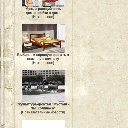
Муж, играющий роль
домохозяйки в доме
[Интересное]
Выбираем хорошую кровать в
спальную комнату
[Интересное]
Скульптура-фонтан "Мустанги
Лас Колинаса"
[Познавательные новости]