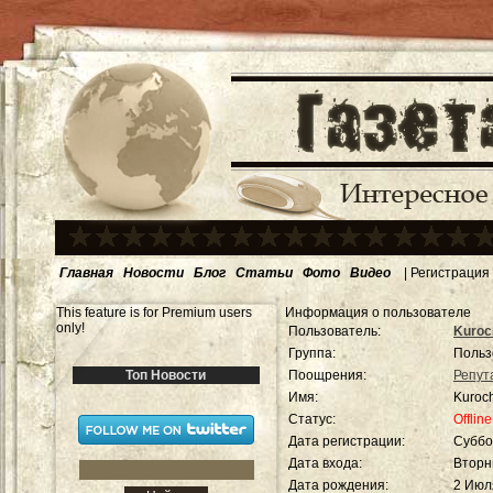
Главная
Новости
Блог
Статьи
Фото
Видео
|
Регистрация
This feature is for Premium users
Информация о пользователе
only!
Пользователь:
Kuroc
Группа:
Польз
Топ Новости
Поощрения:
Репут
Имя:
Kuroch
Статус:
Offline
Дата регистрации:
Суббо
Дата входа:
Вторни
Дата рождения:
2 Июл