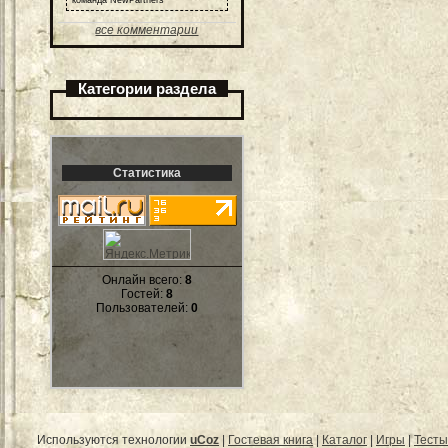
команда NewPartners
все комментарии
Категории раздела
Статистика
Онлайн всего:
8
Гостей:
8
Пользователей:
0
Используются технологии
uCoz
|
Гостевая книга
|
Каталог
|
Игры
|
Тесты