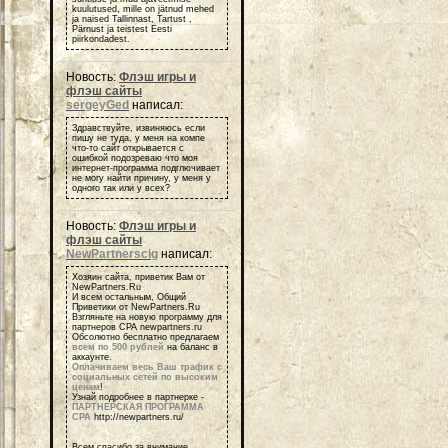
kuulutused, mille on jätnud mehed
ja naised Tallinnast, Tartust ,
Pärnust ja teistest Eesti
piirkondadest.
Новость:
Флэш игры и
флэш сайты
sergeyGed
написал:
Здравствуйте, извиняюсь если
пишу не туда, у меня на компе
что-то сайт открывается с
ошибкой подозреваю что моя
интернет-программа подглючивает
не могу найти причину, у меня у
одного так или у всех?
Новость:
Флэш игры и
флэш сайты
NewPartnerscig
написал:
Хозяин сайта, приветик Вам от
NewPartners.Ru
И всем остальным, Общий
Приветики от NewPartners.Ru
Взгляньте на новую программу для
партнеров СРА newpartners.ru
Обсолютно бесплатно предлагаем
всем по 500 рублей
на баланс в
аккаунте.
Оплачиваем весь Ваш трафик с
социальных сетей по высоким
ценам
!
Узнай подробнее в партнерке -
ПАРТНЕРСКАЯ ПРОГРАММА
СРА
http://newpartners.ru/
Всем спасибо за внимание,