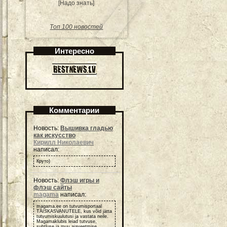
[Надо знать]
Топ 100 новостей
Интересно
Комментарии
Новость:
Вышивка гладью
как искусство
Кирилл Николаевич
написал:
Круто)
Новость:
Флэш игры и
флэш сайты
magama
написал:
magama.ee on tutvumisportaal
TÄISKASVANUTELE, kus võid jätta
tutvumiskuulutusi ja vastata neile.
Magamaklubis leiad tutvuse,
suhtluse ja muu ajaveetmise