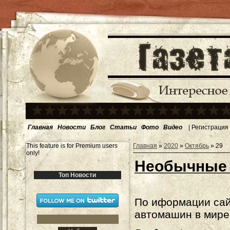
Главная
Новости
Блог
Статьи
Фото
Видео
|
Регистрация
This feature is for Premium users
Главная
»
2020
»
Октябрь
»
29
only!
Необычные 
Топ Новости
По иформации са
автомашин в мире