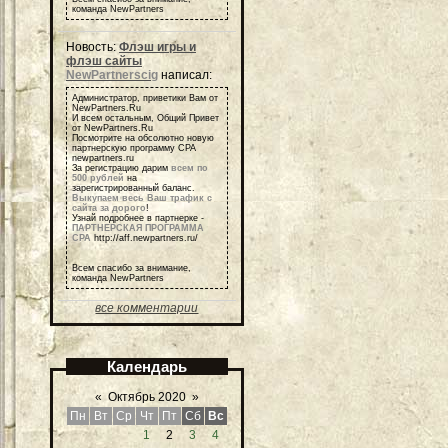
команда NewPartners
Новость:
Флэш игры и
флэш сайты
NewPartnerscig
написал:
Администратор, приветики Вам от
NewPartners.Ru
И всем остальным, Общий Привет
от NewPartners.Ru
Посмотрите на обсолютно новую
партнерскую программу СРА
newpartners.ru
За регистрацию дарим
всем по
500 рублей
на
зарегистрированный баланс.
Выкупаем весь Ваш трафик с
сайта за дорого
!
Узнай подробнее в партнерке -
ПАРТНЕРСКАЯ ПРОГРАММА
СРА
http://aff.newpartners.ru/
Всем спасибо за внимание,
команда NewPartners
все комментарии
Календарь
«
Октябрь 2020
»
Пн
Вт
Ср
Чт
Пт
Сб
Вс
1
2
3
4