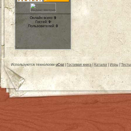
Онлайн всего:
9
Гостей:
9
Пользователей:
0
Используются технологии
uCoz
|
Гостевая книга
|
Каталог
|
Игры
|
Тесты