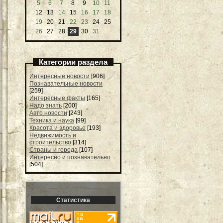
5
6
7
8
9
10
11
12
13
14
15
16
17
18
19
20
21
22
23
24
25
26
27
28
29
30
31
Категории раздела
Интересные новости
[906]
Познавательные новости
[259]
Интересные факты
[165]
Надо знать
[200]
Авто новости
[243]
Техника и наука
[99]
Красота и здоровье
[193]
Недвижимость и
строительство
[314]
Страны и города
[107]
Интересно и познавательно
[504]
Статистика