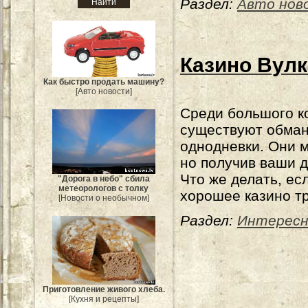
Раздел:
Авто нов
Казино Вул
Как быстро продать машину?
[Авто новости]
Среди большого к
существуют обман
однодневки. Они 
но получив ваши д
Что же делать, ес
"Дорога в небо" сбила
метеорологов с толку
хорошее казино тр
[Новости о необычном]
Раздел:
Интересн
Приготовление живого хлеба.
[Кухня и рецепты]