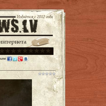
зьям: