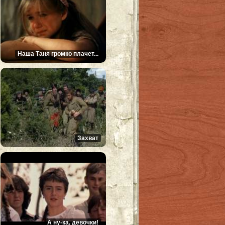
Наша Таня громко плачет...
Захват
А ну-ка, девочки!