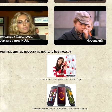
лександра Савельева.
ъемки в стиле NUde
Новенький
зличные другие новости на портале bestnews.lv
что подарить девушке на Новый Год?
Редкие возможности мобильных телефонов