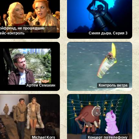
ойфренд, не прошедшие
ейс-контроль
Синяя дыра. Серия 3
Артем Семакин
Контроль ветра
Michael Kors
Концерт по телефону