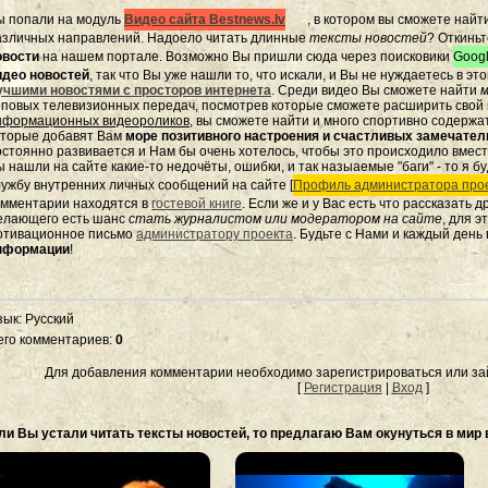
ы попали на модуль
Видео сайта Bestnews.lv
, в котором вы сможете найт
азличных направлений. Надоело читать длинные
тексты новостей
? Откиньт
овости
на нашем портале. Возможно Вы пришли сюда через поисковики
Googl
идео новостей
, так что Вы уже нашли то, что искали, и Вы не нуждаетесь в э
учшими новостями с просторов интернета
. Среди видео Вы сможете найти
м
оповых телевизионных передач, посмотрев которые сможете расширить свой к
нформационных видеороликов
, вы сможете найти и много спортивно содержа
оторые добавят Вам
море позитивного настроения и счастливых замечате
остоянно развивается и Нам бы очень хотелось, чтобы это происходило вмес
 нашли на сайте какие-то недочёты, ошибки, и так назыаемые "баги" - то я бу
лужбу внутренних личных сообщений на сайте [
Профиль администратора прое
омментарии находятся в
гостевой книге
. Если же и у Вас есть что рассказать 
елающего есть шанс
стать журналистом или модератором на сайте
, для 
отивационное письмо
администратору проекта
. Будьте с Нами и каждый день
нформации
!
зык
: Русский
его комментариев
:
0
Для добавления комментарии необходимо зарегистрироваться или зай
[
Регистрация
|
Вход
]
ли Вы устали читать тексты новостей, то предлагаю Вам окунуться в мир 