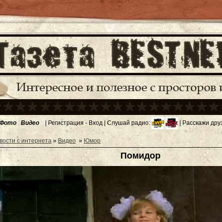
Фото
Видео
|
Регистрация
-
Вход
| Слушай радио:
| Расскажи дру
вости с интернета
»
Видео
»
Юмор
Помидор