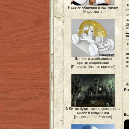
В
Навыки общения в разговоре
р
[Надо знать]
н
в
л
т
и
к
п
Вы
с
к
ж
Для чего необходимо
м
прототипирование
и
[Познавательные новости]
Я
Вс
В Литве будет возведена школа
магии и колдоства
Ес
[Новости о необычном]