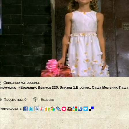
Описание материала
:
иножурнал «Ералаш». Выпуск 220. Эпизод 1.В ролях: Саша Мельник, Паша
Просмотры
: 0
Ералаш
екомендовать: