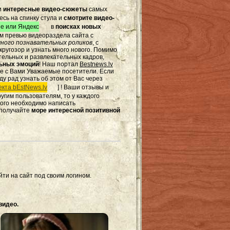
и
интересные видео-сюжеты
самых
есь на спинку стула и
смотрите видео-
e или Яндекс
в
поисках новых
том превью видеораздела сайта с
ного познавательных роликов
, с
ругозор и узнать много нового. Помимо
тельных и развлекательных кадров,
льных эмоций
! Наш портал
Bestnews.lv
те с Вами Уважаемые посетители. Если
ду рад узнать об этом от Вас через
кта bEstNews.lv
] ! Ваши отзывы и
другим пользователям, то у каждого
этого необходимо написать
 получайте
море интересной позитивной
ти на сайт под своим логином.
видео.