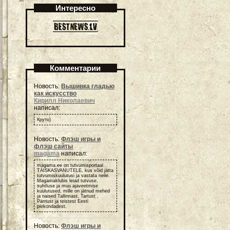
Интересно
Комментарии
Новость:
Вышивка гладью
как искусство
Кирилл Николаевич
написал:
Круто)
Новость:
Флэш игры и
флэш сайты
magama
написал:
magama.ee on tutvumisportaal
TÄISKASVANUTELE, kus võid jätta
tutvumiskuulutusi ja vastata neile.
Magamaklubis leiad tutvuse,
suhtluse ja muu ajaveetmise
kuulutused, mille on jätnud mehed
ja naised Tallinnast, Tartust ,
Pärnust ja teistest Eesti
piirkondadest.
Новость:
Флэш игры и