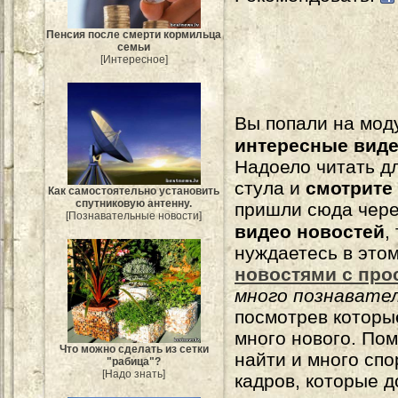
Пенсия после смерти кормильца
семьи
[Интересное]
Вы попали на мо
интересные вид
Надоело читать 
стула и
смотрите
Как самостоятельно установить
спутниковую антенну.
пришли сюда чере
[Познавательные новости]
видео новостей
,
нуждаетесь в это
новостями с про
много познавате
посмотрев которы
много нового. По
Что можно сделать из сетки
найти и много сп
"рабица"?
[Надо знать]
кадров, которые 