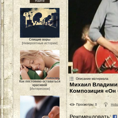
Спящие воры
[Невероятные истории]
Описание материала
:
Как постоянно оставаться
Михаил Владимир
красивой
[Интересное]
Композиция «Он 
Просмотры
: 0
Hoba
Рекомендовать: