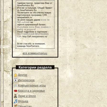
Администратор, приветики Вам от
NewPartners.Ru
И всем остальным, Общий Привет
от NewPartners.Ru
Посмотрите на обсолютно новую
партнерскую программу СРА
newpartners.ru
За регистрацию дарим
всем по
500 рублей
на
зарегистрированный баланс.
Выкупаем весь Ваш трафик с
сайта за дорого
!
Узнай подробнее в партнерке -
ПАРТНЕРСКАЯ ПРОГРАММА
СРА
http://aff.newpartners.ru/
Всем спасибо за внимание,
команда NewPartners
все комментарии
Категории раздела
Другое
Интересное
Компьютерные игры
Красота и здоровье
Люди и блоги
Музыка
Общество