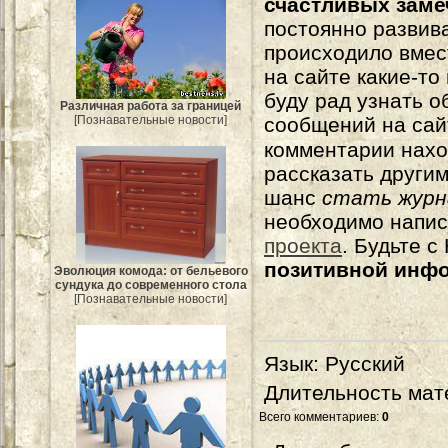
счастливых зам
постоянно развива
происходило вмес
на сайте какие-то
буду рад узнать о
Различная работа за границей
[Познавательные новости]
сообщений на сай
комментарии нахо
рассказать другим
шанс
стать журн
необходимо напи
проекта
. Будьте 
позитивной инф
Эволюция комода: от бельевого
сундука до современного стола
[Познавательные новости]
Язык
: Русский
Длительность мат
Всего комментариев
:
0