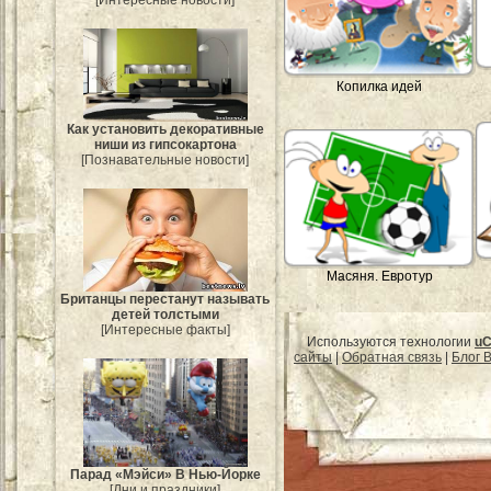
[Интересные новости]
Копилка идей
Как установить декоративные
ниши из гипсокартона
[Познавательные новости]
Масяня. Евротур
Британцы перестанут называть
детей толстыми
[Интересные факты]
Используются технологии
uC
сайты
|
Обратная связь
|
Блог B
Парад «Мэйси» В Нью-Йорке
[Дни и праздники]