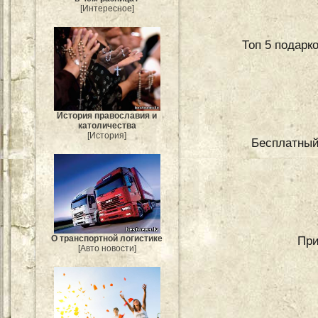
[Интересное]
Топ 5 подарко
История православия и
католичества
[История]
Бесплатный
При
О транспортной логистике
[Авто новости]