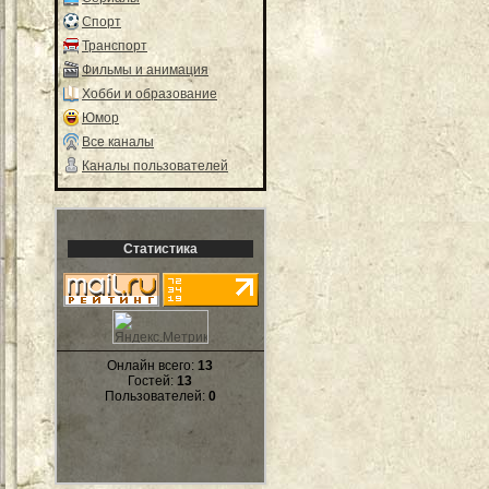
Спорт
Транспорт
Фильмы и анимация
Хобби и образование
Юмор
Все каналы
Каналы пользователей
Статистика
Онлайн всего:
13
Гостей:
13
Пользователей:
0