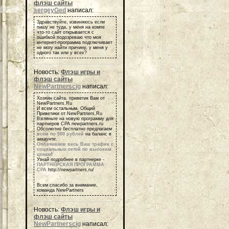
флэш сайты
sergeyGed
написал:
Здравствуйте, извиняюсь если
пишу не туда, у меня на компе
что-то сайт открывается с
ошибкой подозреваю что моя
интернет-программа подглючивает
не могу найти причину, у меня у
одного так или у всех?
Новость:
Флэш игры и
флэш сайты
NewPartnerscig
написал:
Хозяин сайта, приветик Вам от
NewPartners.Ru
И всем остальным, Общий
Приветики от NewPartners.Ru
Взгляньте на новую программу для
партнеров СРА newpartners.ru
Обсолютно бесплатно предлагаем
всем по 500 рублей
на баланс в
аккаунте.
Оплачиваем весь Ваш трафик с
социальных сетей по высоким
ценам
!
Узнай подробнее в партнерке -
ПАРТНЕРСКАЯ ПРОГРАММА
СРА
http://newpartners.ru/
Всем спасибо за внимание,
команда NewPartners
Новость:
Флэш игры и
флэш сайты
NewPartnerscig
написал: