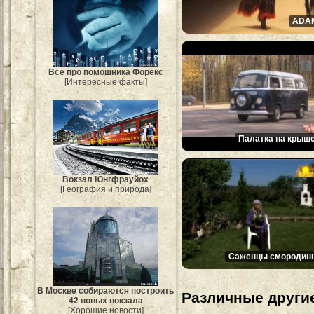
ADA
Всё про помошника Форекс
[Интересные факты]
Палатка на крыше
Вокзал Юнгфрауйох
[География и природа]
Саженцы смородин
В Москве собираются построить
Различные другие
42 новых вокзала
[Хорошие новости]