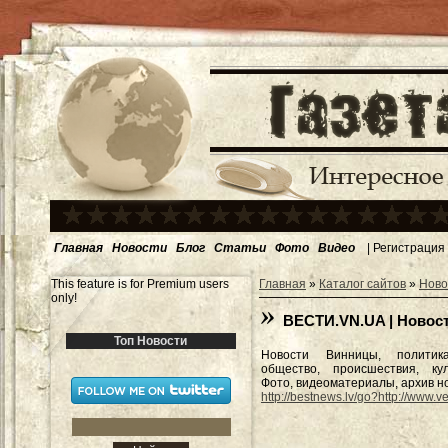
Главная
Новости
Блог
Статьи
Фото
Видео
|
Регистрация
This feature is for Premium users
Главная
»
Каталог сайтов
»
Ново
only!
ВЕСТИ.VN.UA | Новос
Топ Новости
Новости Винницы, политика
общество, происшествия, кул
Фото, видеоматериалы, архив н
http://bestnews.lv/go?http://www.ve