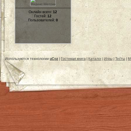
Онлайн всего:
12
Гостей:
12
Пользователей:
0
Используются технологии
uCoz
|
Гостевая книга
|
Каталог
|
Игры
|
Тесты
|
М