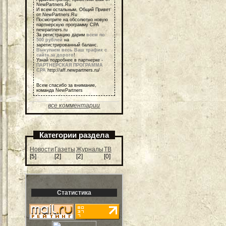
NewPartners.Ru
И всем остальным, Общий Привет
от NewPartners.Ru
Посмотрите на обсолютно новую
партнерскую программу СРА
newpartners.ru
За регистрацию дарим
всем по
500 рублей
на
зарегистрированный баланс.
Выкупаем весь Ваш трафик с
сайта за дорого
!
Узнай подробнее в партнерке -
ПАРТНЕРСКАЯ ПРОГРАММА
СРА
http://aff.newpartners.ru/
Всем спасибо за внимание,
команда NewPartners
все комментарии
Категории раздела
Новости
Газеты
Журналы
ТВ
[5]
[2]
[2]
[0]
Статистика