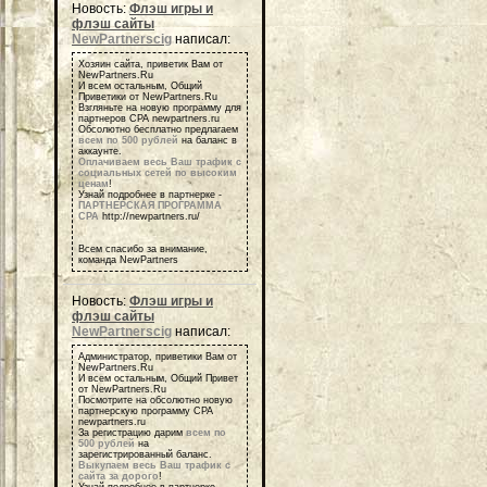
Новость:
Флэш игры и
флэш сайты
NewPartnerscig
написал:
Хозяин сайта, приветик Вам от
NewPartners.Ru
И всем остальным, Общий
Приветики от NewPartners.Ru
Взгляньте на новую программу для
партнеров СРА newpartners.ru
Обсолютно бесплатно предлагаем
всем по 500 рублей
на баланс в
аккаунте.
Оплачиваем весь Ваш трафик с
социальных сетей по высоким
ценам
!
Узнай подробнее в партнерке -
ПАРТНЕРСКАЯ ПРОГРАММА
СРА
http://newpartners.ru/
Всем спасибо за внимание,
команда NewPartners
Новость:
Флэш игры и
флэш сайты
NewPartnerscig
написал:
Администратор, приветики Вам от
NewPartners.Ru
И всем остальным, Общий Привет
от NewPartners.Ru
Посмотрите на обсолютно новую
партнерскую программу СРА
newpartners.ru
За регистрацию дарим
всем по
500 рублей
на
зарегистрированный баланс.
Выкупаем весь Ваш трафик с
сайта за дорого
!
Узнай подробнее в партнерке -