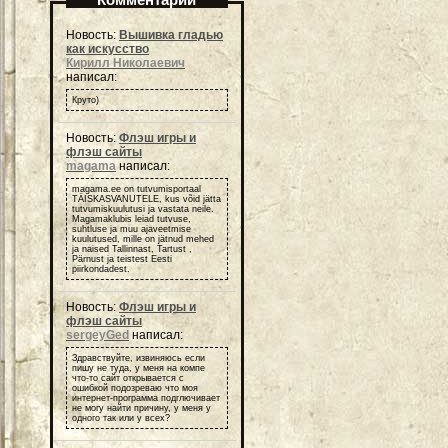
Новость:
Вышивка гладью
как искусство
Кирилл Николаевич
написал:
Круто)
Новость:
Флэш игры и
флэш сайты
magama
написал:
magama.ee on tutvumisportaal
TÄISKASVANUTELE, kus võid jätta
tutvumiskuulutusi ja vastata neile.
Magamaklubis leiad tutvuse,
suhtluse ja muu ajaveetmise
kuulutused, mille on jätnud mehed
ja naised Tallinnast, Tartust ,
Pärnust ja teistest Eesti
piirkondadest.
Новость:
Флэш игры и
флэш сайты
sergeyGed
написал:
Здравствуйте, извиняюсь если
пишу не туда, у меня на компе
что-то сайт открывается с
ошибкой подозреваю что моя
интернет-программа подглючивает
не могу найти причину, у меня у
одного так или у всех?