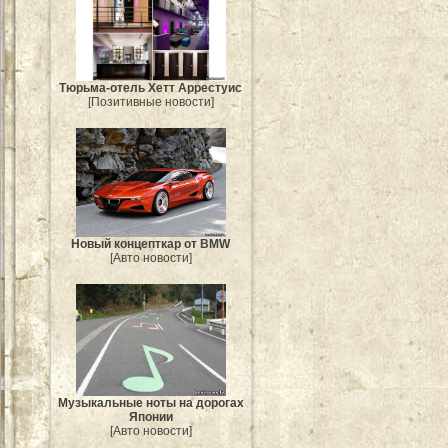
Тюрьма-отель Хетт Аррестуис
[Позитивные новости]
Новый концепткар от BMW
[Авто новости]
Музыкальные ноты на дорогах
Японии
[Авто новости]