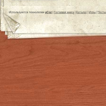
Используются технологии
uCoz
|
Гостевая книга
|
Каталог
|
Игры
|
Тесты