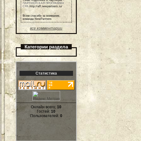
ПАРТНЕРСКАЯ ПРОГРАММА
СРА
http://aff.newpartners.ru/
Всем спасибо за внимание,
команда NewPartners
все комментарии
Категории раздела
Статистика
Онлайн всего:
10
Гостей:
10
Пользователей:
0