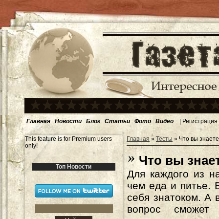
Главная
Новости
Блог
Статьи
Фото
Видео
|
Регистрация
This feature is for Premium users
Главная
»
Тесты
» Что вы знаете
only!
Что вы знает
Топ Новости
Для каждого из н
чем еда и питье. 
себя знатоком. А 
вопрос сможет 