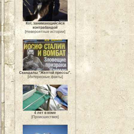
Кот, занимающийсйся
контрабандой
[Невероятные истории]
Скандалы "Желтой прессы".
[Интересные факты]
4 лет в коме
[Происшествия]