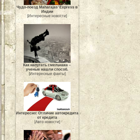
Чудо-поезд Maharajas’ Express в
Индии
[Интересные новости]
Как напугать смельчака –
ученые нашли способ.
[Интересные факты]
Интересно: Отличие автокредита
от кредита
[Авто новости]