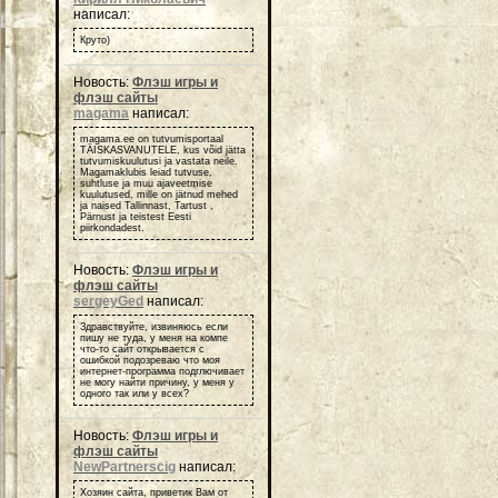
написал:
Круто)
Новость:
Флэш игры и
флэш сайты
magama
написал:
magama.ee on tutvumisportaal
TÄISKASVANUTELE, kus võid jätta
tutvumiskuulutusi ja vastata neile.
Magamaklubis leiad tutvuse,
suhtluse ja muu ajaveetmise
kuulutused, mille on jätnud mehed
ja naised Tallinnast, Tartust ,
Pärnust ja teistest Eesti
piirkondadest.
Новость:
Флэш игры и
флэш сайты
sergeyGed
написал:
Здравствуйте, извиняюсь если
пишу не туда, у меня на компе
что-то сайт открывается с
ошибкой подозреваю что моя
интернет-программа подглючивает
не могу найти причину, у меня у
одного так или у всех?
Новость:
Флэш игры и
флэш сайты
NewPartnerscig
написал:
Хозяин сайта, приветик Вам от