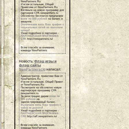
NewPartners.Ru
И всем остальным, Общий
Приветики от NewPartners.Ru
Взгляньте на новую программу для
партнеров СРА newpartners.ru
Обсолютно бесплатно предлагаем
всем по 500 рублей
на баланс в
аккаунте.
Оплачиваем весь Ваш трафик с
социальных сетей по высоким
ценам
!
Узнай подробнее в партнерке -
ПАРТНЕРСКАЯ ПРОГРАММА
СРА
http://newpartners.ru/
Всем спасибо за внимание,
команда NewPartners
Новость:
Флэш игры и
флэш сайты
NewPartnerscig
написал:
Администратор, приветики Вам от
NewPartners.Ru
И всем остальным, Общий Привет
от NewPartners.Ru
Посмотрите на обсолютно новую
партнерскую программу СРА
newpartners.ru
За регистрацию дарим
всем по
500 рублей
на
зарегистрированный баланс.
Выкупаем весь Ваш трафик с
сайта за дорого
!
Узнай подробнее в партнерке -
ПАРТНЕРСКАЯ ПРОГРАММА
СРА
http://aff.newpartners.ru/
Всем спасибо за внимание,
команда NewPartners