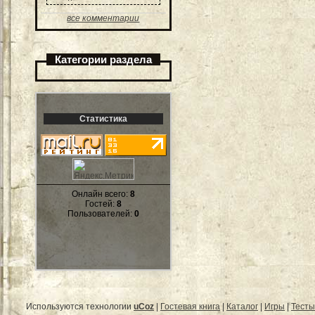
все комментарии
Категории раздела
Статистика
Онлайн всего:
8
Гостей:
8
Пользователей:
0
Используются технологии
uCoz
|
Гостевая книга
|
Каталог
|
Игры
|
Тесты