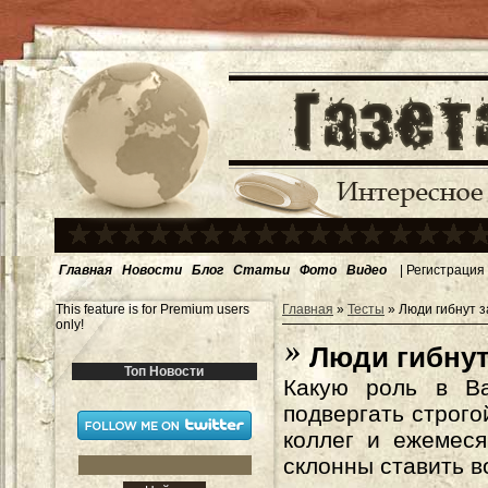
Главная
Новости
Блог
Статьи
Фото
Видео
|
Регистрация
This feature is for Premium users
Главная
»
Тесты
» Люди гибнут з
only!
Люди гибнут
Топ Новости
Какую роль в В
подвергать строг
коллег и ежемес
склонны ставить в