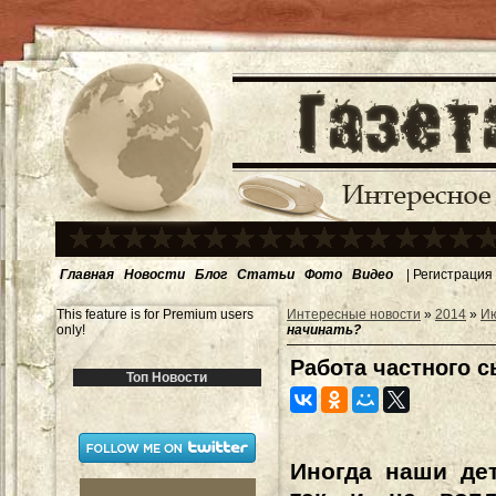
Главная
Новости
Блог
Статьи
Фото
Видео
|
Регистрация
This feature is for Premium users
Интересные новости
»
2014
»
И
only!
начинать?
Работа частного с
Топ Новости
Иногда наши де