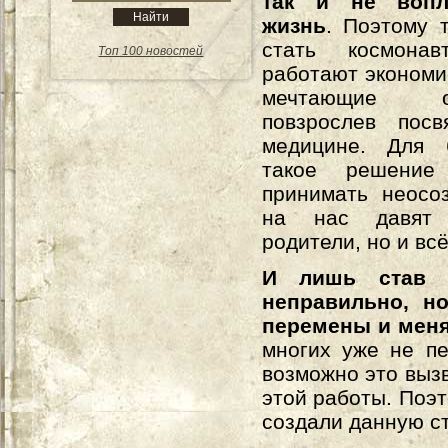
так и не воп
жизнь
. Поэтому т
стать космонав
Топ 100 новостей
работают экономис
мечтающие 
повзрослев пос
медицине. Для 
такое решение 
принимать неосо
на нас давят
родители, но и вс
И лишь став 
неправильно, н
перемены и меня
многих уже не пе
возможно это вызв
этой работы. Поэт
создали данную с