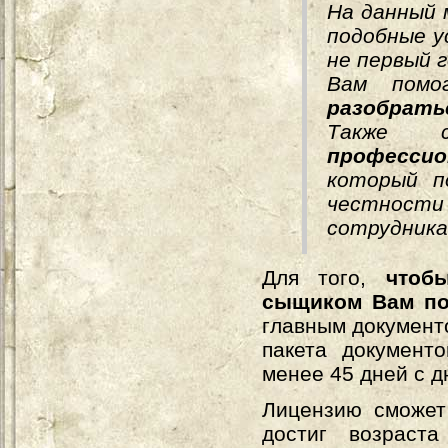
На данный 
подобные у
не первый 
Вам пом
разобрать
Также с
професси
который п
честност
сотрудника
Для того,
чтоб
сыщиком Вам по
главным документ
пакета документ
менее 45 дней с д
Лицензию сможет
достиг возраст