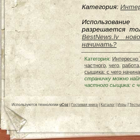
Категория:
Интер
Использование
разрешается тол
BestNews.lv нов
начинать?
Категория
:
Интересно 
частного
,
чего
,
работа
сыщика: с чего начин
страничку можно най
частного сыщика: с ч
Используются технологии
uCoz
|
Гостевая книга
|
Каталог
|
Игры
|
Тесты