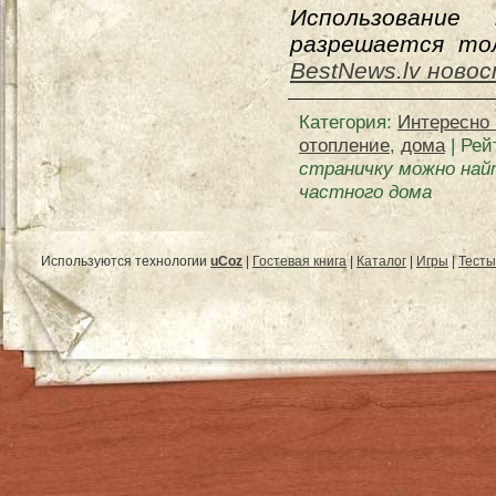
Использование
разрешается тол
BestNews.lv ново
Категория
:
Интересно 
отопление
,
дома
|
Рей
страничку можно най
частного дома
Используются технологии
uCoz
|
Гостевая книга
|
Каталог
|
Игры
|
Тесты