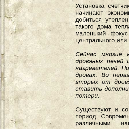
Установка счетчи
начинают эконом
добиться утепле
такого дома тепл
маленький фокус
центрального или
Сейчас многие 
дровяных печей 
нагревателей. Но
дровах. Во перв
вторых от дровя
ставить дополни
потери.
Существуют и со
период. Совреме
различными на