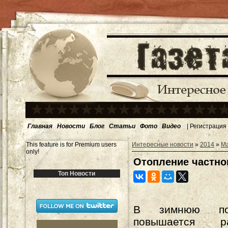
Главная
Новости
Блог
Статьи
Фото
Видео
|
Регистрация
This feature is for Premium users
Интересные новости
»
2014
»
М
only!
Отопление частно
Топ Новости
В зимнюю по
повышается 