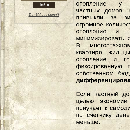
отопление у 
частных домов, 
Топ 100 новостей
привыкли за зи
огромное количес
отопление и 
минимизировать 
В многоэтажн
квартире жильц
отопление и го
фиксированную 
собственном бю
дифференцирова
Если частный до
целью экономии
приучает к самоди
по счетчику дене
меньше.