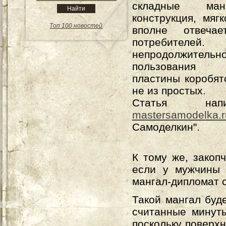
складные ма
конструкция, мягк
Топ 100 новостей
вполне отвечае
потребителе
непродолжительно
пользования
пластины коробятс
не из простых.
Статья на
mastersamodelka.r
Самоделкин".
К тому же, закоп
если у мужчины 
мангал-дипломат с
Такой мангал буд
считанные минуты
поскольку поверх