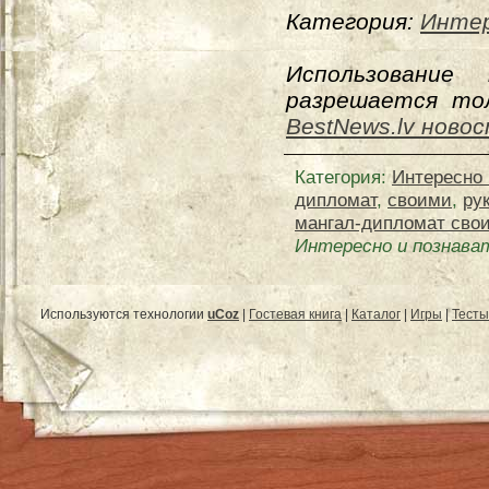
Категория:
Интер
Использование
разрешается тол
BestNews.lv ново
Категория
:
Интересно 
дипломат
,
своими
,
ру
мангал-дипломат сво
Интересно и познава
Используются технологии
uCoz
|
Гостевая книга
|
Каталог
|
Игры
|
Тесты