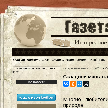
Главная
Новости
Блог
Статьи
Фото
Видео
|
Регистрация
This feature is for Premium users
Интересные новости
»
2018
»
М
only!
Складной мангал-
Топ Новости
Многие любител
природе при