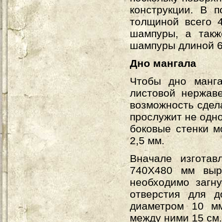
конструкции. В 
толщиной всего 
шампуры, а такж
шампуры длиной 6
Дно мангала
Чтобы дно манга
листовой нержав
возможность сдела
прослужит не одн
боковые стенки м
2,5 мм.
Вначале изготав
740Х480 мм выр
необходимо загну
отверстия для д
диаметром 10 мм
между ними 15 см.