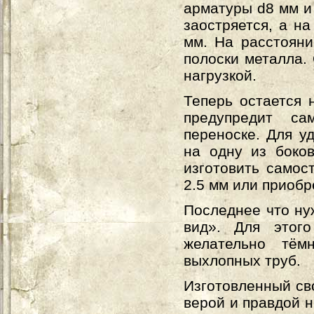
арматуры d8 мм и
заостряется, а н
мм. На расстояни
полоски металла.
нагрузкой.
Теперь остается 
предупредит са
переноске. Для у
на одну из боков
изготовить самос
2.5 мм или приобр
Последнее что ну
вид». Для этого
желательно тём
выхлопных труб.
Изготовленный св
верой и правдой н