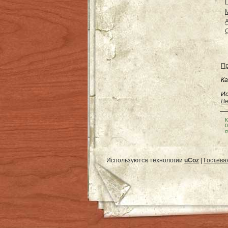
Пр
Ка
Ис
Be
К
0
п
Используются технологии
uCoz
|
Гостева