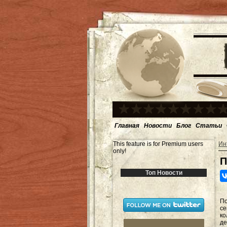
Главная
Новости
Блог
Статьи
This feature is for Premium users
Ин
only!
П
Топ Новости
По
с
ко
де