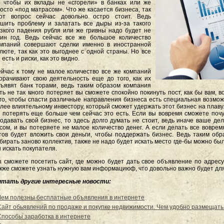
 чтобы их вклады не «сгорели» в банках или же
осто «под матрасом». Что же касается бизнеса, так
тот вопрос сейчас довольно остро стоит. Ведь
шить проблему и залатать все дыры из-за такого
зкого падения рубля или же гривны надо будет не
ин год. Ведь сейчас все же большое количество
мпаний совершают сделки именно в иностранной
люте, так как это выгоднее с одной страны. Но все
 есть и риски, как это видно.
йчас к тому не малое количество все же компаний
орачивают свою деятельность еще до того, как их
ъявят банк торами, ведь таким образом компания
ть не так много потеряет вы сможете спокойно покинуть пост, как бы вам, в
го, чтобы спасти различные направления бизнеса есть специальная возможн
лее влиятельному инвестору, который сможет удержать этот бизнес на плаву.
 потерять еще больше чем сейчас это есть. Если вы вовремя сможете почув
одавать свой бизнес, то здесь долго думать не стоит, ведь иначе ваше де
сом, и вы потеряете не малое количество денег. А если делать все вовремя
тов будет вложить свои деньги, чтобы поддержать бизнес. Ведь таким обр
бирать заново коллектив, также не надо будет искать место где-бы можно б
 искать покупателя.
 сможете посетить сайт, где можно будет дать свое объявление по адрес
кже сможете узнать нужную вам информациюф, что довольно важно будет для
итать другие интересные новости:
Чем полезны бесплатные объявления в интернете
Сайт обьявлений по продаже и покупке недвижимости. Чем удобно размещать
Способы заработка в интернете