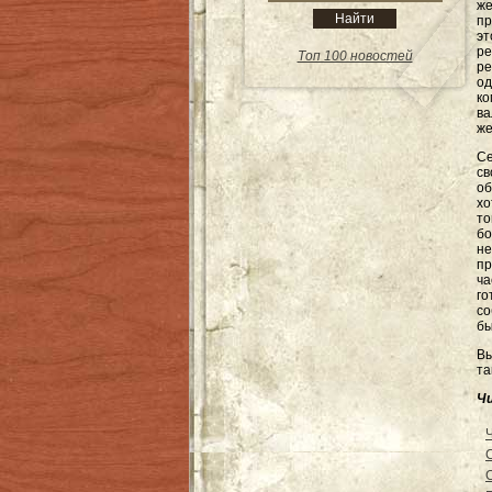
же
пр
э
ре
Топ 100 новостей
ре
од
ко
ва
же
Се
св
об
хо
то
бо
не
пр
ча
го
со
бы
Вы
та
Ч