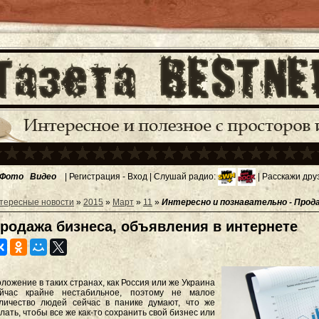
Фото
Видео
|
Регистрация
-
Вход
| Слушай радио:
| Расскажи дру
тересные новости
»
2015
»
Март
»
11
»
Интересно и познавательно - Прод
родажа бизнеса, объявления в интернете
ложение в таких странах, как Россия или же Украина
ейчас крайне нестабильное, поэтому не малое
личество людей сейчас в панике думают, что же
лать, чтобы все же как-то сохранить свой бизнес или