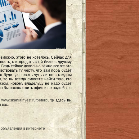
озможно, этого не хотелось. Сейчас для
ость, как продать свой бизнес другому
 Ведь сейчас довольно важно все же это
ствовать ту черту, что вам пора будет
ло будет дешеветь чуть ли не с каждым
, то вы всегда сможете найти того, кто
азом, новому владельцу не надо будет
ыло бы расположить офис и не надо было
у
www.skaniainvest.ru/peterburg/
здесь вы
 вас.
 объявления в интернете