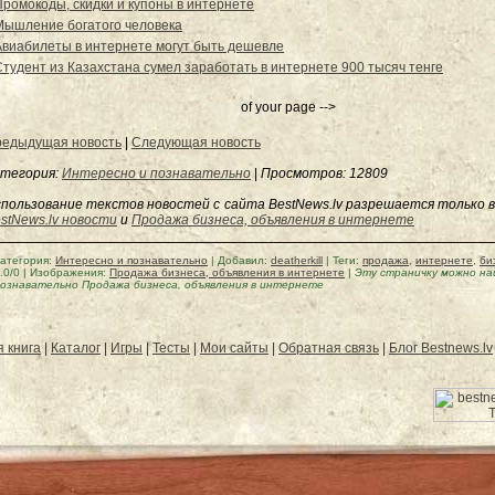
Промокоды, скидки и купоны в интернете
Мышление богатого человека
Авиабилеты в интернете могут быть дешевле
Студент из Казахстана сумел заработать в интернете 900 тысяч тенге
of your page -->
едыдущая новость
|
Следующая новость
тегория:
Интересно и познавательно
|
Просмотров
: 12809
пользование текстов новостей с сайта BestNews.lv разрешается только в
stNews.lv новости
и
Продажа бизнеса, объявления в интернете
атегория
:
Интересно и познавательно
|
Добавил
:
deatherkill
|
Теги
:
продажа
,
интернете
,
би
.0
/
0
| Изображения:
Продажа бизнеса, объявления в интернете
|
Эту страничку можно н
ознавательно Продажа бизнеса, объявления в интернете
я книга
|
Каталог
|
Игры
|
Тесты
|
Мои сайты
|
Обратная связь
|
Блог Bestnews.lv