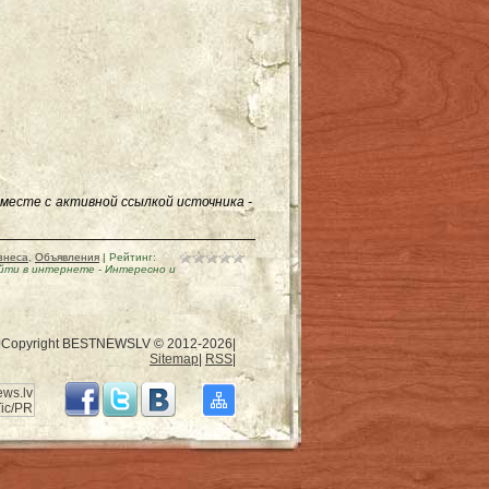
месте с активной ссылкой источника -
знеса
,
Объявления
|
Рейтинг
:
айти в интернете
-
Интересно и
Copyright BESTNEWSLV © 2012-2026
|
Sitemap
|
RSS
|