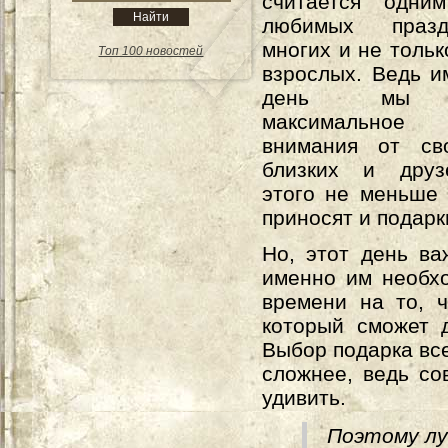
считается одни
любимых праз
многих и не тольк
Топ 100 новостей
взрослых. Ведь и
день мы п
максимальное 
внимания от св
близких и друз
этого не меньше
приносят и подарк
Но, этот день ва
именно им необхо
времени на то, 
который сможет д
Выбор подарка вс
сложнее, ведь со
удивить.
Поэтому лу