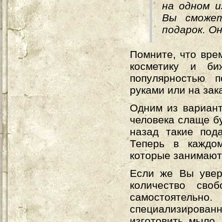
на одном и
Вы сможет
подарок. О
Помните, что вре
косметику и би
популярностью п
руками или на зак
Одним из вариант
человека слаще бу
назад такие под
Теперь в каждом
которые занимаютс
Если же Вы увер
количество сво
самостоятельно
специализированн
изготовить мыло,