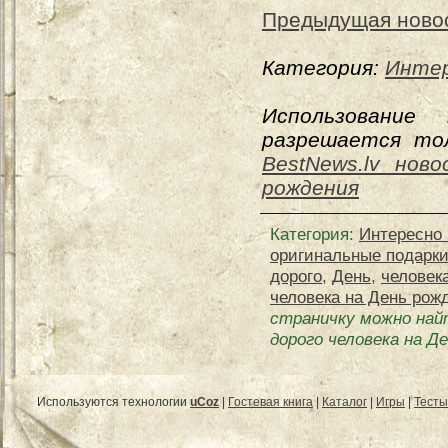
Предыдущая ново
Категория:
Интер
Использование
разрешается тол
BestNews.lv нов
рождения
Категория
:
Интересно 
оригинальные подарк
дорого
,
День
,
человек
человека на День рож
страничку можно най
дорого человека на Д
Используются технологии
uCoz
|
Гостевая книга
|
Каталог
|
Игры
|
Тесты