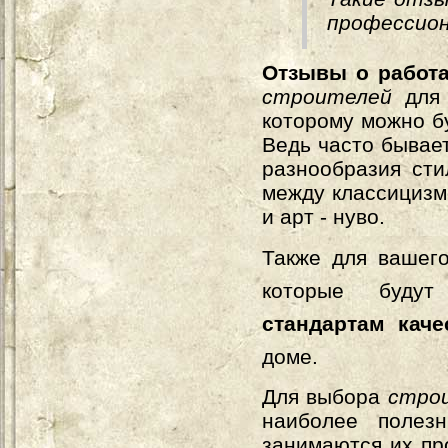
профессио
Отзывы о работ
строителей
для
которому можно б
Ведь часто бывае
разнообразия сти
между классицизм
и арт - нуво.
Также для вашег
которые будут 
стандартам каче
доме.
Для выбора
стро
наиболее поле
занимаются их пр