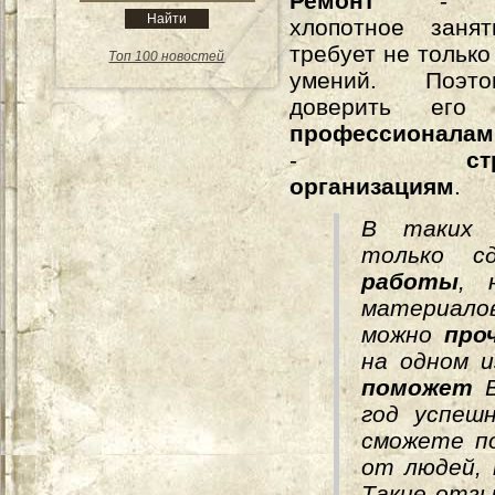
Ремонт
- дос
хлопотное занят
требует не только
Топ 100 новостей
умений. Поэт
доверить ег
профессионалам
-
ст
организациям
.
В таких 
только 
работы
, 
материалов
можно
про
на одном 
поможет
В
год успеш
сможете 
от людей, 
Такие отз