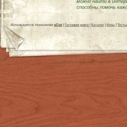
можно найти в инте
способны помочь каж
Используются технологии
uCoz
|
Гостевая книга
|
Каталог
|
Игры
|
Тесты