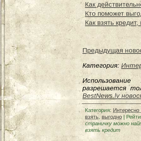
Как действительн
Кто поможет выго
Как взять кредит,
Предыдущая ново
Категория:
Интер
Использование
разрешается тол
BestNews.lv ново
Категория
:
Интересно 
взять
,
выгодно
|
Рейти
страничку можно най
взять кредит