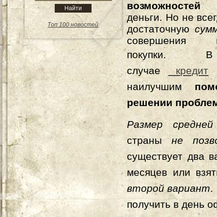
возможност
деньги. Но не все
Топ 100 новостей
достаточную
сумм
совершения н
покупки.
В
случае
кредит
м
наилучшим
пом
решении пробле
Размер средне
страны
не позв
существует два в
месяцев или взя
второй вариант
.
получить в день 