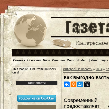
Главная
Новости
Блог
Статьи
Фото
Видео
|
Регистрация
This feature is for Premium users
Интересные новости
»
2014
»
Ав
only!
Как выгодно взять
Топ Новости
Современ
предоставляет 