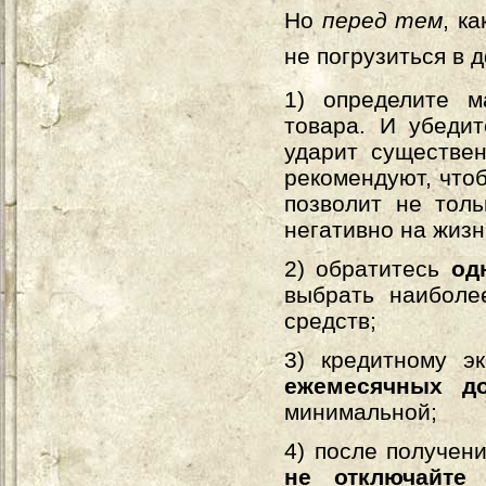
Но
перед тем
, к
не погрузиться в д
1) определите 
товара. И убеди
ударит существе
рекомендуют, что
позволит не толь
негативно на жизн
2) обратитесь
одн
выбрать наиболе
средств;
3) кредитному э
ежемесячных д
минимальной;
4) после получен
не отключайте