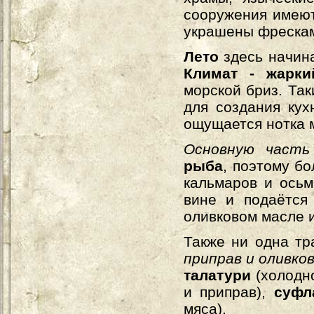
сооружения имеют
украшены фрескам
Лето
здесь начин
Климат - жарк
морской бриз. Та
для создания кух
ощущается нотка 
Основную част
рыба
, поэтому б
кальмаров и осьм
вине и подаётся 
оливковом масле и
Также ни одна тр
приправ и оливко
талатури
(холодн
и приправ),
суфл
мяса).