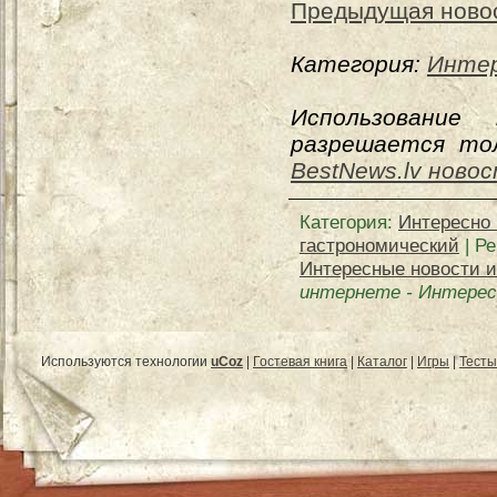
Предыдущая ново
Категория:
Интер
Использование
разрешается тол
BestNews.lv ново
Категория
:
Интересно 
гастрономический
|
Ре
Интересные новости и
интернете
-
Интерес
Используются технологии
uCoz
|
Гостевая книга
|
Каталог
|
Игры
|
Тесты