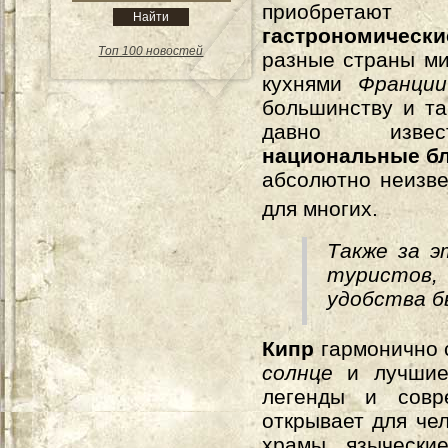
приобретают
гастрономиче
Топ 100 новостей
разные страны ми
кухнями
Франци
большинству и та
давно изве
национальные б
абсолютно неизв
для многих.
Также за э
туристов,
удобства 
Кипр
гармонично 
солнце
и лучшие 
легенды и совр
открывает для че
храмы, язычески