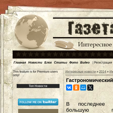
Главная
Новости
Блог
Статьи
Фото
Видео
|
Регистрация
This feature is for Premium users
Интересные новости
»
2014
»
И
only!
Гастрономический
Топ Новости
В последнее 
большую поп