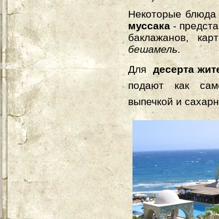
Некоторые блюда 
муссака
- предста
баклажанов, кар
бешамель
.
Для
десерта
ж
ит
подают как сам
выпечкой и сахар