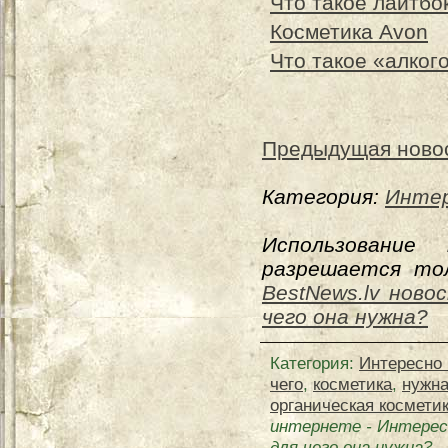
Что такое лайтбо
Косметика Avon
Что такое «алког
Предыдущая ново
Категория:
Интер
Использование
разрешается тол
BestNews.lv ново
чего она нужна?
Категория
:
Интересно 
чего
,
косметика
,
нужн
органическая косметик
интернете
-
Интерес
для чего она нужна?