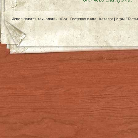
Используются технологии
uCoz
|
Гостевая книга
|
Каталог
|
Игры
|
Тесты