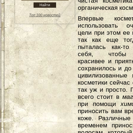
чистая косметик
органическая кос
Топ 100 новостей
Впервые косме
использовать о
цели при этом ее 
так как еще то
пыталась как-то
себя, чтобы 
красивее и прият
сохранилось и до
цивилизованные 
косметики сейчас
так уж и просто.
всего стоит в
маг
при помощи
хим
приносить вам вр
коже. Различные
временем принос
волосам, который