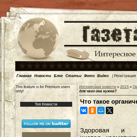
Главная
Новости
Блог
Статьи
Фото
Видео
|
Регистрация
This feature is for Premium users
Интересные новости
»
2015
»
Ок
only!
для чего она нужна?
Что такое органич
Топ Новости
Здоровая и эк