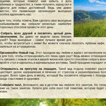
моциями, которые помогут нам забыть о всех
облемах и трудностях, а также получить заряд сил и
одрости для новых достижений. Ведь уже давно
звестно, что правильная организация выходных
особна вдохновить нас.
для того, чтобы помочь Вам сделать свои выходные
езабываемыми мы собрали несколько наиболее
тересных способов провести этот день:
. Собрать всех друзей и посвятить целый день
звлечениям.
Вы давно не видели своих близких
узей? Тогда выходные - самое лучшее время для
го, чтобы встретиться с ними! Вы можете сначала посетить лубянка кафе, 
звлечься на аттракционах.
 Организуйте Новый год.
Этот праздник мы любим и ждём с нетерпением ещё
д для того, чтобы отпраздновать его лишь один раз? Ведь можно отпразднов
ть связано с новым этапом в вашей жизни или просто способом собрать всех 
кройте стол и оденьтесь в карнавальные костюмы. Такой праздник порадует не
 Отправьтесь на прогулку на лошадях.
Такой вид отдыха поможет рассл
ществует целое направление в лечении от стрессов и разнообразных бол
шадях. Всего один день в месяц, который Вы посвятите общению с лошадь
раздо счастливее и здоровее.
 Соберите пазл.
Вспомните, как в детстве мы любили это занятие. Но тепе
емя на такое занятие. Купите для себя пазл той тематики, которая будет
изких.