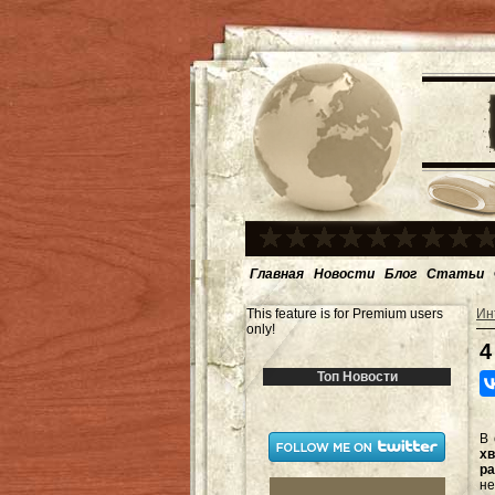
Главная
Новости
Блог
Статьи
This feature is for Premium users
Ин
only!
4
Топ Новости
В
х
ра
не