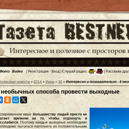
Фото
Видео
|
Регистрация
-
Вход
| Слушай радио:
| Расскажи дру
тересные новости
»
2014
»
Июнь
»
30
»
Интересно и познавательно - 4 н
 необычных способа провести выходные
 современном мире
большинству людей просто не
ватает времени на то, чтобы отдохнуть и
сслабится
. Поэтому каждые выходные необходимо
обходимо пытаться наполнить их положительными