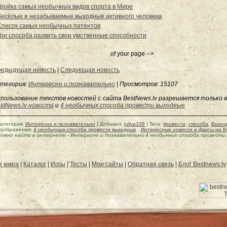
Тройка самых необычных видов спорта в Мире
Весёлые и незабываемые выходные активного человека
Список самых необычных патентов
Три способа развить свои умственные способности
of your page -->
едыдущая новость
|
Следующая новость
тегория:
Интересно и познавательно
|
Просмотров
: 15107
пользование текстов новостей с сайта BestNews.lv разрешается только в
stNews.lv новости
и
4 необычных способа провести выходные
атегория
:
Интересно и познавательно
|
Добавил
:
juliya338
|
Теги
:
провести
,
способа
,
Выхо
зображения:
4 необычных способа провести выходные
,
Интересные новости и факты на Be
ожно найти в интернете
-
Интересно и познавательно 4 необычных способа провести
я книга
|
Каталог
|
Игры
|
Тесты
|
Мои сайты
|
Обратная связь
|
Блог Bestnews.lv