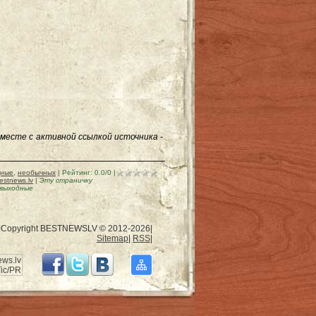
месте с активной ссылкой источника -
дные
,
необычных
|
Рейтинг
:
0.0
/
0
|
stnews.lv
|
Эту страничку
 выходные
Copyright BESTNEWSLV © 2012-2026
|
Sitemap
|
RSS
|