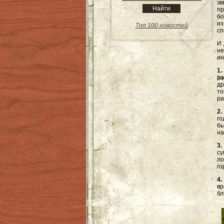
э
пр
б
и
Топ 100 новостей
сп
И 
н
ин
1
ра
др
то
ра
2.
го
бы
на
3.
су
ло
го
4.
вр
бл