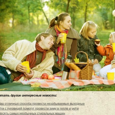
итать другие интересные новости:
Два отличных способа провести незабываемые выходные
гги с пуговицей помогут провести зиму в тепле и уюте
Десять самых необычных стиральных машин