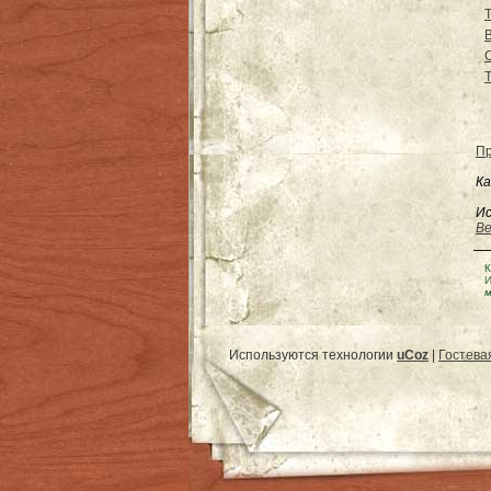
Пр
Ка
Ис
Be
К
И
м
Используются технологии
uCoz
|
Гостева