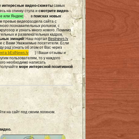
и
интересные видео-сюжеты
самых
есь на спинку стула и
смотрите видео-
e или Яндекс
в
поисках новых
том превью видеораздела сайта с
ного познавательных роликов
, с
ругозор и узнать много нового. Помимо
тельных и развлекательных кадров,
льных эмоций
! Наш портал
Bestnews.lv
те с Вами Уважаемые посетители. Если
ду рад узнать об этом от Вас через
кта bEstNews.lv
] ! Ваши отзывы и
другим пользователям, то у каждого
этого необходимо написать
 получайте
море интересной позитивной
ти на сайт под своим логином.
видео.