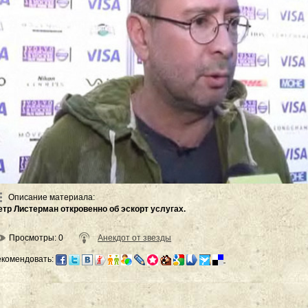
Описание материала
:
етр Листерман откровенно об эскорт услугах.
Просмотры
: 0
Анекдот от звезды
екомендовать: