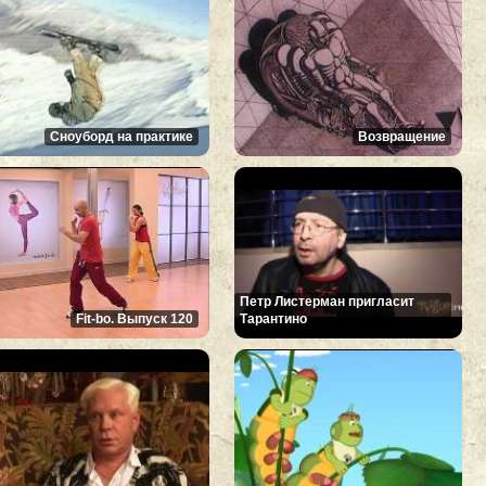
Сноуборд на практике
Возвращение
Петр Листерман пригласит
Fit-bo. Выпуск 120
Тарантино