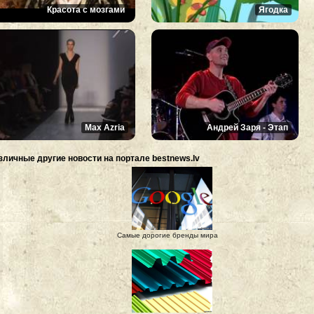
Красота с мозгами
Ягодка
Max Azria
Андрей Заря - Этап
зличные другие новости на портале bestnews.lv
Самые дорогие бренды мира