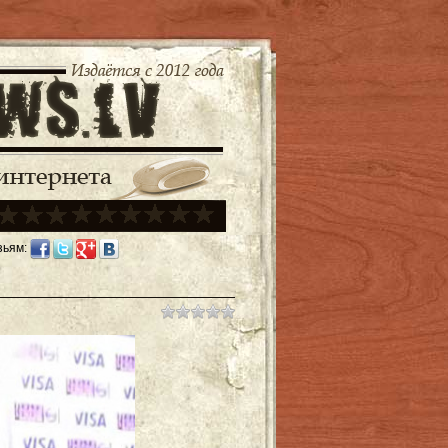
зьям: