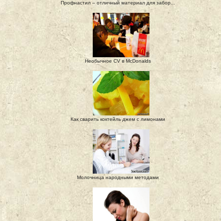
Профнастил – отличный материал для забор...
Необычное CV в McDonalds
Как сварить коктейль джем с лимонами
Молочница народными методами