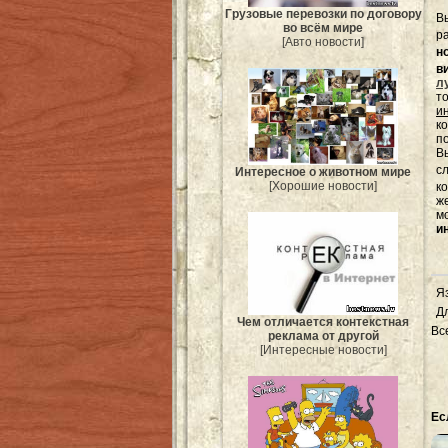
Грузовые перевозки по договору
В
во всём мире
р
[Авто новости]
н
в
л
т
и
к
п
Вы
с
Интересное о животном мире
[Хорошие новости]
к
ж
м
и
Я
Д
Чем отличается контекстная
Вс
реклама от другой
[Интересные новости]
Ес