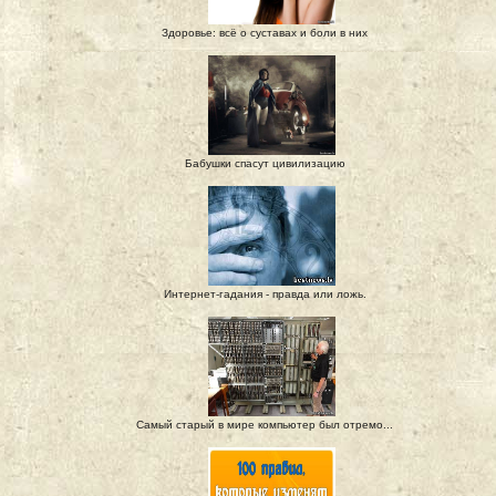
Здоровье: всё о суставах и боли в них
Бабушки спасут цивилизацию
Интернет-гадания - правда или ложь.
Самый старый в мире компьютер был отремо...