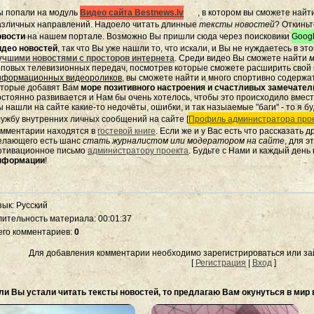
ы попали на модуль
Видео сайта Bestnews.lv
, в котором вы сможете найт
азличных направлений. Надоело читать длинные
тексты новостей
? Откиньт
овости
на нашем портале. Возможно Вы пришли сюда через поисковики
Googl
идео новостей
, так что Вы уже нашли то, что искали, и Вы не нуждаетесь в э
учшими новостями с просторов интернета
. Среди видео Вы сможете найти
м
оповых телевизионных передач, посмотрев которые сможете расширить свой к
нформационных видеороликов
, вы сможете найти и много спортивно содержа
оторые добавят Вам
море позитивного настроения и счастливых замечате
остоянно развивается и Нам бы очень хотелось, чтобы это происходило вмес
 нашли на сайте какие-то недочёты, ошибки, и так назыаемые "баги" - то я бу
лужбу внутренних личных сообщений на сайте [
Профиль администратора прое
омментарии находятся в
гостевой книге
. Если же и у Вас есть что рассказать 
елающего есть шанс
стать журналистом или модератором на сайте
, для 
отивационное письмо
администратору проекта
. Будьте с Нами и каждый день
нформации
!
зык
: Русский
лительность материала
: 00:01:37
его комментариев
:
0
Для добавления комментарии необходимо зарегистрироваться или зай
[
Регистрация
|
Вход
]
ли Вы устали читать тексты новостей, то предлагаю Вам окунуться в мир 