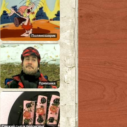
Полянозаврик
Приманка
Свежий сыр и болонская