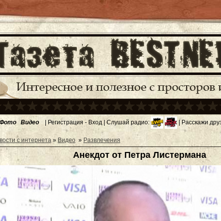
Фото
Видео
|
Регистрация
-
Вход
| Слушай радио:
| Расскажи дру
вости с интернета
»
Видео
»
Развлечения
Анекдот от Петра Листермана