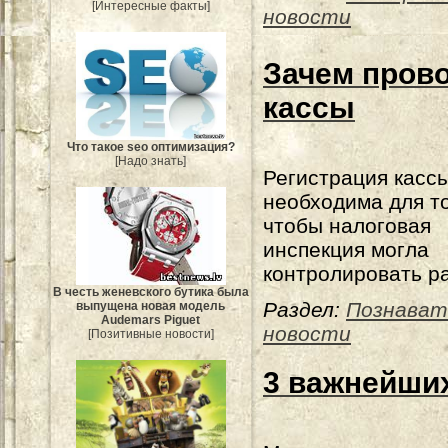
[Интересные факты]
новости
Зачем пров
кассы
Что такое seo оптимизация?
[Надо знать]
Регистрация касс
необходима для то
чтобы налоговая
инспекция могла
контролировать р
В честь женевского бутика была
Раздел:
Познават
выпущена новая модель
Audemars Piguet
новости
[Позитивные новости]
3 важнейши