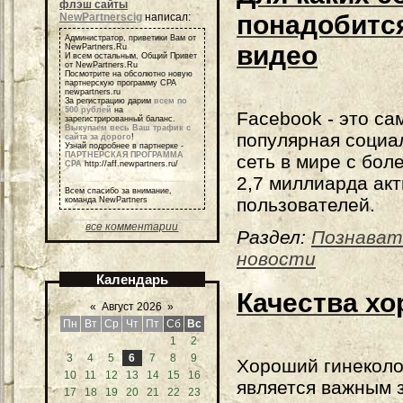
флэш сайты
понадобитс
NewPartnerscig
написал:
Администратор, приветики Вам от
видео
NewPartners.Ru
И всем остальным, Общий Привет
от NewPartners.Ru
Посмотрите на обсолютно новую
партнерскую программу СРА
newpartners.ru
За регистрацию дарим
всем по
500 рублей
на
Facebook - это са
зарегистрированный баланс.
Выкупаем весь Ваш трафик с
популярная социа
сайта за дорого
!
Узнай подробнее в партнерке -
ПАРТНЕРСКАЯ ПРОГРАММА
сеть в мире с бол
СРА
http://aff.newpartners.ru/
2,7 миллиарда ак
Всем спасибо за внимание,
пользователей.
команда NewPartners
все комментарии
Раздел:
Познават
новости
Календарь
Качества хо
«
Август 2026
»
Пн
Вт
Ср
Чт
Пт
Сб
Вс
1
2
3
4
5
6
7
8
9
Хороший гинеколо
10
11
12
13
14
15
16
является важным 
17
18
19
20
21
22
23