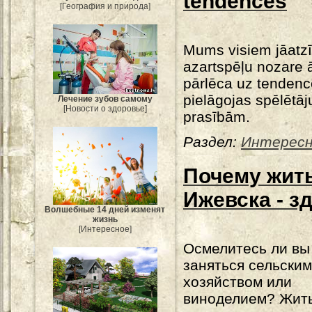
tendences
[География и природа]
Mums visiem jāatzī
azartspēļu nozare ā
pārlēca uz tenden
pielāgojas spēlētāj
Лечение зубов самому
[Новости о здоровье]
prasībām.
Раздел:
Интересн
Почему жить
Ижевска - з
Волшебные 14 дней изменят
жизнь
[Интересное]
Осмелитесь ли вы
заняться сельским
хозяйством или
виноделием? Жит