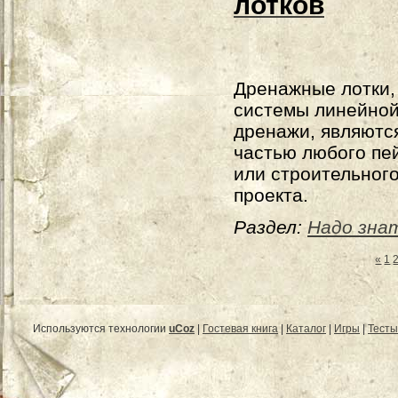
лотков
Дренажные лотки,
системы линейно
дренажи, являютс
частью любого пе
или строительног
проекта.
Раздел:
Надо зна
«
1
Используются технологии
uCoz
|
Гостевая книга
|
Каталог
|
Игры
|
Тесты