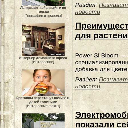
Раздел:
Познават
Ландшафтный дизайн и не
новости
только
[География и природа]
Преимущест
для растен
Power Si Bloom —
Интерьер домашнего офиса
специализирован
[Интересное]
добавка для цвете
Раздел:
Познават
новости
Британцы перестанут называть
детей толстыми
[Интересные факты]
Электромоб
показали се