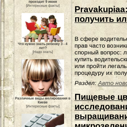
проходит 9 июня
[Интересные факты]
Pravakupiaa
получить ил
В сфере водитель
Что нужно знать ребенку 3 - 4
прав часто возник
лет?
спорный вопрос: 
[Надо знать]
купить водительск
или пройти легал
процедуру их пол
Раздел:
Авто нов
Пищевые цв
Различные виды мелирования в
Киеве
исследован
[Интересные факты]
выращивани
микрозелен