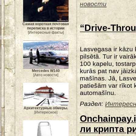
новости
Самая короткая почтовая
“Drive-Thro
переписка в истории
[Интересные факты]
Lasvegasa ir kāzu 
pilsētā. Tur ir vair
100 kapelu, tostarp 
kurās pat nav jāizk
Mercedes W140
[Авто новости]
mašīnas. Jā, Lasv
patiešām var rīkot 
automašīnu.
Раздел:
Интересн
Архитектурные обмеры.
[Интересное]
Onchainpay.
ли крипта р