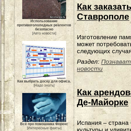
Как заказат
Ставрополе
Использование
противогололедных реагентов
безопасно
[Авто новости]
Изготовление пам
может потребоват
следующих случа
Раздел:
Познават
новости
Как выбрать доску для офиса.
[Надо знать]
Как арендов
Де-Майорке
Испания – страна 
Всё про помошника Форекс
[Интересные факты]
культуры и удивит