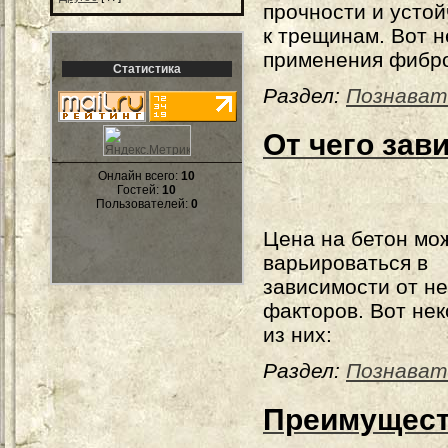
прочности и усто
к трещинам. Вот 
применения фибро
Статистика
Раздел:
Познават
От чего зав
Онлайн всего:
10
Гостей:
10
Пользователей:
0
Цена на бетон мо
варьироваться в
зависимости от не
факторов. Вот не
из них:
Раздел:
Познават
Преимущест