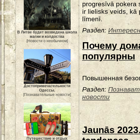
progresīvā pokera s
ir lielisks veids, k
līmenī.
Раздел:
Интересн
В Литве будет возведена школа
магии и колдоства
[Новости о необычном]
Почему дома
популярны
Повышенная безо
Достопримечательности
Раздел:
Познават
Одессы.
[Познавательные новости]
новости
Jaunās 2023.
Путешествие и отдых