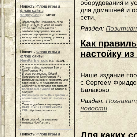
оборудования и у
Новость:
Флэш игры и
для домашней и 
флэш сайты
sergeyGed
написал:
сети.
Здравствуйте, извиняюсь если
пишу не туда, у меня на компе
Раздел:
Позитивн
что-то сайт открывается с
ошибкой подозреваю что моя
интернет-программа подглючивает
не могу найти причину, у меня у
Как правиль
одного так или у всех?
настойку из
Новость:
Флэш игры и
флэш сайты
NewPartnerscig
написал:
Хозяин сайта, приветик Вам от
NewPartners.Ru
Наше издание по
И всем остальным, Общий
Приветики от NewPartners.Ru
Взгляньте на новую программу для
с Сергеем Фриддо
партнеров СРА newpartners.ru
Обсолютно бесплатно предлагаем
Балаково.
всем по 500 рублей
на баланс в
аккаунте.
Оплачиваем весь Ваш трафик с
социальных сетей по высоким
Раздел:
Познават
ценам
!
Узнай подробнее в партнерке -
новости
ПАРТНЕРСКАЯ ПРОГРАММА
СРА
http://newpartners.ru/
Всем спасибо за внимание,
команда NewPartners
Для каких с
Новость:
Флэш игры и