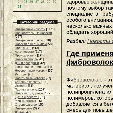
здоровье женщин
24
25
26
27
28
29
30
31
поэтому выбор та
специалиста треб
особого внимания
Категории раздела
несколько важных
Интересные новости
[1171]
обладать хороший
Познавательные новости
[597]
Раздел:
Новости 
Интересные факты
[338]
Новости о необычном
[58]
Надо знать
[413]
Где примен
Авто новости
[217]
Происшествия
[27]
Новости спорта
[41]
фиброволок
Дни и праздники
[42]
География и природа
[71]
Невероятные истории
[56]
Рекорды
[25]
Позитивные новости
[97]
Фиброволокно - э
Хорошие новости
[103]
материал, получе
История
[31]
Техника и наука
[207]
полипропилена ил
Новости о здоровье
[177]
полимеров, котор
Кухня и рецепты
[35]
Мир животных
[15]
добавляется в бе
Строительство
[159]
Интересное
[397]
смесь для повыше
Другое
[47]