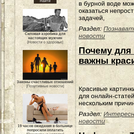
в бурной воде мо
оказаться непрос
задачей,
Раздел:
Познават
Силовая аэробика для
новости
настоящих мужчин
[Новости о здоровье]
Почему для 
важны крас
Законы счастливых отношений
[Позитивные новости]
Красивые картинк
для онлайн-статей
нескольким причи
Раздел:
Интерес
новости
19 часов ожидания в больнице
попросили оплатить