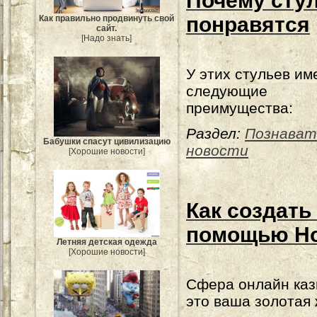
Почему сту
понравятся
Как правильно продвинуть свой
сайт.
[Надо знать]
У этих стульев им
следующие
преимущества:
Раздел:
Познават
Бабушки спасут цивилизацию
новости
[Хорошие новости]
Как создать
помощью Ho
Летняя детская одежда
[Хорошие новости]
Сфера онлайн каз
это ваша золотая