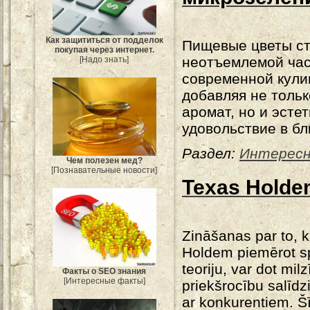
Как защититься от подделок
Пищевые цветы с
покупая через интернет.
неотъемлемой ча
[Надо знать]
современной кули
добавляя не тольк
аромат, но и эсте
удовольствие в бл
Раздел:
Интересн
Чем полезен мед?
[Познавательные новости]
Texas Holdem
Zināšanas par to, 
Holdem piemērot s
teoriju, var dot mil
Факты о SEO знания
[Интересные факты]
priekšrocību salīd
ar konkurentiem. Š