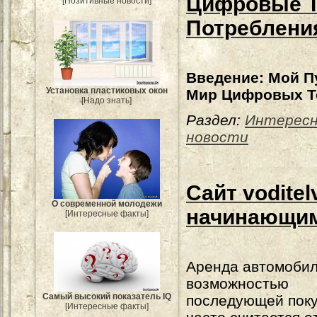
Цифровые Т
[Позитивные новости]
Потреблени
Введение: Мой П
Установка пластиковых окон
Мир Цифровых Т
[Надо знать]
Раздел:
Интерес
новости
Сайт voditel
О современной молодежи
начинающим
[Интересные факты]
Аренда автомобил
возможностью
Самый высокий показатель IQ
последующей поку
[Интересные факты]