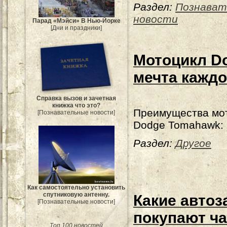
Раздел:
Познават
новости
Парад «Мэйси» В Нью-Йорке
[Дни и праздники]
Мотоцикл D
мечта каждо
Справка вызов и зачетная
книжка что это?
Преимущества мо
[Познавательные новости]
Dodge Tomahawk:
Раздел:
Другое
Как самостоятельно установить
спутниковую антенну.
Какие автоз
[Познавательные новости]
покупают ча
Топ 100 новостей