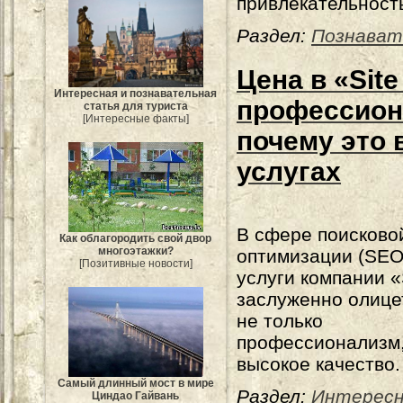
привлекательност
Раздел:
Познават
Цена в «Site
Интересная и познавательная
профессиона
статья для туриста
[Интересные факты]
почему это 
услугах
В сфере поисково
Как облагородить свой двор
многоэтажки?
оптимизации (SEO
[Позитивные новости]
услуги компании «S
заслуженно олице
не только
профессионализм,
высокое качество.
Самый длинный мост в мире
Раздел:
Интерес
Циндао Гайвань