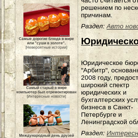
часто считается 
решением по неск
причинам.
Раздел:
Авто нов
Юридическо
Самые дорогие блюда в мире
или "суши в золоте".
[Невероятные истории]
Юридическое бюр
"Арбитр", основан
2008 году, предос
широкий спектр
Самый старый в мире
юридических и
компьютер был отремонтирован
[Интересные новости]
бухгалтерских усл
бизнеса в Санкт-
Петербурге и
Ленинградской об
Раздел:
Интересн
Международный день друзей