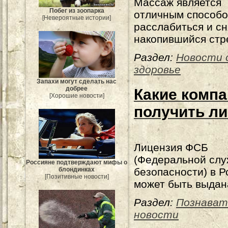
Массаж является
Побег из зоопарка
отличным способ
[Невероятные истории]
расслабиться и сн
накопившийся стр
Раздел:
Новости 
здоровье
Запахи могут сделать нас
добрее
Какие комп
[Хорошие новости]
получить л
Лицензия ФСБ
(Федеральной сл
Россияне подтверждают мифы о
безопасности) в Р
блондинках
[Позитивные новости]
может быть выдан
Раздел:
Познават
новости