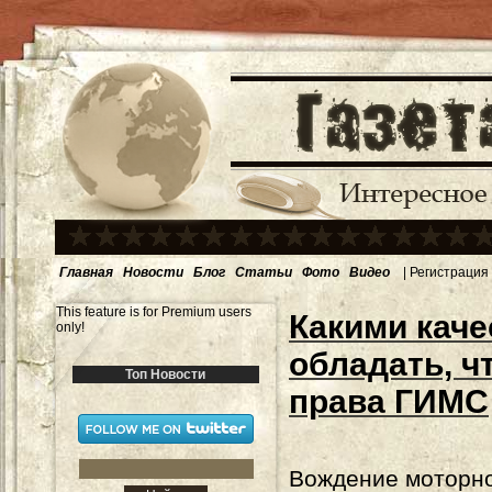
Главная
Новости
Блог
Статьи
Фото
Видео
|
Регистрация
This feature is for Premium users
Какими кач
only!
обладать, ч
Топ Новости
права ГИМС
Вождение моторно