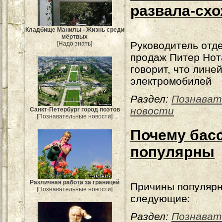
развала-сх
Кладбище Манилы - Жизнь среди
мёртвых
Руководитель отд
[Надо знать]
продаж Питер Нот
говорит, что лине
электромобилей
Раздел:
Познават
новости
Санкт-Петербург город поэтов
[Познавательные новости]
Почему басс
популярны
Различная работа за границей
Причины популяр
[Познавательные новости]
следующие:
Раздел:
Познават