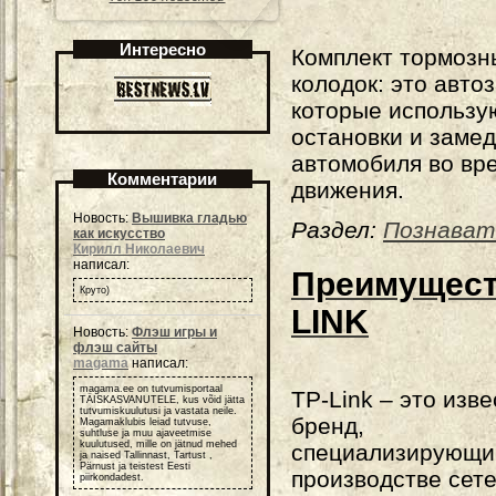
Интересно
Комплект тормозн
колодок: это авто
которые использу
остановки и заме
автомобиля во вр
Комментарии
движения.
Новость:
Вышивка гладью
Раздел:
Познават
как искусство
Кирилл Николаевич
написал:
Преимущест
Круто)
LINK
Новость:
Флэш игры и
флэш сайты
magama
написал:
magama.ee on tutvumisportaal
TP-Link – это изв
TÄISKASVANUTELE, kus võid jätta
tutvumiskuulutusi ja vastata neile.
бренд,
Magamaklubis leiad tutvuse,
suhtluse ja muu ajaveetmise
kuulutused, mille on jätnud mehed
специализирующи
ja naised Tallinnast, Tartust ,
Pärnust ja teistest Eesti
производстве сет
piirkondadest.