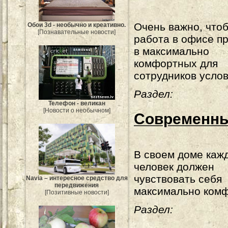
Очень важно, что
Обои 3d - необычно и креативно.
[Познавательные новости]
работа в офисе п
в максимально
комфортных для
сотрудников услов
Раздел:
Телефон - великан
[Новости о необычном]
Современны
В своем доме каж
человек должен
чувствовать себя
Navia – интересное средство для
передвижения
максимально комф
[Позитивные новости]
Раздел: