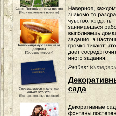
Наверное, каждом
Санкт-Петербург город поэтов
[Познавательные новости]
знакомо то разд
чувство, когда ты
занимаешься рабо
выполняешь дома
задание, а насте
громко тикают, чт
Тепло напрямую зависит от
доброты
дает сосредоточи
[Хорошие новости]
иного задания.
Раздел:
Интересн
Декоративн
сада
Справка вызов и зачетная
книжка что это?
[Познавательные новости]
Декоративные са
фонтаны постепе