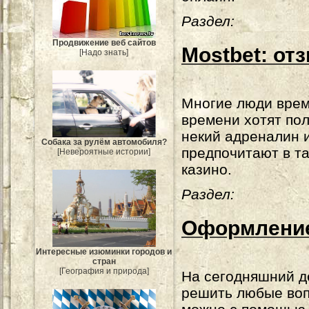
Раздел:
Продвижение веб сайтов
Mostbet: от
[Надо знать]
Многие люди врем
времени хотят по
некий адреналин 
Собака за рулём автомобиля?
предпочитают в та
[Невероятные истории]
казино.
Раздел:
Оформление
Интересные изюминки городов и
стран
[География и природа]
На сегодняшний д
решить любые во