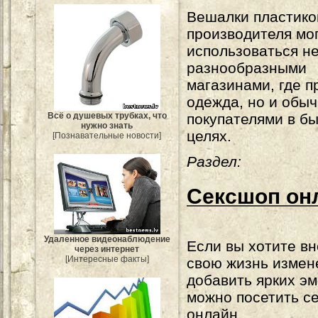
Вешалки пластико
производителя мо
использоваться не
разнообразными
магазинами, где п
одежда, но и обы
покупателями в б
Всё о душевых трубках, что
нужно знать
целях.
[Познавательные новости]
Раздел:
Сексшоп он
Удаленное видеонаблюдение
Если вы хотите вн
через интернет
[Интересные факты]
свою жизнь измен
добавить ярких эм
можно посетить с
онлайн.