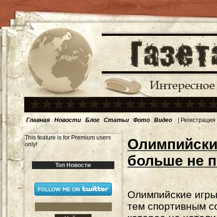
Главная
Новости
Блог
Статьи
Фото
Видео
|
Регистрация
This feature is for Premium users
Олимпийски
only!
больше не 
Топ Новости
Олимпийские игры
тем спортивным с