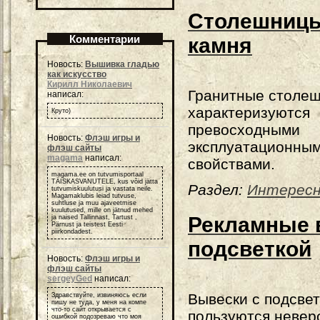
Столешницы
Комментарии
камня
Новость:
Вышивка гладью
как искусство
Кирилл Николаевич
Гранитные столе
написал:
характеризуются
Круто)
превосходными
Новость:
Флэш игры и
эксплуатационны
флэш сайты
magama
написал:
свойствами.
magama.ee on tutvumisportaal
TÄISKASVANUTELE, kus võid jätta
Раздел:
Интересн
tutvumiskuulutusi ja vastata neile.
Magamaklubis leiad tutvuse,
suhtluse ja muu ajaveetmise
kuulutused, mille on jätnud mehed
Рекламные 
ja naised Tallinnast, Tartust ,
Pärnust ja teistest Eesti
piirkondadest.
подсветкой
Новость:
Флэш игры и
флэш сайты
sergeyGed
написал:
Вывески с подсве
Здравствуйте, извиняюсь если
пишу не туда, у меня на компе
что-то сайт открывается с
пользуются невер
ошибкой подозреваю что моя