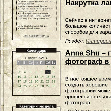
Накрутка л
За регистрацию дарим
всем по
500 рублей
на
зарегистрированный баланс.
Выкупаем весь Ваш трафик с
сайта за дорого
!
Узнай подробнее в партнерке -
ПАРТНЕРСКАЯ ПРОГРАММА
Сейчас в интернет
СРА
http://aff.newpartners.ru/
большое количест
Всем спасибо за внимание,
команда NewPartners
способов для зара
все комментарии
Раздел:
Интерес
Календарь
Anna Shu –
«
Август 2026
»
фотограф в
Пн
Вт
Ср
Чт
Пт
Сб
Вс
1
2
3
4
5
6
7
8
9
10
11
12
13
14
15
16
В настоящее врем
17
18
19
20
21
22
23
создать хорошие
24
25
26
27
28
29
30
фотографии может
31
профессиональны
фотограф.
Категории раздела