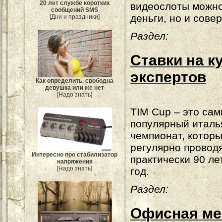
20 лет службе коротких
видеослоты можно
сообщений SMS
деньги, но и сове
[Дни и праздники]
Раздел:
Ставки на к
экспертов
Как определить, свободна
девушка или же нет
[Надо знать]
TIM Cup – это са
популярный италь
чемпионат, котор
регулярно провод
Интересно про стабилизатор
практически 90 ле
напряжения
[Надо знать]
год.
Раздел:
Офисная ме