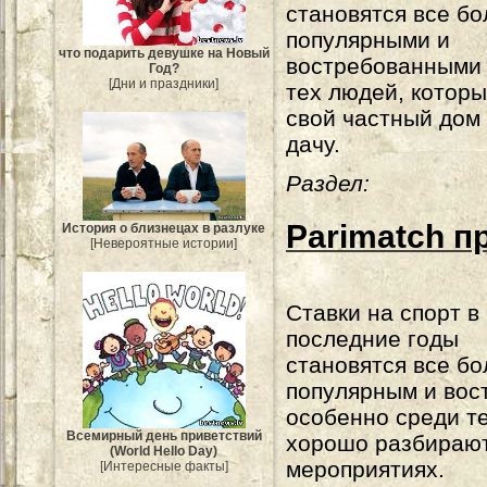
становятся все бо
популярными и
что подарить девушке на Новый
востребованными
Год?
[Дни и праздники]
тех людей, котор
свой частный дом
дачу.
Раздел:
Рarimatch п
История о близнецах в разлуке
[Невероятные истории]
Ставки на спорт в
последние годы
становятся все бо
популярным и вос
особенно среди т
Всемирный день приветствий
хорошо разбирают
(World Hello Day)
мероприятиях.
[Интересные факты]