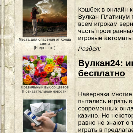
Кэшбек в онлайн 
Вулкан Платинум 
всем игрокам вер
часть проигранны
игровые автоматы 
Места для спасения от Конца
света
Раздел:
[Надо знать]
Вулкан24: 
бесплатно
Правильный выбор цветов
[Познавательные новости]
Наверняка многие
пытались играть в
современных онла
казино. Но некото
равно не знают о 
играть в предлаг