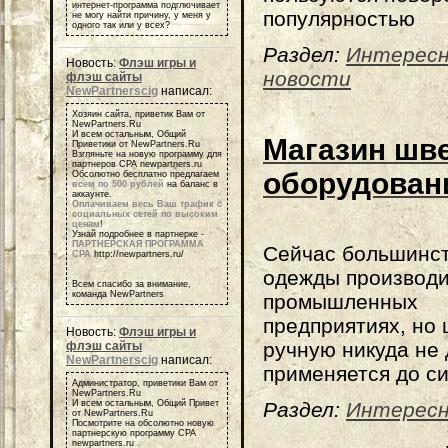
интернет-программа подглючивает
популярностью
не могу найти причину, у меня у
одного так или у всех?
Раздел:
Интерес
Новость:
Флэш игры и
новости
флэш сайты
NewPartnerscig
написал:
Хозяин сайта, приветик Вам от
NewPartners.Ru
И всем остальным, Общий
Магазин шв
Приветики от NewPartners.Ru
Взгляньте на новую программу для
партнеров СРА newpartners.ru
оборудован
Обсолютно бесплатно предлагаем
всем по 500 рублей
на баланс в
аккаунте.
Оплачиваем весь Ваш трафик с
социальных сетей по высоким
ценам
!
Узнай подробнее в партнерке -
ПАРТНЕРСКАЯ ПРОГРАММА
Сейчас большинс
СРА
http://newpartners.ru/
одежды производи
Всем спасибо за внимание,
команда NewPartners
промышленных
предприятиях, но 
Новость:
Флэш игры и
ручную никуда не 
флэш сайты
NewPartnerscig
написал:
применяется до си
Администратор, приветики Вам от
NewPartners.Ru
Раздел:
Интерес
И всем остальным, Общий Привет
от NewPartners.Ru
Посмотрите на обсолютно новую
партнерскую программу СРА
newpartners.ru