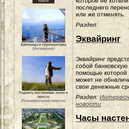
которое не хотели
последнего перен
или же отменять.
Раздел:
Эквайринг
Британцы и туроператоры
[Интересное]
Эквайринг предст
собой банковскую 
помощью которой 
может не обналич
свои денежные ср
Поднять настроение легко и
Раздел:
Интерес
просто
[Познавательные новости]
новости
Часы насте