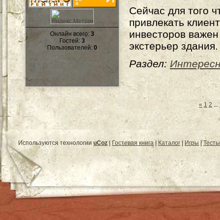
Сейчас для того ч
привлекать клиент
инвесторов важен
Онлайн всего:
3
Гостей:
3
экстерьер здания.
Пользователей:
0
Раздел:
Интерес
«
1
2
...
Используются технологии
uCoz
|
Гостевая книга
|
Каталог
|
Игры
|
Тесты