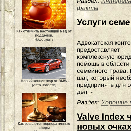
Раздел:
Интерес
факты
Услуги семе
Как отличить настоящий мед от
подделки.
[Надо знать]
Адвокатская конт
предоставляет
комплексную юри
помощь в области
семейного права.
шаг, который нео
Новый концепткар от BMW
предпринять для 
[Авто новости]
дел, -
Раздел:
Хорошие 
Valve Index 
новых очка
Как решаются корпоративные
споры