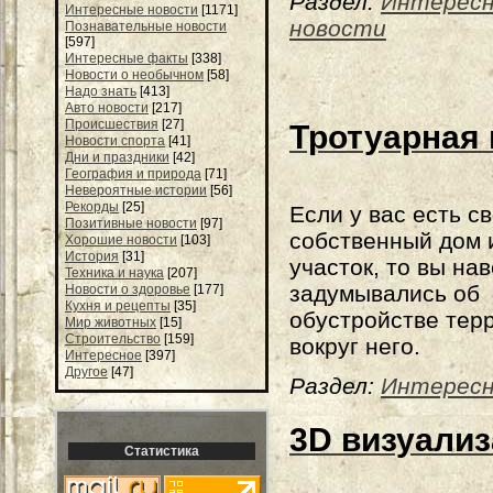
Раздел:
Интерес
Интересные новости
[1171]
новости
Познавательные новости
[597]
Интересные факты
[338]
Новости о необычном
[58]
Надо знать
[413]
Авто новости
[217]
Происшествия
[27]
Тротуарная 
Новости спорта
[41]
Дни и праздники
[42]
География и природа
[71]
Невероятные истории
[56]
Рекорды
[25]
Если у вас есть с
Позитивные новости
[97]
собственный дом 
Хорошие новости
[103]
История
[31]
участок, то вы на
Техника и наука
[207]
задумывались об
Новости о здоровье
[177]
Кухня и рецепты
[35]
обустройстве тер
Мир животных
[15]
Строительство
[159]
вокруг него.
Интересное
[397]
Другое
[47]
Раздел:
Интерес
3D визуализ
Статистика