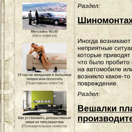
Раздел:
Шиномонтаж
Mercedes W140
[Авто новости]
Иногда возникают
неприятные ситуа
которые приводят 
что было пробито
на автомобиле ил
возникло какое-то
19 часов ожидания в больнице
попросили оплатить
повреждение.
[Позитивные новости]
Раздел:
Вешалки пл
производит
Как установить декоративные
ниши из гипсокартона
[Познавательные новости]