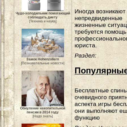
Иногда возникают
Чудо-холодильник помогающий
непредвиденные
соблюдать диету
[Техника и наука]
жизненные ситуац
требуется помощь
профессионально
юриста.
Раздел:
Замок Hohenzollern
[Познавательные новости]
Популярные
Бесплатные спин
очевидного прият
аспекта игры бесп
Обнуление накопительной
они выполняют ещ
пенсии в 2014 году
[Надо знать]
функцию