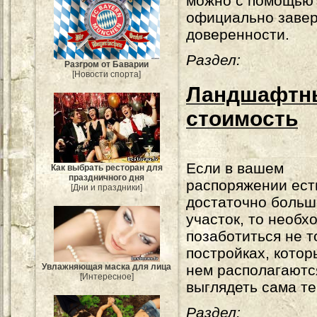
можно с помощью
официально заве
доверенности.
Раздел:
Разгром от Баварии
[Новости спорта]
Ландшафтны
стоимость
Если в вашем
Как выбрать ресторан для
праздничного дня
распоряжении ест
[Дни и праздники]
достаточно больш
участок, то необх
позаботиться не т
постройках, котор
нем располагаются,
Увлажняющая маска для лица
[Интересное]
выглядеть сама те
Раздел: