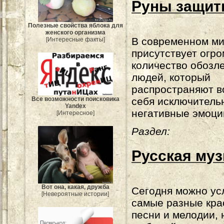
Руны защиты
Полезные свойства яблока для
женского организма
В современном м
[Интересные факты]
присутствует огр
количество обозл
людей, который
распространяют в
Все возможности поисковика
себя исключитель
Yandex
негативные эмоци
[Интересное]
Раздел:
Русская му
Вот она, какая, дружба
Сегодня можно у
[Невероятные истории]
самые разные кр
песни и мелодии, 