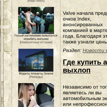
[Надо знать]
Valve начала пре
очков Index,
анонсированных
компанией в марте
года. Благодаря э
Голый англичанин попытался
ограбить магазин
также узнали цен
[Невероятные истории]
Раздел:
Новости 
Где купить
выхлоп
Модель планеты Земля
[Рекорды]
Независимо от тог
являетесь ли вы
автомобильным э
или непрофессио