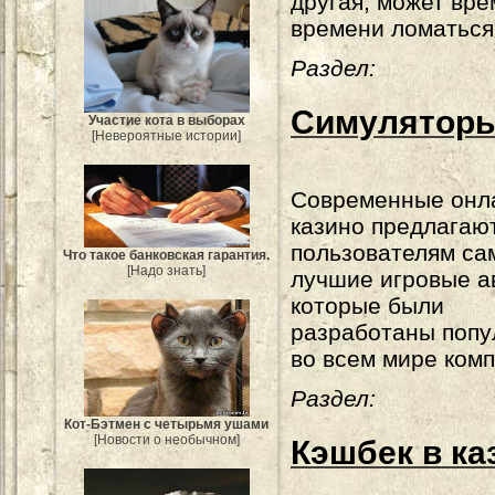
другая, может вре
времени ломаться
Раздел:
Симуляторы
Участие кота в выборах
[Невероятные истории]
Современные онл
казино предлагаю
пользователям са
Что такое банковская гарантия.
[Надо знать]
лучшие игровые а
которые были
разработаны поп
во всем мире ком
Раздел:
Кот-Бэтмен с четырьмя ушами
[Новости о необычном]
Кэшбек в ка