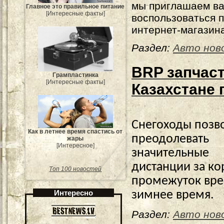
мы приглашаем в
Главное это правильное питание
[Интересные факты]
воспользоваться 
интернет-магазин
Раздел:
Авто нов
BRP запчаст
Грампластинка
[Интересные факты]
Казахстане
Снегоходы позв
Как в летнее время спастись от
преодолевать
жары
[Интересное]
значительные
дистанции за ко
Топ 100 новостей
промежуток вре
Интересно
зимнее время.
Раздел:
Авто нов