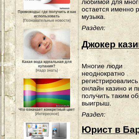
любимой для мног
остается именно 
Промокоды: где получить и как
музыка.
использовать
[Познавательные новости]
Раздел:
Джокер кази
Какая вода идеальная для
Многие люди
купания?
[Надо знать]
неоднократно
регистрировались
онлайн казино и 
получить таким о
выигрыш.
Что означает конкретный цвет
Раздел:
[Интересное]
Юрист в Ба