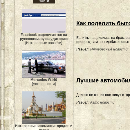
Как поделить быт
Facebook нацеливается на
Если вы нацелились на бракор
русскоязычную аудиторию
процесс, вам понадобится опыт
[Интересные новости]
Раздел:
Интересные новости
Лучшие автомоби
Mercedes W140
[Авто новости]
Далеко не все из нас живут в го
Раздел:
Авто новости
Интересные изюминки городов и