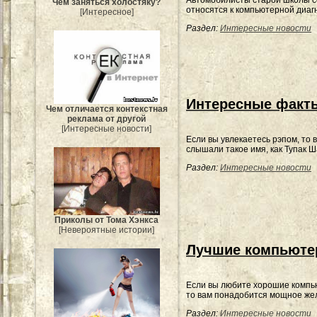
Автомобилисты старой школы с
Чем заняться холостяку?
относятся к компьютерной диаг
[Интересное]
Раздел:
Интересные новости
Интересные факты
Чем отличается контекстная
реклама от другой
[Интересные новости]
Если вы увлекаетесь рэпом, то 
слышали такое имя, как Тупак Ш
Раздел:
Интересные новости
Приколы от Тома Хэнкса
[Невероятные истории]
Лучшие компьюте
Если вы любите хорошие компь
то вам понадобится мощное же
Раздел:
Интересные новости