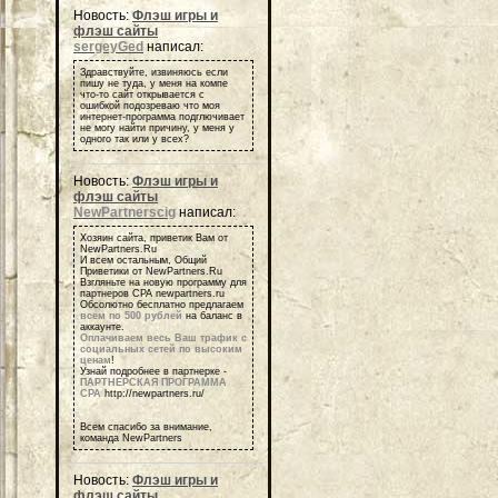
Новость:
Флэш игры и
флэш сайты
sergeyGed
написал:
Здравствуйте, извиняюсь если
пишу не туда, у меня на компе
что-то сайт открывается с
ошибкой подозреваю что моя
интернет-программа подглючивает
не могу найти причину, у меня у
одного так или у всех?
Новость:
Флэш игры и
флэш сайты
NewPartnerscig
написал:
Хозяин сайта, приветик Вам от
NewPartners.Ru
И всем остальным, Общий
Приветики от NewPartners.Ru
Взгляньте на новую программу для
партнеров СРА newpartners.ru
Обсолютно бесплатно предлагаем
всем по 500 рублей
на баланс в
аккаунте.
Оплачиваем весь Ваш трафик с
социальных сетей по высоким
ценам
!
Узнай подробнее в партнерке -
ПАРТНЕРСКАЯ ПРОГРАММА
СРА
http://newpartners.ru/
Всем спасибо за внимание,
команда NewPartners
Новость:
Флэш игры и
флэш сайты