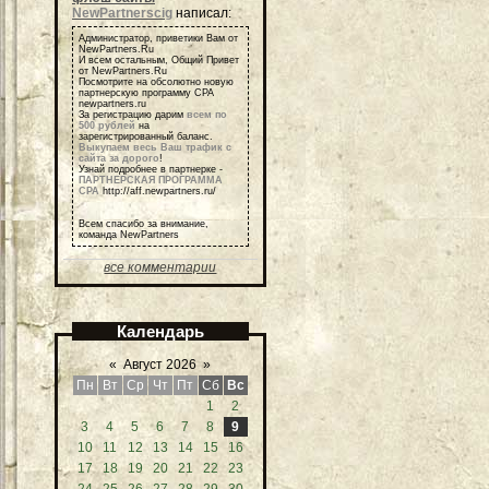
NewPartnerscig
написал:
Администратор, приветики Вам от
NewPartners.Ru
И всем остальным, Общий Привет
от NewPartners.Ru
Посмотрите на обсолютно новую
партнерскую программу СРА
newpartners.ru
За регистрацию дарим
всем по
500 рублей
на
зарегистрированный баланс.
Выкупаем весь Ваш трафик с
сайта за дорого
!
Узнай подробнее в партнерке -
ПАРТНЕРСКАЯ ПРОГРАММА
СРА
http://aff.newpartners.ru/
Всем спасибо за внимание,
команда NewPartners
все комментарии
Календарь
«
Август 2026
»
Пн
Вт
Ср
Чт
Пт
Сб
Вс
1
2
3
4
5
6
7
8
9
10
11
12
13
14
15
16
17
18
19
20
21
22
23
24
25
26
27
28
29
30