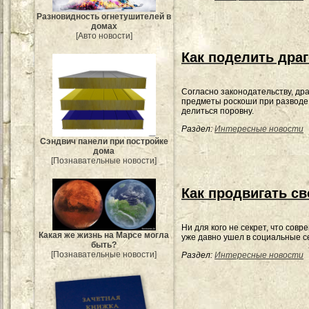
Разновидность огнетушителей в
домах
[Авто новости]
Как поделить дра
Согласно законодательству, др
предметы роскоши при развод
делиться поровну.
Раздел:
Интересные новости
Сэндвич панели при постройке
дома
[Познавательные новости]
Как продвигать с
Ни для кого не секрет, что сов
Какая же жизнь на Марсе могла
уже давно ушел в социальные с
быть?
[Познавательные новости]
Раздел:
Интересные новости