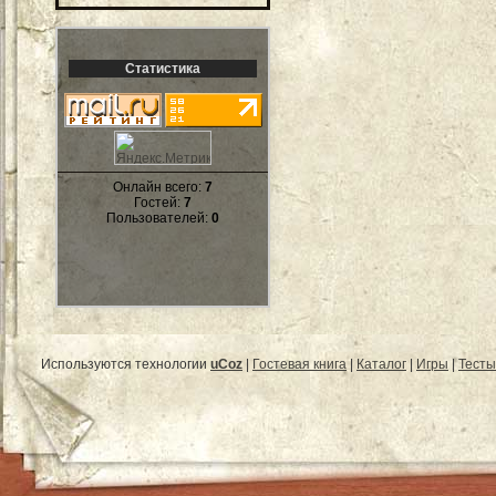
Статистика
Онлайн всего:
7
Гостей:
7
Пользователей:
0
Используются технологии
uCoz
|
Гостевая книга
|
Каталог
|
Игры
|
Тесты