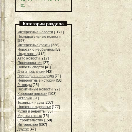
31
Категории раздела
Интересные новости
[1171]
Познавательные новости
[597]
Интересные факты
[338]
Новости о необычном
[58]
Надо знать
[413]
Авто новости
[217]
Происшествия
[27]
Новости спорта
[41]
Дни и праздники
[42]
География и природа
[71]
Невероятные истории
[56]
Рекорды
[25]
Позитивные новости
[97]
Хорошие новости
[103]
История
[31]
Техника и наука
[207]
Новости о здоровье
[177]
Кухня и рецепты
[35]
Мир животных
[15]
Строительство
[159]
Интересное
[397]
Другое
[47]