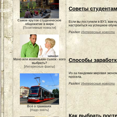
Советы студентам
Самое крутое студенческое
Если вы поступили в ВУЗ, вам н
общежитие в мире
настроиться на успешное обуче
[Позитивные новости]
Раздел:
Интересные новости
Способы заработк
Мачо или маменькин сынок - кого
выбрать?
[Интересные факты]
Из-за пандемии мировая эконо
просела.
Раздел:
Интересные новости
Всё о трамваях
[Надо знать]
Как выбрать пост