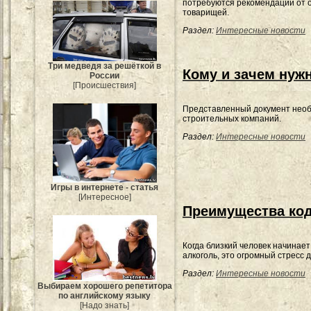
потребуются рекомендации от 
товарищей.
Раздел:
Интересные новости
Три медведя за решёткой в
Кому и зачем нуж
России
[Происшествия]
Представленный документ нео
строительных компаний.
Раздел:
Интересные новости
Игры в интернете - статья
[Интересное]
Преимущества код
Когда близкий человек начинает
алкоголь, это огромный стресс д
Раздел:
Интересные новости
Выбираем хорошего репетитора
по английскому языку
[Надо знать]