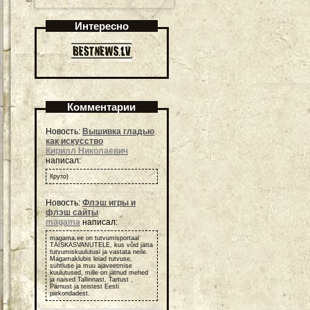
Интересно
Комментарии
Новость:
Вышивка гладью
как искусство
Кирилл Николаевич
написал:
Круто)
Новость:
Флэш игры и
флэш сайты
magama
написал:
magama.ee on tutvumisportaal
TÄISKASVANUTELE, kus võid jätta
tutvumiskuulutusi ja vastata neile.
Magamaklubis leiad tutvuse,
suhtluse ja muu ajaveetmise
kuulutused, mille on jätnud mehed
ja naised Tallinnast, Tartust ,
Pärnust ja teistest Eesti
piirkondadest.