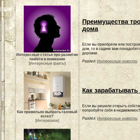
Преимущества тро
дома
Если вы приобрели или постро
дом, то в садике вам понадобят
дорожки.
Интересные статья про развитие
памяти и внимания
Раздел:
Интересные новости
[Интересные факты]
Как зарабатывать
Если вы решили открыть собств
попробуйте себя в недвижимост
Как правильно выбрать газовый
котел?
Раздел:
Интересные новости
[Интересное]