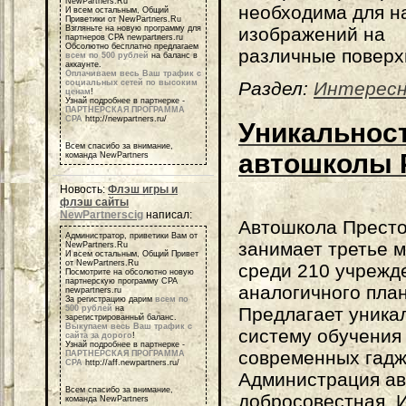
NewPartners.Ru
необходима для н
И всем остальным, Общий
Приветики от NewPartners.Ru
Взгляньте на новую программу для
изображений на
партнеров СРА newpartners.ru
Обсолютно бесплатно предлагаем
различные поверх
всем по 500 рублей
на баланс в
аккаунте.
Оплачиваем весь Ваш трафик с
социальных сетей по высоким
Раздел:
Интересн
ценам
!
Узнай подробнее в партнерке -
ПАРТНЕРСКАЯ ПРОГРАММА
СРА
http://newpartners.ru/
Уникальнос
Всем спасибо за внимание,
автошколы P
команда NewPartners
Новость:
Флэш игры и
флэш сайты
NewPartnerscig
написал:
Автошкола Прест
Администратор, приветики Вам от
занимает третье 
NewPartners.Ru
И всем остальным, Общий Привет
от NewPartners.Ru
среди 210 учрежд
Посмотрите на обсолютно новую
партнерскую программу СРА
аналогичного план
newpartners.ru
За регистрацию дарим
всем по
500 рублей
на
Предлагает уника
зарегистрированный баланс.
Выкупаем весь Ваш трафик с
систему обучения
сайта за дорого
!
Узнай подробнее в партнерке -
современных гадж
ПАРТНЕРСКАЯ ПРОГРАММА
СРА
http://aff.newpartners.ru/
Администрация ав
Всем спасибо за внимание,
добросовестная. 
команда NewPartners