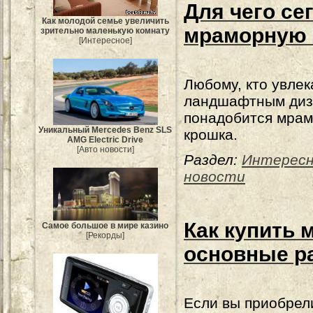
Для чего се
Как молодой семье увеличить
мраморную 
зрительно маленькую комнату
[Интересное]
Любому, кто увлек
ландшафтным диз
понадобится мра
Уникальный Mercedes Benz SLS
крошка.
AMG Electric Drive
[Авто новости]
Раздел:
Интерес
новости
Как купить 
Самое большое в мире казино
[Рекорды]
основные р
Если вы приобрел