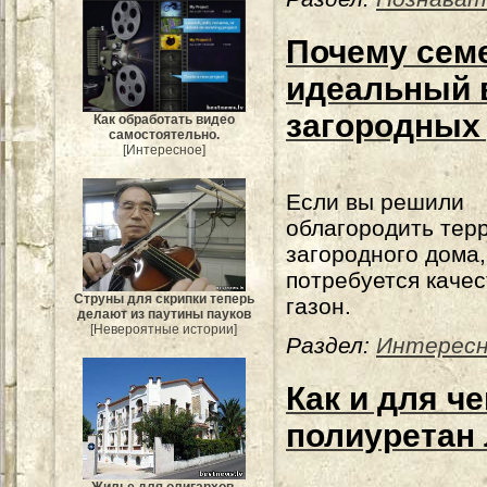
Почему семе
идеальный 
загородных
Как обработать видео
самостоятельно.
[Интересное]
Если вы решили
облагородить тер
загородного дома,
потребуется каче
Струны для скрипки теперь
газон.
делают из паутины пауков
[Невероятные истории]
Раздел:
Интересн
Как и для ч
полиуретан
Жилье для олигархов.