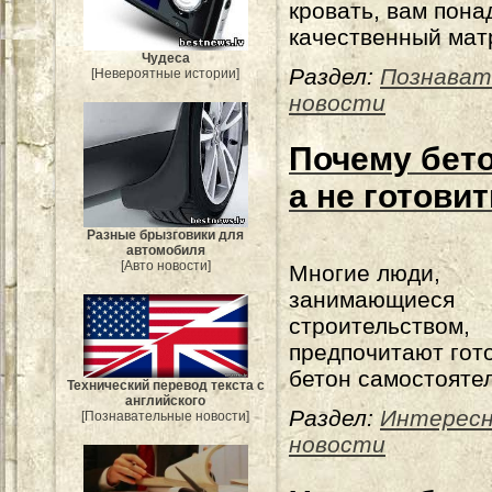
кровать, вам пона
качественный мат
Чудеса
Раздел:
Познават
[Невероятные истории]
новости
Почему бето
а не готови
Разные брызговики для
автомобиля
[Авто новости]
Многие люди,
занимающиеся
строительством,
предпочитают гот
бетон самостояте
Технический перевод текста с
английского
Раздел:
Интерес
[Познавательные новости]
новости