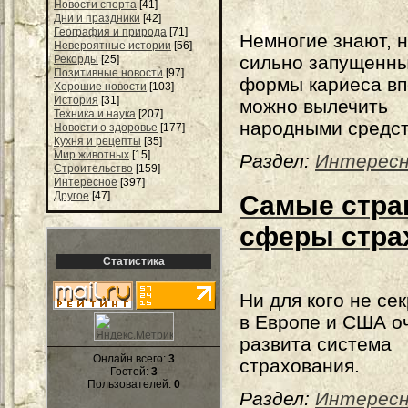
Новости спорта
[41]
Дни и праздники
[42]
География и природа
[71]
Немногие знают, н
Невероятные истории
[56]
сильно запущенн
Рекорды
[25]
Позитивные новости
[97]
формы кариеса в
Хорошие новости
[103]
История
[31]
можно вылечить
Техника и наука
[207]
народными средст
Новости о здоровье
[177]
Кухня и рецепты
[35]
Мир животных
[15]
Раздел:
Интересн
Строительство
[159]
Интересное
[397]
Другое
[47]
Самые стра
сферы стра
Статистика
Ни для кого не сек
в Европе и США о
развита система
Онлайн всего:
3
страхования.
Гостей:
3
Пользователей:
0
Раздел:
Интерес