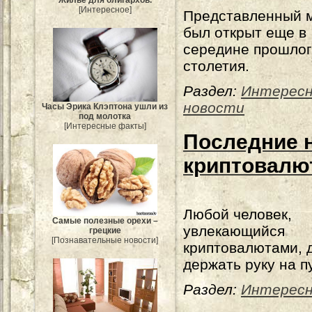
[Интересное]
Представленный 
был открыт еще в
середине прошло
столетия.
Раздел:
Интерес
новости
Часы Эрика Клэптона ушли из
под молотка
[Интересные факты]
Последние 
криптовалю
Любой человек,
Самые полезные орехи –
увлекающийся
грецкие
[Познавательные новости]
криптовалютами, 
держать руку на п
Раздел:
Интересн