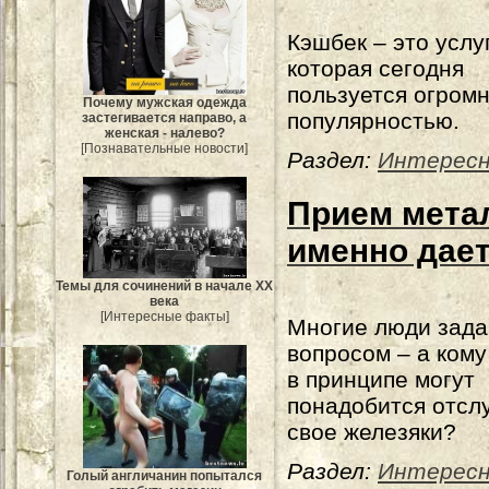
Кэшбек – это услу
которая сегодня
пользуется огром
Почему мужская одежда
популярностью.
застегивается направо, а
женская - налево?
[Познавательные новости]
Раздел:
Интерес
Прием мета
именно дает
Темы для сочинений в начале XX
века
[Интересные факты]
Многие люди зад
вопросом – а ком
в принципе могут
понадобится отс
свое железяки?
Раздел:
Интересн
Голый англичанин попытался