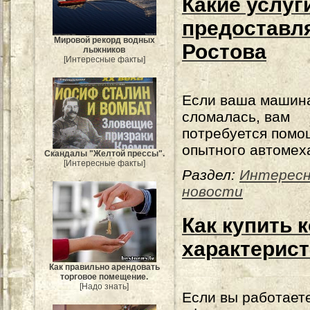
Какие услуг
предоставл
Мировой рекорд водных
Ростова
лыжников
[Интересные факты]
Если ваша машин
сломалась, вам
потребуется помо
опытного автомех
Скандалы "Желтой прессы".
[Интересные факты]
Раздел:
Интерес
новости
Как купить 
характерист
Как правильно арендовать
торговое помещение.
[Надо знать]
Если вы работает