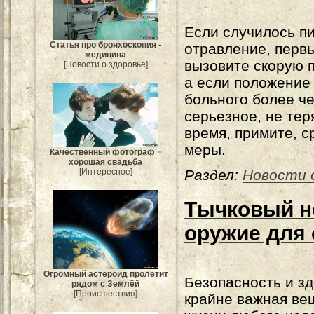
Если случилось п
Статья про бронхоскопия -
отравление, перв
медицина
вызовите скорую 
[Новости о здоровье]
а если положение
больного более ч
серьезное, не тер
время, примите, 
меры.
Качественный фотограф =
хорошая свадьба
[Интересное]
Раздел:
Новости 
Тычковый н
оружие для
Огромный астероид пролетит
Безопасность и з
рядом с Землёй
[Происшествия]
крайне важная ве