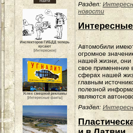
Раздел:
Интерес
новости
Интересные
Инспекторов ГИБДД теперь
Автомобили имею
кусают
[Интересное]
огромное значени
нашей жизни, они
свое применение 
сферах нашей жиз
главным источник
полезной информа
Успех смешной рекламы
являются автонов
[Интересные факты]
Раздел:
Интересн
Пластическа
и в Латвии