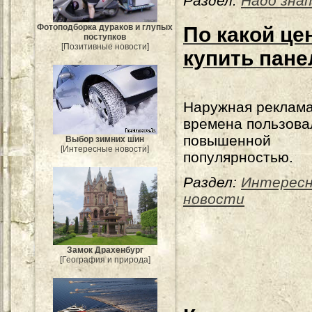
Раздел:
Надо зна
Фотоподборка дураков и глупых
По какой це
поступков
[Позитивные новости]
купить пан
Наружная реклама
времена пользова
повышенной
Выбор зимних шин
[Интересные новости]
популярностью.
Раздел:
Интерес
новости
Замок Драхенбург
[География и природа]