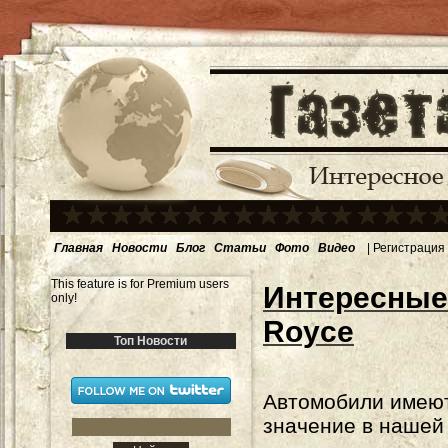
Главная
Новости
Блог
Статьи
Фото
Видео
|
Регистрация
This feature is for Premium users
Интересные 
only!
Royce
Топ Новости
Автомобили имею
значение в нашей