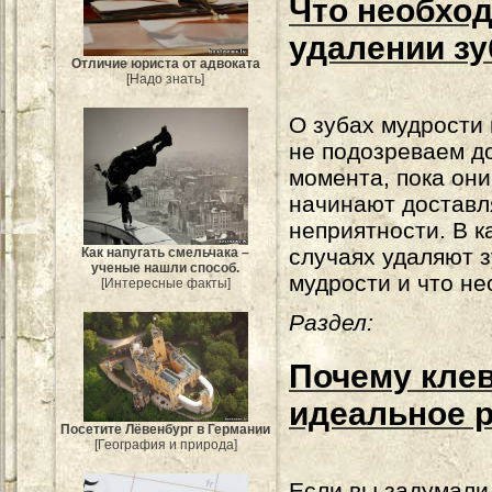
Что необход
удалении з
Отличие юриста от адвоката
[Надо знать]
О зубах мудрости
не подозреваем до
момента, пока они
начинают доставл
неприятности. В к
случаях удаляют 
Как напугать смельчака –
ученые нашли способ.
мудрости и что не
[Интересные факты]
Раздел:
Почему клев
идеальное 
Посетите Лёвенбург в Германии
[География и природа]
Если вы задумали