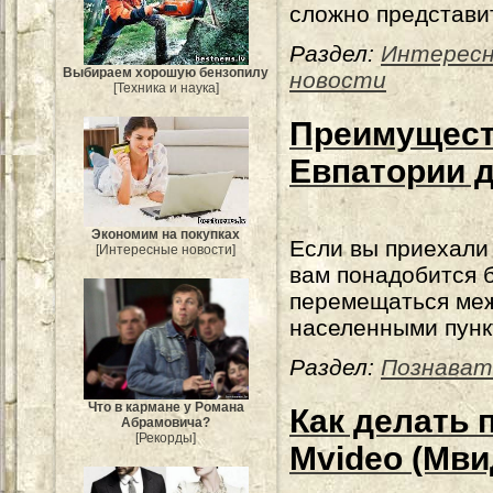
сложно представи
Раздел:
Интерес
Выбираем хорошую бензопилу
новости
[Техника и наука]
Преимуществ
Евпатории 
Экономим на покупках
Если вы приехали
[Интересные новости]
вам понадобится 
перемещаться ме
населенными пунк
Раздел:
Познават
Что в кармане у Романа
Как делать 
Абрамовича?
[Рекорды]
Mvideo (Мви