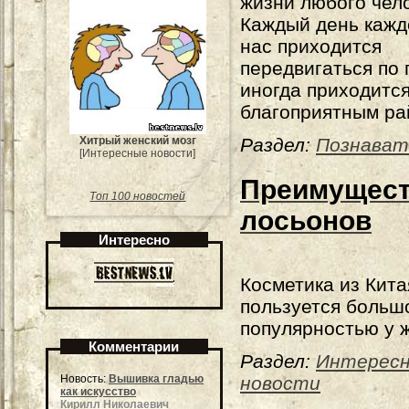
жизни любого чел
Каждый день кажд
нас приходится
передвигаться по 
иногда приходится
благоприятным ра
Хитрый женский мозг
Раздел:
Познават
[Интересные новости]
Преимущест
Топ 100 новостей
лосьонов
Интересно
Косметика из Кита
пользуется больш
популярностью у 
Комментарии
Раздел:
Интерес
Новость:
Вышивка гладью
новости
как искусство
Кирилл Николаевич