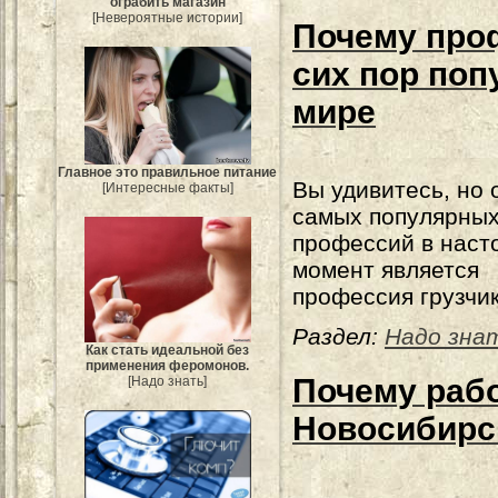
ограбить магазин
[Невероятные истории]
Почему проф
сих пор поп
мире
Главное это правильное питание
Вы удивитесь, но 
[Интересные факты]
самых популярны
профессий в наст
момент является
профессия грузчик
Раздел:
Надо зна
Как стать идеальной без
применения феромонов.
Почему рабо
[Надо знать]
Новосибирс