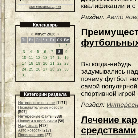
квалификации и с
все комментарии
Раздел:
Авто нов
Календарь
Преимущест
«
Август 2026
»
футбольных
Пн
Вт
Ср
Чт
Пт
Сб
Вс
1
2
3
4
5
6
7
8
9
10
11
12
13
14
15
16
Вы когда-нибудь
17
18
19
20
21
22
23
24
25
26
27
28
29
30
задумывались над
31
почему футбол яв
самой популярной
спортивной игрой
Категории раздела
Интересные новости
[1171]
Раздел:
Интересн
Познавательные новости
[597]
Интересные факты
[338]
Лечение ка
Новости о необычном
[58]
Надо знать
[413]
средствами
Авто новости
[217]
Происшествия
[27]