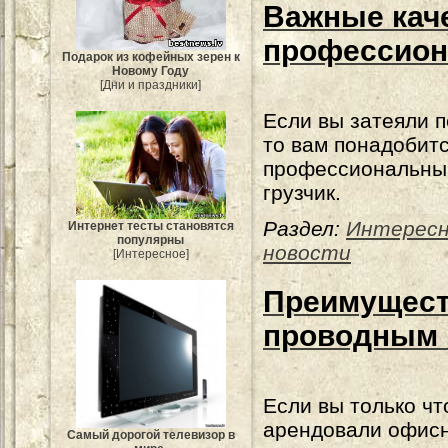
Важные кач
профессион
Подарок из кофейных зерен к
Новому Году
[Дни и праздники]
Если вы затеяли п
то вам понадобит
профессиональны
грузчик.
Раздел:
Интерес
Интернет тесты становятся
популярны
новости
[Интересное]
Преимуществ
проводным 
Если вы только чт
арендовали офис
Самый дорогой телевизор в