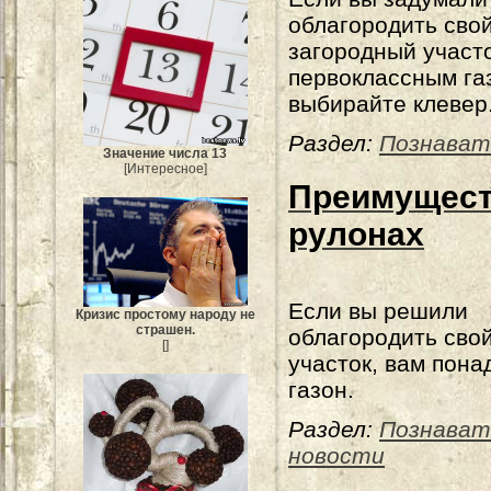
облагородить сво
загородный участ
первоклассным га
выбирайте клевер
Раздел:
Познават
Значение числа 13
[Интересное]
Преимущест
рулонах
Если вы решили
Кризис простому народу не
страшен.
облагородить сво
[]
участок, вам пона
газон.
Раздел:
Познават
новости