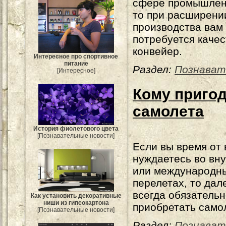
сфере промышлен
то при расширени
производства вам
потребуется каче
конвейер.
Интересное про спортивное
питание
Раздел:
Познават
[Интересное]
Кому пригод
самолета
История фиолетового цвета
[Познавательные новости]
Если вы время от
нуждаетесь во вн
или международн
перелетах, то дал
всегда обязатель
Как установить декоративные
ниши из гипсокартона
приобретать самол
[Познавательные новости]
Раздел:
Познават