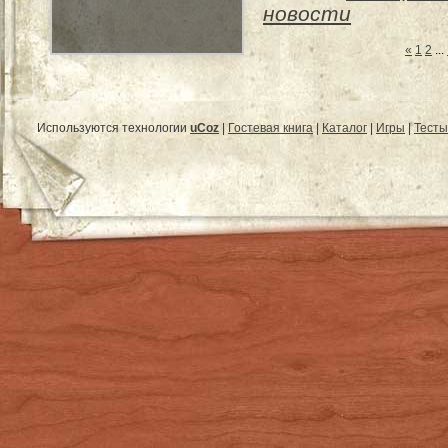
новости
«
1
2
...
Используются технологии
uCoz
|
Гостевая книга
|
Каталог
|
Игры
|
Тесты