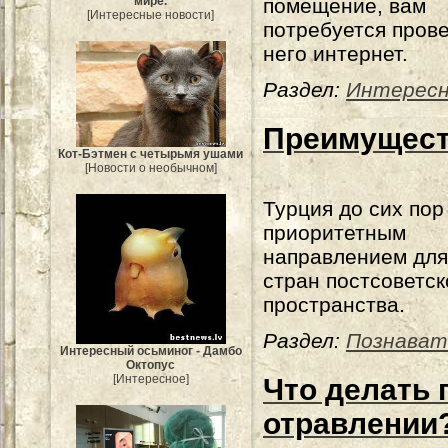
мире.
помещение, вам
[Интересные новости]
потребуется прове
него интернет.
Раздел:
Интересн
Преимущест
Кот-Бэтмен с четырьмя ушами
[Новости о необычном]
Турция до сих пор
приоритетным
направлением для
стран постсоветск
пространства.
Раздел:
Познават
Интересный осьминог - Дамбо
Октопус
[Интересное]
Что делать
отравлении