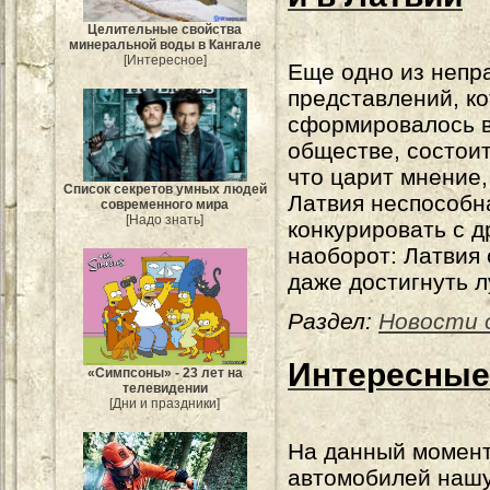
Целительные свойства
минеральной воды в Кангале
[Интересное]
Еще одно из непр
представлений, к
сформировалось 
обществе, состоит
что царит мнение,
Список секретов умных людей
Латвия неспособн
современного мира
[Надо знать]
конкурировать с д
наоборот: Латвия 
даже достигнуть л
Раздел:
Новости 
Интересные 
«Симпсоны» - 23 лет на
телевидении
[Дни и праздники]
На данный момент
автомобилей нашу