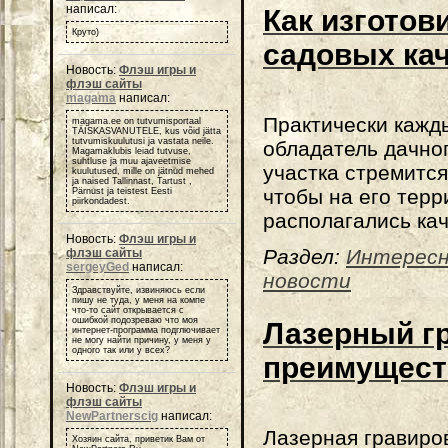
написал:
Как изготов
Круто)
садовых ка
Новость:
Флэш игры и
флэш сайты
magama
написал:
Практически кажд
magama.ee on tutvumisportaal
TÄISKASVANUTELE, kus võid jätta
tutvumiskuulutusi ja vastata neile.
обладатель дачно
Magamaklubis leiad tutvuse,
suhtluse ja muu ajaveetmise
участка стремится
kuulutused, mille on jätnud mehed
ja naised Tallinnast, Tartust ,
чтобы на его терр
Pärnust ja teistest Eesti
piirkondadest.
располагались кач
Новость:
Флэш игры и
Раздел:
Интерес
флэш сайты
sergeyGed
написал:
новости
Здравствуйте, извиняюсь если
пишу не туда, у меня на компе
что-то сайт открывается с
ошибкой подозреваю что моя
Лазерный гр
интернет-программа подглючивает
не могу найти причину, у меня у
одного так или у всех?
преимущест
Новость:
Флэш игры и
флэш сайты
NewPartnerscig
написал:
Лазерная гравиро
Хозяин сайта, приветик Вам от