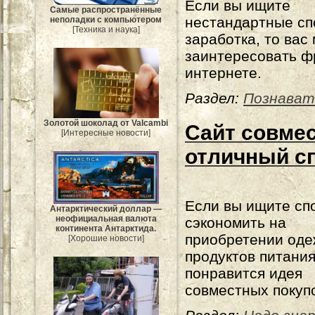
Если вы ищите
Самые распространённые
нестандартные с
неполадки с компьютером
[Техника и наука]
заработка, то вас
заинтересовать ф
интернете.
Раздел:
Познават
Золотой шоколад от Valcambi
Сайт совмес
[Интересные новости]
отличный с
Если вы ищите сп
Антарктический доллар —
неофициальная валюта
сэкономить на
континента Антарктида.
приобретении оде
[Хорошие новости]
продуктов питания
понравится идея
совместных покупо