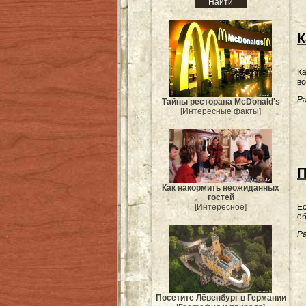
К
Ка
вс
Ра
Тайны ресторана McDonald's
[Интересные факты]
П
Как накормить неожиданных
гостей
Ес
[Интересное]
об
Ра
Посетите Лёвенбург в Германии