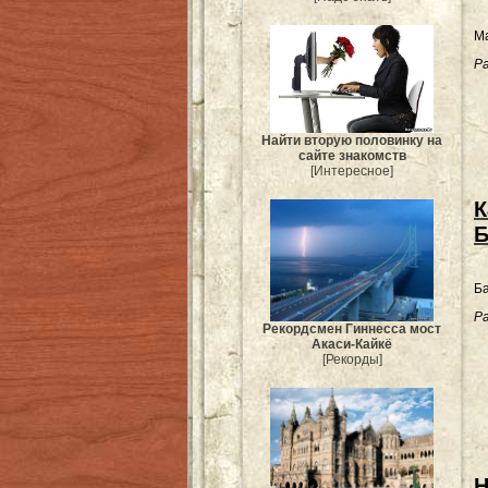
Ма
Ра
Найти вторую половинку на
сайте знакомств
[Интересное]
К
Б
Ба
Ра
Рекордсмен Гиннесса мост
Акаси-Кайкё
[Рекорды]
Н