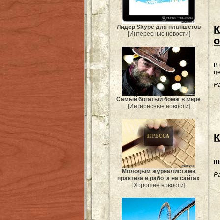
Лидер Skype для планшетов
К
[Интересные новости]
о
В 
це
Ра
Самый богатый бомж в мире
[Интересные новости]
К
Шк
Молодым журналистами
Ра
практика и работа на сайтах
[Хорошие новости]