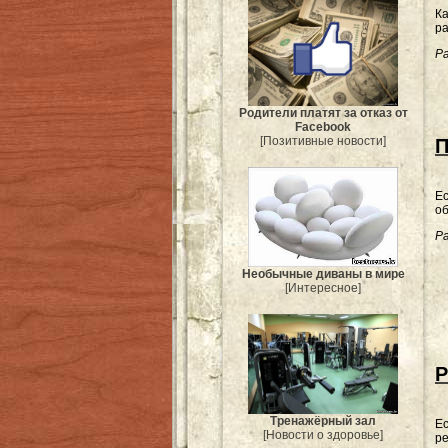
Ка
ра
Ра
Родители платят за отказ от
Facebook
[Позитивные новости]
П
Ес
об
Ра
Необычные диваны в мире
[Интересное]
Р
Тренажёрный зал
Ес
[Новости о здоровье]
ре