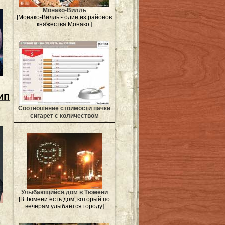
Монако-Вилль
[Монако-Вилль - один из районов
княжества Монако.]
ип
Соотношение стоимости пачки
сигарет с количеством
Улыбающийся дом в Тюмени
[В Тюмени есть дом, который по
вечерам улыбается городу]