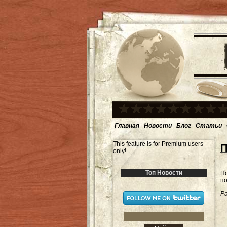
Главная
Новости
Блог
Статьи
This feature is for Premium users
П
only!
Топ Новости
П
по
Ра