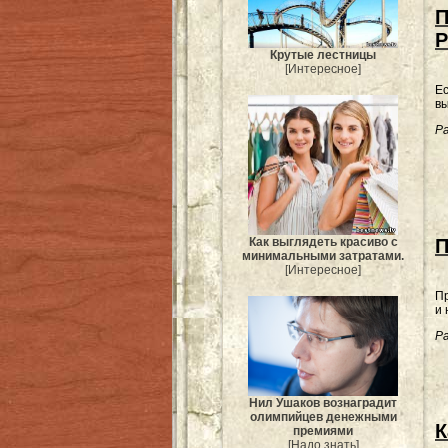
П
P
Крутые лестницы
[Интересное]
Ес
вы
Ра
П
Как выглядеть красиво с
минимальными затратами.
[Интересное]
Пр
и 
Ра
Нил Ушаков вознаградит
олимпийцев денежными
К
премиями
[Надо знать]