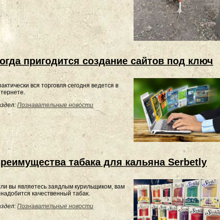
огда пригодится создание сайтов под ключ
актически вся торговля сегодня ведется в
тернете.
здел:
Познавательные новости
реимущества табака для кальяна Serbetly
ли вы являетесь заядлым курильщиком, вам
надобится качественный табак.
здел:
Познавательные новости