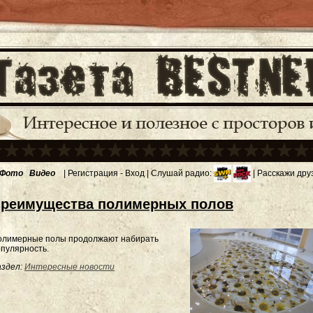
Фото
Видео
|
Регистрация
-
Вход
| Слушай радио:
| Расскажи дру
реимущества полимерных полов
олимерные полы продолжают набирать
пулярность.
здел:
Интересные новости