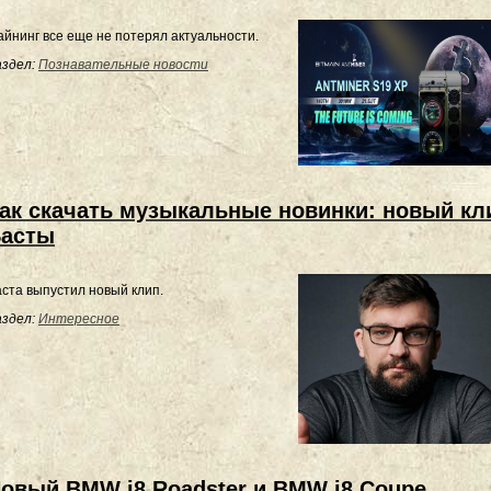
йнинг все еще не потерял актуальности.
здел:
Познавательные новости
ак скачать музыкальные новинки: новый кл
асты
ста выпустил новый клип.
здел:
Интересное
овый BMW i8 Roadster и BMW i8 Coupe