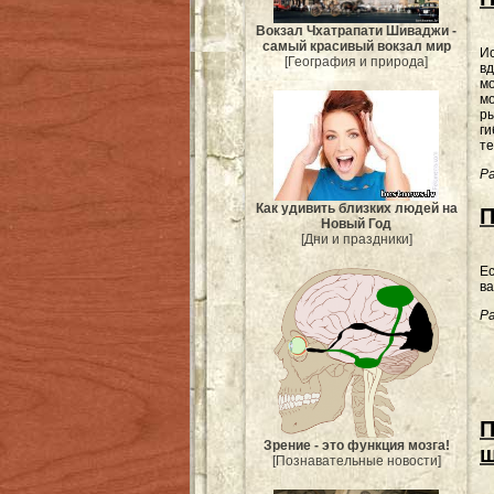
Вокзал Чхатрапати Шиваджи -
самый красивый вокзал мир
Ис
[География и природа]
вд
мо
мо
ры
ги
те
Ра
Как удивить близких людей на
П
Новый Год
[Дни и праздники]
Ес
ва
Ра
П
Зрение - это функция мозга!
ш
[Познавательные новости]