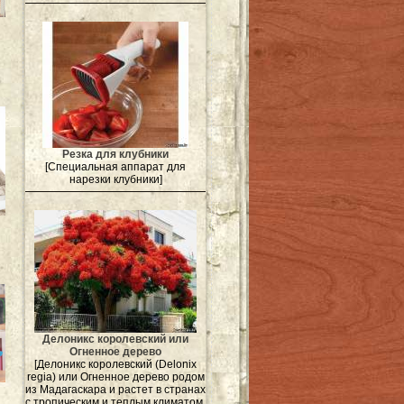
Резка для клубники
[Специальная аппарат для
нарезки клубники]
Делоникс королевский или
Огненное дерево
[Делоникс королевский (Delonix
regia) или Огненное дерево родом
из Мадагаскара и растет в странах
с тропическим и теплым климатом.