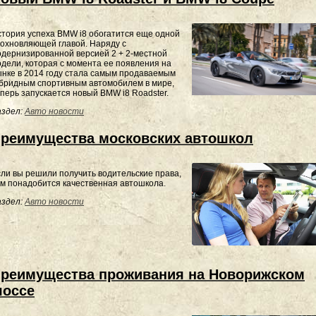
тория успеха BMW i8 обогатится еще одной
охновляющей главой. Наряду с
дернизированной версией 2 + 2-местной
дели, которая с момента ее появления на
нке в 2014 году стала самым продаваемым
бридным спортивным автомобилем в мире,
перь запускается новый BMW i8 Roadster.
здел:
Авто новости
реимущества московских автошкол
ли вы решили получить водительские права,
м понадобится качественная автошкола.
здел:
Авто новости
реимущества проживания на Новорижском
оссе