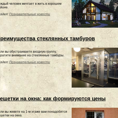
ждый человек мечтает в жить в хорошем
йоне.
здел:
Познавательные новости
реимущества стеклянных тамбуров
ли вы обустраиваете входную группу,
ратите внимание на стеклянные тамбуры.
здел:
Познавательные новости
ешетки на окна: как формируются цены
ли вы живете на 1-м этаже вам понадобятся
шетки на окна.