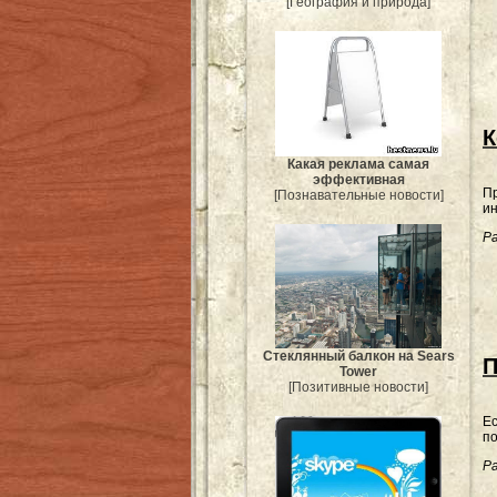
[География и природа]
К
Какая реклама самая
эффективная
Пр
[Познавательные новости]
ин
Ра
Стеклянный балкон на Sears
П
Tower
[Позитивные новости]
Ес
по
Ра