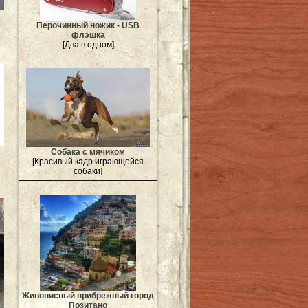
Перочинный ножик - USB
флэшка
[Два в одном]
Собака с мячиком
[Красивый кадр играющейся
собаки]
Живописный прибрежный город
Позитано