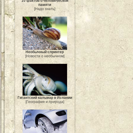
10 фактов о человеческой
памяти
[Надо знать]
Необычный спринтер
[Новости о необычном]
Гигантский кальмар в Испании
[География и природа]