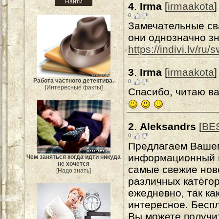
4
.
Irma
[
irmaakota
]
0
Замечательные св
они однозначно зн
https://indivi.lv/ru
3
.
Irma
[
irmaakota
]
Работа частного детектива.
0
[Интересные факты]
Спасибо, читаю в
2
.
Aleksandrs
[
BE
0
Предлагаем Вашем
информационный п
Чем заняться когда идти никуда
не хочется
самые свежие нов
[Надо знать]
различных категор
ежедневно, так ка
интересное. Бесп
Вы можете получит