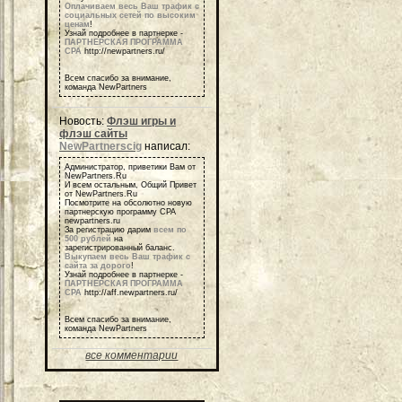
Оплачиваем весь Ваш трафик с
социальных сетей по высоким
ценам
!
Узнай подробнее в партнерке -
ПАРТНЕРСКАЯ ПРОГРАММА
СРА
http://newpartners.ru/
Всем спасибо за внимание,
команда NewPartners
Новость:
Флэш игры и
флэш сайты
NewPartnerscig
написал:
Администратор, приветики Вам от
NewPartners.Ru
И всем остальным, Общий Привет
от NewPartners.Ru
Посмотрите на обсолютно новую
партнерскую программу СРА
newpartners.ru
За регистрацию дарим
всем по
500 рублей
на
зарегистрированный баланс.
Выкупаем весь Ваш трафик с
сайта за дорого
!
Узнай подробнее в партнерке -
ПАРТНЕРСКАЯ ПРОГРАММА
СРА
http://aff.newpartners.ru/
Всем спасибо за внимание,
команда NewPartners
все комментарии