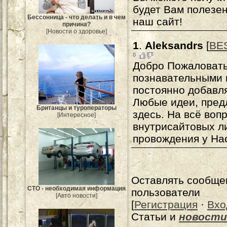
будет Вам полезен
Бессонница - что делать и в чем
наш сайт!
причина?
[Новости о здоровье]
1
.
Aleksandrs
[
BE
0
Добро Пожаловать
познавательными 
постоянно добавля
Любые идеи, пред
Британцы и туроператоры
здесь. На всё воп
[Интересное]
внутрисайтовых л
провождения у Нас
Оставлять сообще
СТО - необходимая информация
пользователи
[Авто новости]
[
Регистрация
·
Вхо
Статьи и
новости