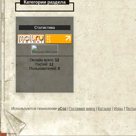
Категории раздела
Статистика
Онлайн всего:
12
Гостей:
12
Пользователей:
0
Используются технологии
uCoz
|
Гостевая книга
|
Каталог
|
Игры
|
Тесты