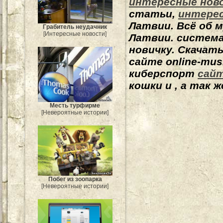
интересные нов
статьи,
интере
Латвии.
Всё об 
Грабитель неудачник
[Интересные новости]
Латвии. система
новичку.
Скачат
сайте online-mus
киберспорт
сайт
кошки и
, а так 
Месть турфирме
[Невероятные истории]
Побег из зоопарка
[Невероятные истории]