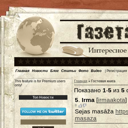
Главная
Новости
Блог
Статьи
Фото
Видео
|
Регистрация
This feature is for Premium users
Главная
»
Гостевая книга
only!
Показано
1
-
5
из
5
Топ Новости
5
.
Irma
[
irmaakota
]
0
Sejas masāža
http
masaza