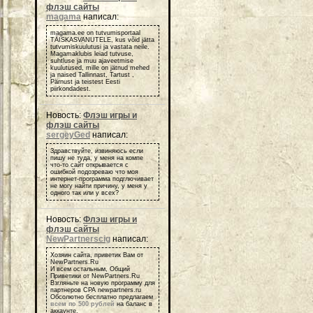
флэш сайты
magama
написал:
magama.ee on tutvumisportaal
TÄISKASVANUTELE, kus võid jätta
tutvumiskuulutusi ja vastata neile.
Magamaklubis leiad tutvuse,
suhtluse ja muu ajaveetmise
kuulutused, mille on jätnud mehed
ja naised Tallinnast, Tartust ,
Pärnust ja teistest Eesti
piirkondadest.
Новость:
Флэш игры и
флэш сайты
sergeyGed
написал:
Здравствуйте, извиняюсь если
пишу не туда, у меня на компе
что-то сайт открывается с
ошибкой подозреваю что моя
интернет-программа подглючивает
не могу найти причину, у меня у
одного так или у всех?
Новость:
Флэш игры и
флэш сайты
NewPartnerscig
написал:
Хозяин сайта, приветик Вам от
NewPartners.Ru
И всем остальным, Общий
Приветики от NewPartners.Ru
Взгляньте на новую программу для
партнеров СРА newpartners.ru
Обсолютно бесплатно предлагаем
всем по 500 рублей
на баланс в
аккаунте.