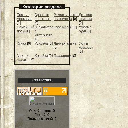
Категории раздела
Братья
Брачные
Романтические
Детская
меньшие
агентства
знакомства
[0]
комната
[1]
[0]
[0]
Семейный
Знакомства
Твоё жильё
[0]
Умелые
досуг
[0]
в
руки
[0]
Интернете
[0]
Кухня
[0]
Усадьба
[0]
Личная жизнь
Уют и
[0]
комфорт
[0]
Мода и
Хозяйка
[0]
Праздники
[0]
красота
[0]
Статистика
Онлайн всего:
9
Гостей:
9
Пользователей:
0