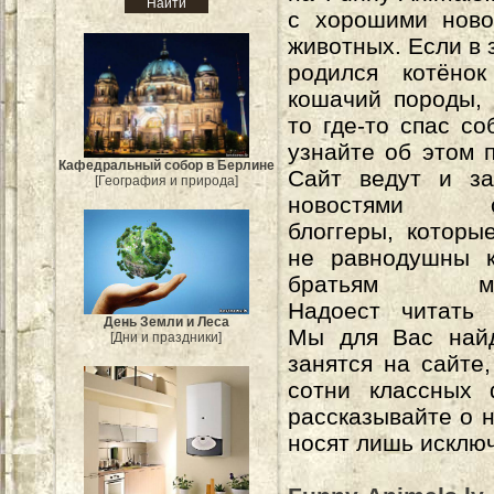
с хорошими ново
животных. Если в 
родился котёнок
кошачий породы, 
то где-то спас со
узнайте об этом 
Кафедральный собор в Берлине
Сайт ведут и за
[География и природа]
новостями о
блоггеры, которы
не равнодушны 
братьям мен
Надоест читать 
День Земли и Леса
Мы для Вас най
[Дни и праздники]
занятся на сайте
сотни классных 
рассказывайте о 
носят лишь исклю