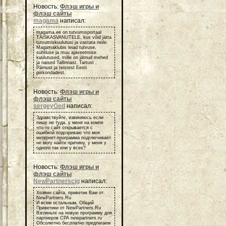
Новость:
Флэш игры и
флэш сайты
magama
написал:
magama.ee on tutvumisportaal
TÄISKASVANUTELE, kus võid jätta
tutvumiskuulutusi ja vastata neile.
Magamaklubis leiad tutvuse,
suhtluse ja muu ajaveetmise
kuulutused, mille on jätnud mehed
ja naised Tallinnast, Tartust ,
Pärnust ja teistest Eesti
piirkondadest.
Новость:
Флэш игры и
флэш сайты
sergeyGed
написал:
Здравствуйте, извиняюсь если
пишу не туда, у меня на компе
что-то сайт открывается с
ошибкой подозреваю что моя
интернет-программа подглючивает
не могу найти причину, у меня у
одного так или у всех?
Новость:
Флэш игры и
флэш сайты
NewPartnerscig
написал:
Хозяин сайта, приветик Вам от
NewPartners.Ru
И всем остальным, Общий
Приветики от NewPartners.Ru
Взгляньте на новую программу для
партнеров СРА newpartners.ru
Обсолютно бесплатно предлагаем