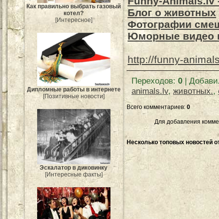
Funny-Animals.lv
Как правильно выбрать газовый
Блог о животных
котел?
[Интересное]
Фотографии сме
Юморные видео 
http://funny-animals
Переходов
:
0
|
Добави
animals.lv
,
животных.
,
Дипломные работы в интернете
[Позитивные новости]
Всего комментариев
:
0
Для добавления комме
Несколько топовых новостей от
Эскалатор в диковинку
[Интересные факты]