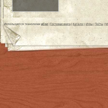
Используются технологии
uCoz
|
Гостевая книга
|
Каталог
|
Игры
|
Тесты
|
М