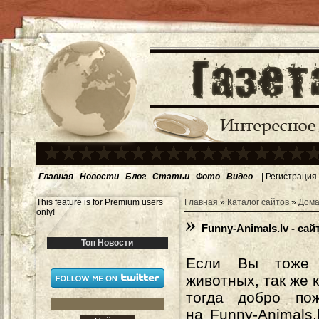
Главная
Новости
Блог
Статьи
Фото
Видео
|
Регистрация
This feature is for Premium users
Главная
»
Каталог сайтов
»
Дома
only!
Funny-Animals.lv - с
Топ Новости
Если Вы тоже 
животных, так же 
тогда добро пож
на Funny-Animals.