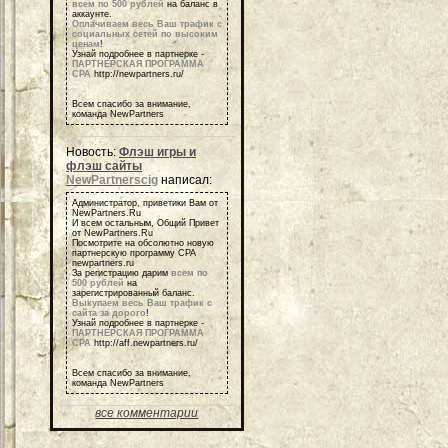
всем по 500 рублей
на баланс в
аккаунте.
Оплачиваем весь Ваш трафик с
социальных сетей по высоким
ценам
!
Узнай подробнее в партнерке -
ПАРТНЕРСКАЯ ПРОГРАММА
СРА
http://newpartners.ru/
Всем спасибо за внимание,
команда NewPartners
Новость:
Флэш игры и
флэш сайты
NewPartnerscig
написал:
Администратор, приветики Вам от
NewPartners.Ru
И всем остальным, Общий Привет
от NewPartners.Ru
Посмотрите на обсолютно новую
партнерскую программу СРА
newpartners.ru
За регистрацию дарим
всем по
500 рублей
на
зарегистрированный баланс.
Выкупаем весь Ваш трафик с
сайта за дорого
!
Узнай подробнее в партнерке -
ПАРТНЕРСКАЯ ПРОГРАММА
СРА
http://aff.newpartners.ru/
Всем спасибо за внимание,
команда NewPartners
все комментарии